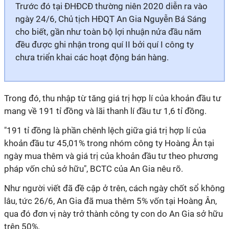
Trước đó tại ĐHĐCĐ thường niên 2020 diễn ra vào
ngày 24/6, Chủ tịch HĐQT An Gia Nguyễn Bá Sáng
cho biết, gần như toàn bộ lợi nhuận nửa đầu năm
đều được ghi nhận trong quí II bởi quí I công ty
chưa triển khai các hoạt động bán hàng.
Trong đó, thu nhập từ tăng giá trị hợp lí của khoản đầu tư
mang về 191 tỉ đồng và lãi thanh lí đầu tư 1,6 tỉ đồng.
"191 tỉ đồng là phần chênh lệch giữa giá trị hợp lí của
khoản đầu tư 45,01% trong nhóm công ty Hoàng Ân tại
ngày mua thêm và giá trị của khoản đầu tư theo phương
pháp vốn chủ sở hữu", BCTC của An Gia nêu rõ.
Như người viết đã đề cập ở trên, cách ngày chốt sổ không
lâu, tức 26/6, An Gia đã mua thêm 5% vốn tại Hoàng Ân,
qua đó đơn vị này trở thành công ty con do An Gia sở hữu
trên 50%.