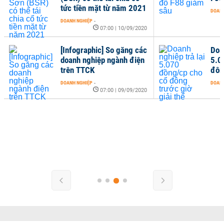
tức tiền mặt từ năm 2021
DOANH
DOANH NGHIỆP
-
07:00 | 10/09/2020
[Infographic] So găng các
Doan
doanh nghiệp ngành điện
5.0
trên TTCK
đôn
DOANH NGHIỆP
-
DOANH
07:00 | 09/09/2020