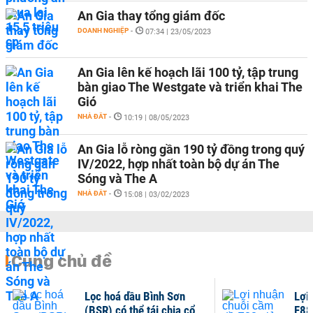
An Gia thay tổng giám đốc
DOANH NGHIỆP
-
07:34 | 23/05/2023
An Gia lên kế hoạch lãi 100 tỷ, tập trung
bàn giao The Westgate và triển khai The
Gió
NHÀ ĐẤT
-
10:19 | 08/05/2023
An Gia lỗ ròng gần 190 tỷ đồng trong quý
IV/2022, hợp nhất toàn bộ dự án The
Sóng và The A
NHÀ ĐẤT
-
15:08 | 03/02/2023
Cùng chủ đề
Lọc hoá dầu Bình Sơn
Lợi
(BSR) có thể tái chia cổ
F88