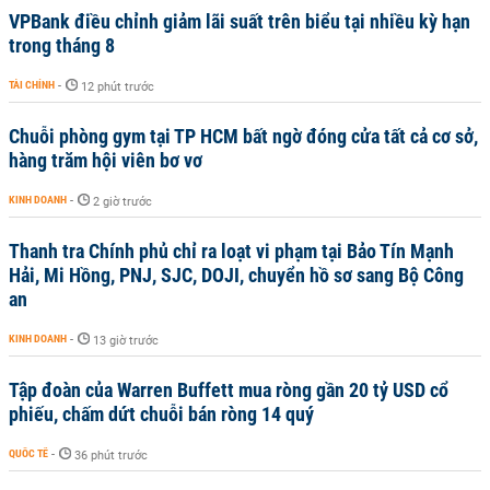
VPBank điều chỉnh giảm lãi suất trên biểu tại nhiều kỳ hạn
trong tháng 8
TÀI CHÍNH
-
12 phút trước
Chuỗi phòng gym tại TP HCM bất ngờ đóng cửa tất cả cơ sở,
hàng trăm hội viên bơ vơ
KINH DOANH
-
2 giờ trước
Thanh tra Chính phủ chỉ ra loạt vi phạm tại Bảo Tín Mạnh
Hải, Mi Hồng, PNJ, SJC, DOJI, chuyển hồ sơ sang Bộ Công
an
KINH DOANH
-
13 giờ trước
Tập đoàn của Warren Buffett mua ròng gần 20 tỷ USD cổ
phiếu, chấm dứt chuỗi bán ròng 14 quý
QUỐC TẾ
-
36 phút trước