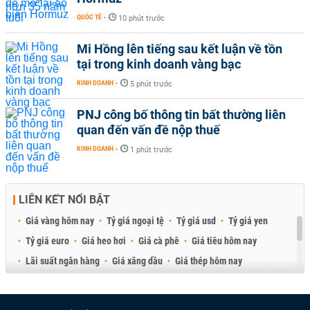
QUỐC TẾ
-
10 phút trước
Mi Hồng lên tiếng sau kết luận về tồn
tại trong kinh doanh vàng bạc
KINH DOANH
-
5 phút trước
PNJ công bố thông tin bất thường liên
quan đến vấn đề nộp thuế
KINH DOANH
-
1 phút trước
LIÊN KẾT NỔI BẬT
Giá vàng hôm nay
Tỷ giá ngoại tệ
Tỷ giá usd
Tỷ giá yen
Tỷ giá euro
Giá heo hơi
Giá cà phê
Giá tiêu hôm nay
Lãi suất ngân hàng
Giá xăng dầu
Giá thép hôm nay
Giá sầu riêng
Giá thịt heo
Giá gạo
Giá cao su
Best Retail Brokers
Diễn đàn đầu tư Việt Nam 2026