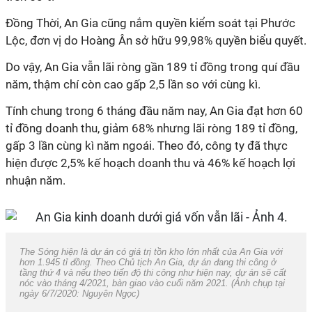
Đồng Thời, An Gia cũng nắm quyền kiểm soát tại Phước
Lộc, đơn vị do Hoàng Ân sở hữu 99,98% quyền biểu quyết.
Do vậy, An Gia vẫn lãi ròng gần 189 tỉ đồng trong quí đầu
năm, thậm chí còn cao gấp 2,5 lần so với cùng kì.
Tính chung trong 6 tháng đầu năm nay, An Gia đạt hơn 60
tỉ đồng doanh thu, giảm 68% nhưng lãi ròng 189 tỉ đồng,
gấp 3 lần cùng kì năm ngoái. Theo đó, công ty đã thực
hiện được 2,5% kế hoạch doanh thu và 46% kế hoạch lợi
nhuận năm.
The Sóng hiện là dự án có giá trị tồn kho lớn nhất của An Gia với
hơn 1.945 tỉ đồng. Theo Chủ tịch An Gia, dự án đang thi công ở
tầng thứ 4 và nếu theo tiến độ thi công như hiện nay, dự án sẽ cất
nóc vào tháng 4/2021, bàn giao vào cuối năm 2021. (Ảnh chụp tại
ngày 6/7/2020: Nguyên Ngọc)