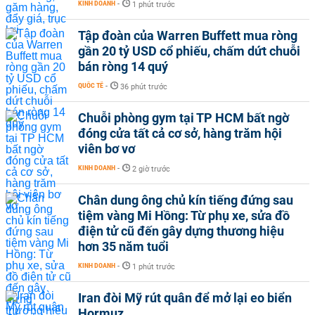
KINH DOANH
-
1 phút trước
Tập đoàn của Warren Buffett mua ròng
gần 20 tỷ USD cổ phiếu, chấm dứt chuỗi
bán ròng 14 quý
QUỐC TẾ
-
36 phút trước
Chuỗi phòng gym tại TP HCM bất ngờ
đóng cửa tất cả cơ sở, hàng trăm hội
viên bơ vơ
KINH DOANH
-
2 giờ trước
Chân dung ông chủ kín tiếng đứng sau
tiệm vàng Mi Hồng: Từ phụ xe, sửa đồ
điện tử cũ đến gây dựng thương hiệu
hơn 35 năm tuổi
KINH DOANH
-
1 phút trước
Iran đòi Mỹ rút quân để mở lại eo biển
Hormuz