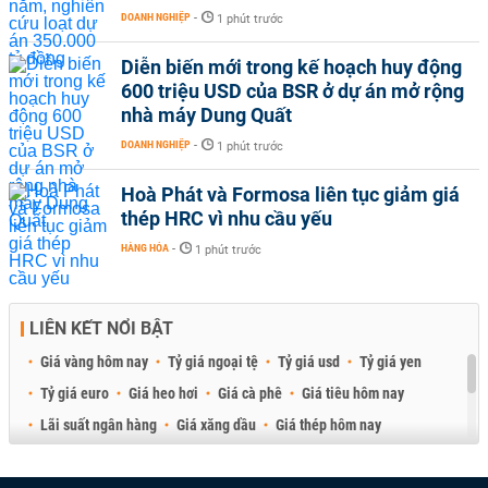
DOANH NGHIỆP
-
1 phút trước
Diễn biến mới trong kế hoạch huy động
600 triệu USD của BSR ở dự án mở rộng
nhà máy Dung Quất
DOANH NGHIỆP
-
1 phút trước
Hoà Phát và Formosa liên tục giảm giá
thép HRC vì nhu cầu yếu
HÀNG HÓA
-
1 phút trước
LIÊN KẾT NỔI BẬT
Giá vàng hôm nay
Tỷ giá ngoại tệ
Tỷ giá usd
Tỷ giá yen
Tỷ giá euro
Giá heo hơi
Giá cà phê
Giá tiêu hôm nay
Lãi suất ngân hàng
Giá xăng dầu
Giá thép hôm nay
Giá sầu riêng
Giá thịt heo
Giá gạo
Giá cao su