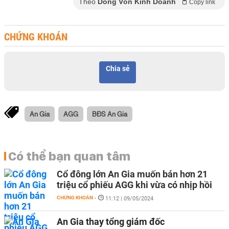
Theo
Dòng Vốn Kinh Doanh
Copy link
CHỨNG KHOÁN
Chia sẻ
An Gia
AGG
BĐS An Gia
Có thể bạn quan tâm
Cổ đông lớn An Gia muốn bán hơn 21
triệu cổ phiếu AGG khi vừa có nhịp hồi
CHỨNG KHOÁN
-
11:12 | 09/05/2024
An Gia thay tổng giám đốc