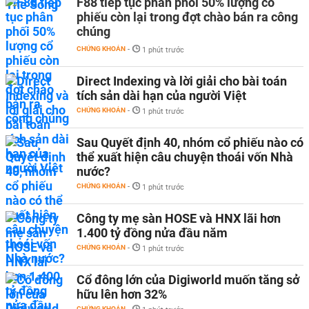
F88 tiếp tục phân phối 50% lượng cổ
phiếu còn lại trong đợt chào bán ra công
chúng
CHỨNG KHOÁN
-
1 phút trước
Direct Indexing và lời giải cho bài toán
tích sản dài hạn của người Việt
CHỨNG KHOÁN
-
1 phút trước
Sau Quyết định 40, nhóm cổ phiếu nào có
thể xuất hiện câu chuyện thoái vốn Nhà
nước?
CHỨNG KHOÁN
-
1 phút trước
Công ty mẹ sàn HOSE và HNX lãi hơn
1.400 tỷ đồng nửa đầu năm
CHỨNG KHOÁN
-
1 phút trước
Cổ đông lớn của Digiworld muốn tăng sở
hữu lên hơn 32%
CHỨNG KHOÁN