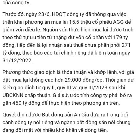
của
công ty.
Trước đó, ngày 23/6, HĐQT
công ty
đã thông qua việc
triển khai phương án mua lại 15
,
5 triệu cổ phiếu AGG để
giảm vốn điều lệ. Nguồn vốn thực hiện mua lại được trích
theo thứ tự ưu tiên từ thặng dư vốn cổ phần với 179 tỷ
đồng, tiếp đến là lợi nhuận sau thuế chưa phân phối 271
tỷ đồng, theo
báo cáo tài chính
riêng đã kiểm toán ngày
31/12/2022.
Phương thức giao dịch là thỏa thuận và khớp lệnh, với giá
đặt mua lại không cao hơn 29
.
000 đồng/cp. Thời gian dự
kiến giao dịch từ quý
II
, quý
III
và quý
III
/2023 sau khi
UBCKNN
chấp thuận.
Giả sử, ước tính công ty phải bỏ ra
gần 450 tỷ đồng để thực hiện theo phương án trên.
Quyết định được Bất động sản An Gia đưa ra trong bối
cảnh công ty nói riêng và ngành bất động sản nói chung
đang đối mặt với nhiều khó khăn về dòng tiền.