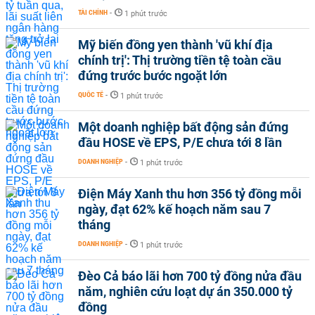
TÀI CHÍNH
-
1 phút trước
Mỹ biến đồng yen thành 'vũ khí địa
chính trị': Thị trường tiền tệ toàn cầu
đứng trước bước ngoặt lớn
QUỐC TẾ
-
1 phút trước
Một doanh nghiệp bất động sản đứng
đầu HOSE về EPS, P/E chưa tới 8 lần
DOANH NGHIỆP
-
1 phút trước
Điện Máy Xanh thu hơn 356 tỷ đồng mỗi
ngày, đạt 62% kế hoạch năm sau 7
tháng
DOANH NGHIỆP
-
1 phút trước
Đèo Cả báo lãi hơn 700 tỷ đồng nửa đầu
năm, nghiên cứu loạt dự án 350.000 tỷ
đồng