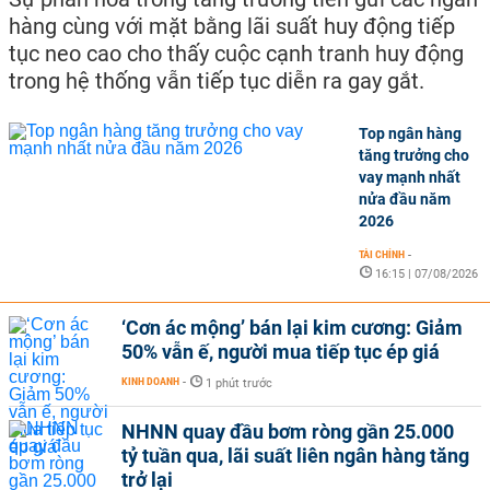
hàng cùng với mặt bằng lãi suất huy động tiếp
tục neo cao cho thấy cuộc cạnh tranh huy động
trong hệ thống vẫn tiếp tục diễn ra gay gắt.
Top ngân hàng
tăng trưởng cho
vay mạnh nhất
nửa đầu năm
2026
TÀI CHÍNH
-
16:15 | 07/08/2026
‘Cơn ác mộng’ bán lại kim cương: Giảm
50% vẫn ế, người mua tiếp tục ép giá
KINH DOANH
-
1 phút trước
NHNN quay đầu bơm ròng gần 25.000
tỷ tuần qua, lãi suất liên ngân hàng tăng
trở lại