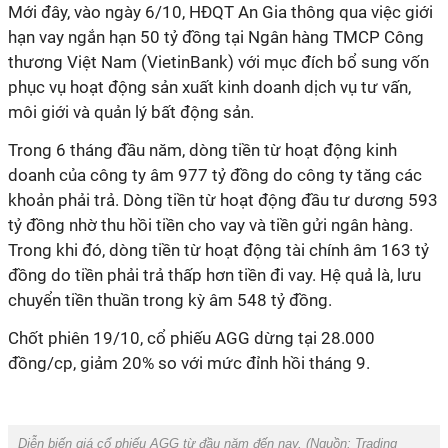
Mới đây, vào ngày 6/10,
HĐQT
An Gia
thông qua việc giới
hạn vay ngắn hạn 50 tỷ đồng tại Ngân hàng TMCP Công
thương Việt Nam (VietinBank) với mục đích bổ sung vốn
phục vụ hoạt động sản xuất kinh doanh dịch vụ tư vấn,
môi giới và quản lý bất động sản.
Trong 6 tháng đầu năm, dòng tiền từ hoạt động kinh
doanh của công ty âm 977 tỷ đồng do công ty tăng các
khoản phải trả. Dòng tiền từ hoạt động đầu tư dương 593
tỷ đồng nhờ thu hồi tiền cho vay và tiền gửi ngân hàng.
Trong khi đó, dòng tiền từ hoạt động tài chính âm 163 tỷ
đồng do tiền phải trả thấp hơn tiền đi vay. Hệ quả là, lưu
chuyển tiền thuần trong kỳ âm 548 tỷ đồng.
Chốt phiên 19/10, cổ phiếu AGG dừng tại 28.000
đồng/cp, giảm 20% so với mức đỉnh hồi tháng 9.
Diễn biến giá cổ phiếu AGG từ đầu năm đến nay. (Nguồn:
Trading