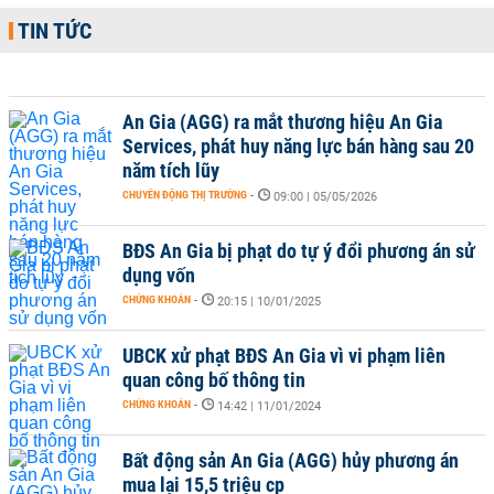
TIN TỨC
An Gia (AGG) ra mắt thương hiệu An Gia
Services, phát huy năng lực bán hàng sau 20
năm tích lũy
CHUYỂN ĐỘNG THỊ TRƯỜNG
-
09:00 | 05/05/2026
BĐS An Gia bị phạt do tự ý đổi phương án sử
dụng vốn
CHỨNG KHOÁN
-
20:15 | 10/01/2025
UBCK xử phạt BĐS An Gia vì vi phạm liên
quan công bố thông tin
CHỨNG KHOÁN
-
14:42 | 11/01/2024
Bất động sản An Gia (AGG) hủy phương án
mua lại 15,5 triệu cp