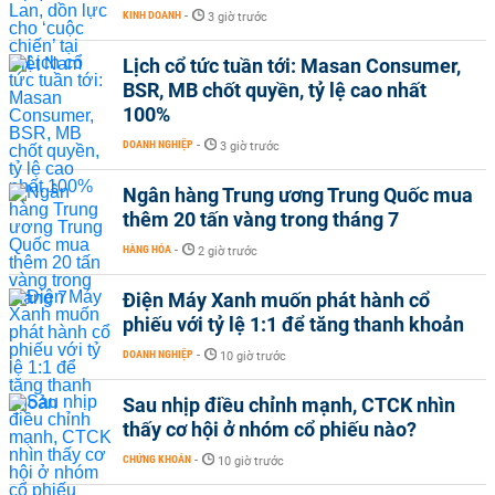
KINH DOANH
-
3 giờ trước
Lịch cổ tức tuần tới: Masan Consumer,
BSR, MB chốt quyền, tỷ lệ cao nhất
100%
DOANH NGHIỆP
-
3 giờ trước
Ngân hàng Trung ương Trung Quốc mua
thêm 20 tấn vàng trong tháng 7
HÀNG HÓA
-
2 giờ trước
Điện Máy Xanh muốn phát hành cổ
phiếu với tỷ lệ 1:1 để tăng thanh khoản
DOANH NGHIỆP
-
10 giờ trước
Sau nhịp điều chỉnh mạnh, CTCK nhìn
thấy cơ hội ở nhóm cổ phiếu nào?
CHỨNG KHOÁN
-
10 giờ trước