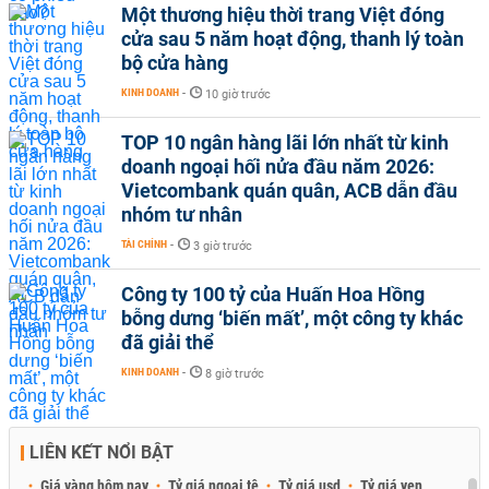
Một thương hiệu thời trang Việt đóng
cửa sau 5 năm hoạt động, thanh lý toàn
bộ cửa hàng
KINH DOANH
-
10 giờ trước
TOP 10 ngân hàng lãi lớn nhất từ kinh
doanh ngoại hối nửa đầu năm 2026:
Vietcombank quán quân, ACB dẫn đầu
nhóm tư nhân
TÀI CHÍNH
-
3 giờ trước
Công ty 100 tỷ của Huấn Hoa Hồng
bỗng dưng ‘biến mất’, một công ty khác
đã giải thể
KINH DOANH
-
8 giờ trước
LIÊN KẾT NỔI BẬT
Giá vàng hôm nay
Tỷ giá ngoại tệ
Tỷ giá usd
Tỷ giá yen