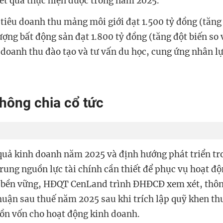
 kết quả thực hiện được trong năm 2025.
tiêu doanh thu mảng môi giới đạt 1.500 tỷ đồng (tăn
ợng bất động sản đạt 1.800 tỷ đồng (tăng đột biến so 
 doanh thu đào tạo và tư vấn du học, cung ứng nhân lự
không chia cổ tức
 quả kinh doanh năm 2025 và định hướng phát triển tr
trung nguồn lực tài chính cần thiết để phục vụ hoạt đ
g bền vững, HĐQT CenLand trình ĐHĐCĐ xem xét, thô
 nhuận sau thuế năm 2025 sau khi trích lập quỹ khen th
ồn vốn cho hoạt động kinh doanh.