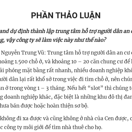
PHẦN THẢO LUẬN
and dự định thành lập trung tâm hỗ trợ người dân an c
, vậy công ty sẽ làm việc này như thế nào?
Nguyễn Trung Vũ: Trung tâm hỗ trợ người dân an cư 
hoảng 1.500 chỗ ở, và khoảng 10 – 20 căn chung cư để h
ải phóng mặt bằng rất nhanh, nhiều doanh nghiệp kh
i dân lại rất khổ sở trong việc đi tìm chỗ ở, nên chún
n ở trong vòng 1 – 3 tháng. Nếu hết “slot” thì chúng 
 doanh nghiệp khác, đặc biệt là những khu đô thị đa
chưa bán được hoặc hoàn thiện sơ bộ.
không đi xa được và cũng không ở nhà của Cen được, c
c công ty môi giới để tìm nhà thuê cho họ.