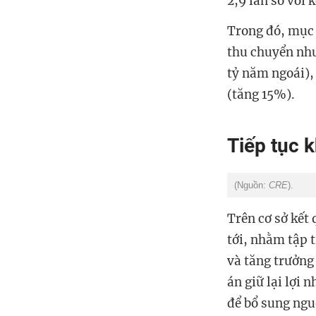
2,9 lần so với
Trong đó, mục 
thu chuyển như
tỷ năm ngoái),
(tăng 15%).
Tiếp tục 
(Nguồn:
CRE
).
Trên cơ sở kết
tới, nhằm tập 
và tăng trưởn
án giữ lại lợi
để bổ sung ngu