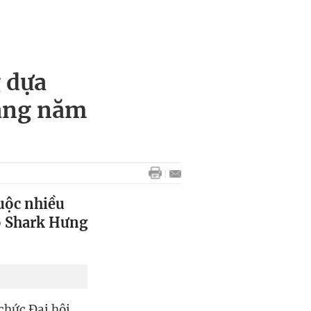
 dựa
sang năm
uộc nhiều
ào Shark Hưng
chức Đại hội