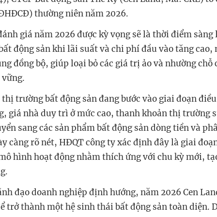
(ĐHĐCĐ) thường niên năm 2026.
ánh giá năm 2026 được kỳ vọng sẽ là thời điểm sàng
bất động sản khi lãi suất và chi phí đầu vào tăng cao,
ng đồng bộ, giúp loại bỏ các giá trị ảo và nhường chỗ
n vững.
 thị trường bất động sản đang bước vào giai đoạn điều
g, giá nhà duy trì ở mức cao, thanh khoản thị trường 
yển sang các sản phẩm bất động sản dòng tiền và ph
ày càng rõ nét, HĐQT công ty xác định đây là giai đoạn
ô hình hoạt động nhằm thích ứng với chu kỳ mới, tạ
g.
ãnh đạo doanh nghiệp định hướng, năm 2026 Cen Land
để trở thành một hệ sinh thái bất động sản toàn diện.