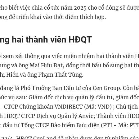
ho biết việc chia cổ tức năm 2025 cho cổ đông sẽ được
ông để triển khai vào thời điểm thích hợp.
ng hai thành viên HĐQT
 xem xét thông qua việc miễn nhiệm hai thành viên 
g và ông Mai Hữu Đạt, đồng thời bầu bổ sung hai t
hị Hiền và ông Phạm Thất Tùng.
đang là Phó Trưởng Ban Đầu tư của Cen Group. Còn b
hức vụ sau: Giám đốc dịch vụ quản lý đầu tư, giám đốc
n - CTСР Chứng khoán VNDIRECT (Mã: VND) ; Chủ tịc
ịch HĐQT CTCP Dịch vụ Quản lý Anvie; Thành viên HĐ
 đầu tư Tổng CTCP Bảo hiểm Bưu điện (PTI - Mã: PTI
 27/4, HĐQT CenLand đã nhận được đơn từ nhiệm của 