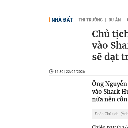
NHÀ ĐẤT
THỊ TRƯỜNG
DỰ ÁN
Chủ tịc
vào Sha
sẽ đạt 
16:30 | 22/05/2026
Ông Nguyễn 
vào Shark Hư
nữa nên công
Đoàn Chủ tịch. (Ản
Chiều nay (22/