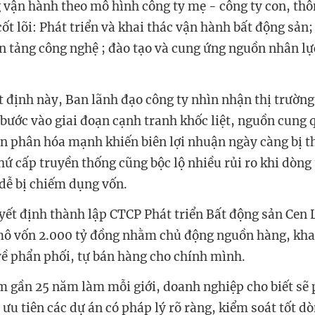
 vận hành theo mô hình công ty mẹ - công ty con, thô
cốt lõi: Phát triển và khai thác vận hành bất động sản;
n tảng công nghệ ; đào tạo và cung ứng nguồn nhân lực
t định này, Ban lãnh đạo công ty nhìn nhận thị trường
bước vào giai đoạn cạnh tranh khốc liệt, nguồn cung 
n phân hóa mạnh khiến biên lợi nhuận ngày càng bị t
hứ cấp truyền thống cũng bộc lộ nhiều rủi ro khi dòng 
dễ bị chiếm dụng vốn.
ết định thành lập CTCP Phát triển Bất động sản Cen 
mô vốn 2.000 tỷ đồng nhằm chủ động nguồn hàng, khai 
về phẩn phối, tự bán hàng cho chính mình.
m gần 25 năm làm mỗi giới, doanh nghiệp cho biết sẽ 
ưu tiên các dự án có pháp lý rõ ràng, kiểm soát tốt dò