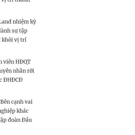
 Land nhiệm kỳ
dành sự tập
khỏi vị trí
nh viên HĐQT
uyên nhân rời
ược ĐHĐCĐ
Bên cạnh vai
 nghiệp khác
Tập đoàn Đầu