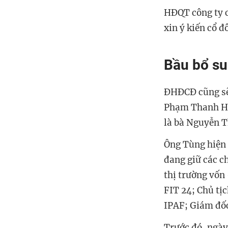
HĐQT công ty c
xin ý kiến cổ đ
Bầu bổ su
ĐHĐCĐ cũng sẽ
Phạm Thanh Hưn
là bà Nguyễn T
Ông Tùng hiện 
đang giữ các c
thị trường vố
FIT 24; Chủ t
IPAF; Giám đốc
Trước đó, ngày