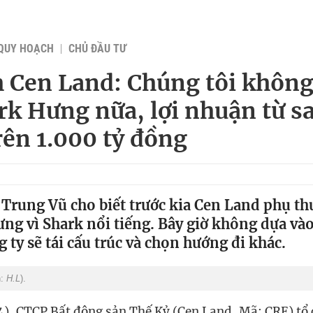
QUY HOẠCH
CHỦ ĐẦU TƯ
h Cen Land: Chúng tôi không
rk Hưng nữa, lợi nhuận từ 
trên 1.000 tỷ đồng
Trung Vũ cho biết trước kia Cen Land phụ th
ng vì Shark nổi tiếng. Bây giờ không dựa v
 ty sẽ tái cấu trúc và chọn hướng đi khác.
h:
H.L
).
4), CTCP Bất động sản Thế Kỷ (Cen Land, Mã: CRE) tổ 