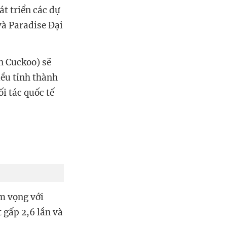
t triển các dự
và Paradise Đại
n Cuckoo) sẽ
iều tỉnh thành
i tác quốc tế
am vọng với
 gấp 2,6 lần và