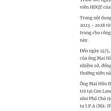
viên HĐQT của
Trong nội dun
2023 - 2028 từ
trung cho công 
này.
Đến ngày 14/5,
của ông Mai Hữ
nhiệm sở, đồng
thường niên n
Ông Mai Hữu Đ
trò tại Cen La
như Phó Chủ t
tư I.P.A (Mã: I