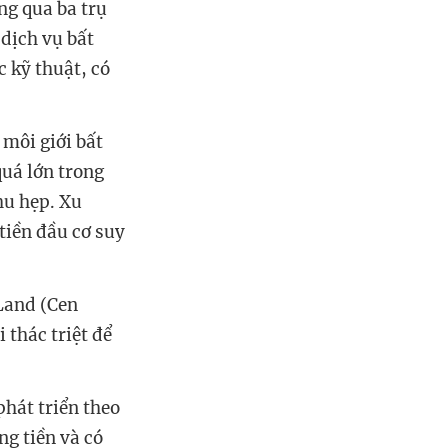
ng qua ba trụ
 dịch vụ bất
 kỹ thuật, có
 môi giới bất
quá lớn trong
hu hẹp. Xu
tiền đầu cơ suy
Land (Cen
thác triệt để
phát triển theo
ng tiền và có