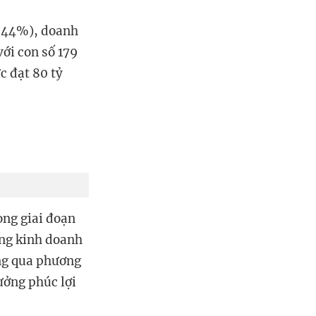
g 44%), doanh
với con số 179
c đạt 80 tỷ
ong giai đoạn
ộng kinh doanh
ng qua phương
ưởng phúc lợi