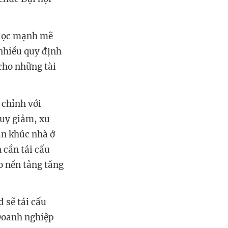
 lọc mạnh mẽ
 nhiều quy định
 cho những tài
 chỉnh với
suy giảm, xu
ân khúc nhà ở
 cần tái cấu
o nền tảng tăng
 sẽ tái cấu
 Doanh nghiệp