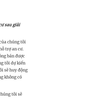
ư sau giải
của chúng tôi
ỗ trợ an cư.
ông bán được
g tôi dự kiến
tôi sẽ huy động
ng không có
húng tôi sẽ