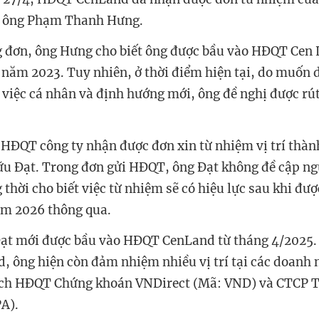
 ông Phạm Thanh Hưng.
g đơn, ông Hưng cho biết ông được bầu vào HĐQT Cen
 năm 2023. Tuy nhiên, ở thời điểm hiện tại, do muốn 
việc cá nhân và định hướng mới, ông đề nghị được rút 
 HĐQT công ty nhận được đơn xin từ nhiệm vị trí thà
u Đạt. Trong đơn gửi HĐQT, ông Đạt không đề cập ng
 thời cho biết việc từ nhiệm sẽ có hiệu lực sau khi đ
ăm 2026 thông qua.
ạt mới được bầu vào HĐQT CenLand từ tháng 4/2025. 
nd, ông hiện còn đảm nhiệm nhiều vị trí tại các doanh
ịch HĐQT Chứng khoán VNDirect (Mã: VND) và CTCP 
PA).