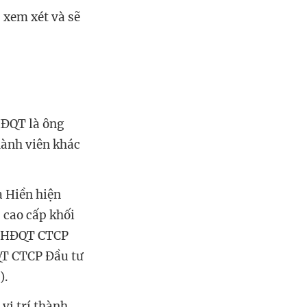
 xem xét và sẽ
HĐQT là ông
hành viên khác
à Hiền hiện
 cao cấp khối
h HĐQT CTCP
QT CTCP Đầu tư
).
vị trí thành