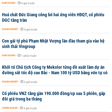
KINH DOANH
-
4 giờ trước
Hoá chất Đức Giang công bố hai ứng viên HĐQT, cổ phiếu
DGC tăng trần
DOANH NGHIỆP
-
4 giờ trước
Con gái tỷ phú Phạm Nhật Vượng lần đầu tham gia vào hệ
sinh thái Vingroup
KINH DOANH
-
1 phút trước
Khởi tố Chủ tịch Công ty Mekolor từng đề xuất làm dự án
đường sắt tốc độ cao Bắc - Nam 100 tỷ USD bằng vốn tự có
DOANH NGHIỆP
-
3 giờ trước
Cổ phiếu VNZ tăng gần 190.000 đồng/cp sau 5 phiên, gấp
đôi giá trong ba tháng
CHỨNG KHOÁN
-
4 giờ trước