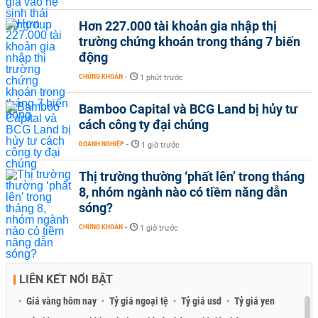
Hơn 227.000 tài khoản gia nhập thị
trường chứng khoán trong tháng 7 biến
động
CHỨNG KHOÁN
-
1 phút trước
Bamboo Capital và BCG Land bị hủy tư
cách công ty đại chúng
DOANH NGHIỆP
-
1 giờ trước
Thị trường thường ‘phất lên’ trong tháng
8, nhóm ngành nào có tiềm năng dẫn
sóng?
CHỨNG KHOÁN
-
1 giờ trước
LIÊN KẾT NỔI BẬT
Giá vàng hôm nay
Tỷ giá ngoại tệ
Tỷ giá usd
Tỷ giá yen