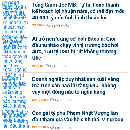
Tổng Giám đốc MB: Tự tin hoàn thành
kế hoạch lợi nhuận năm, có thể đạt mốc
40.000 tỷ nếu tình hình thuận lợi
TÀI CHÍNH
-
1 phút trước
AI trở nên 'đáng sợ' hơn Bitcoin: Giới
đầu tư tháo chạy vì thị trường bốc hơi
40%, 150 tỷ USD bị rút không thương
tiếc
QUỐC TẾ
-
1 phút trước
Doanh nghiệp duy nhất sản xuất vàng
mã trên sàn báo lãi tăng 64%, không
vay một đồng nào từ ngân hàng
KINH DOANH
-
1 phút trước
Con gái tỷ phú Phạm Nhật Vượng lần
đầu tham gia vào hệ sinh thái Vingroup
KINH DOANH
-
1 phút trước