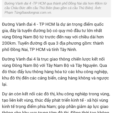
Đường Vành đai 4 -TP HCM qua thành phố Đồng Nai dài hơn 46km từ
cầu Châu Đức đến cầu Thủ Biên (bao gồm cả cầu Thủ Biên). Ảnh:
Phạm Tùng/baodongnai.com.vn.
Đường Vành đai 4 - TP HCM là dự án trọng điểm quốc
gia, đây là tuyến đường bộ có quy mô đầu tư lớn nhất
vùng Đông Nam Bộ từ trước đến nay với chiều dài hơn
200km. Tuyến đường đi qua 3 địa phương gồm: thành
phố Đồng Nai, TP HCM và tỉnh Tây Ninh.
Đường Vành đai 4 là trục giao thông chiến lược kết nối
vùng Đông Nam Bộ với Tây Nam Bộ và Tây Nguyên. Qua
đó thúc đẩy lưu thông hàng hóa từ các khu công nghiệp,
khu đô thị đến các cảng biển, cảng hàng không và ngược
lại.
Dự án còn kết nối các đô thị, khu công nghiệp trong vùng,
tạo liên kết vùng, thúc đẩy phát triển kinh tế - xã hội vùng
kinh tế trọng điểm phía Nam; góp phần giảm áp lực giao
thông cho khu vực trung tâm đô thị. Đồng thời tạo không