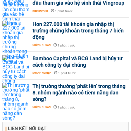
đầu tham gia vào hệ sinh thái Vingroup
KINH DOANH
-
1 phút trước
Hơn 227.000 tài khoản gia nhập thị
trường chứng khoán trong tháng 7 biến
động
CHỨNG KHOÁN
-
1 phút trước
Bamboo Capital và BCG Land bị hủy tư
cách công ty đại chúng
DOANH NGHIỆP
-
1 phút trước
Thị trường thường ‘phất lên’ trong tháng
8, nhóm ngành nào có tiềm năng dẫn
sóng?
CHỨNG KHOÁN
-
1 phút trước
LIÊN KẾT NỔI BẬT