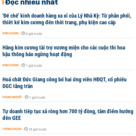
Đọc nhiều nhất
'Đế chế’ kinh doanh hàng xa xỉ của Lý Nhã Kỳ: Từ phân phối,
thiết kế kim cương đến thời trang, phụ kiện cao cấp
KINH DOANH
-
6 giờ trước
Hãng kim cương tài trợ vương miện cho các cuộc thi hoa
hậu thông báo ngừng hoạt động
KINH DOANH
-
1 giờ trước
Hoá chất Đức Giang công bố hai ứng viên HĐQT, cổ phiếu
DGC tăng trần
DOANH NGHIỆP
-
1 giờ trước
Tự doanh tiếp tục xả ròng hơn 700 tỷ đồng, tâm điểm hướng
đến GEE
CHỨNG KHOÁN
-
18 giờ trước