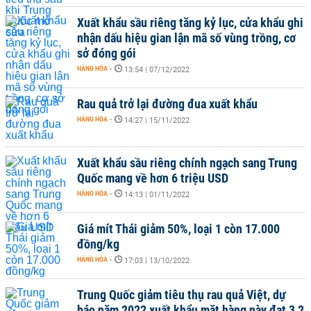
Xuất khẩu sầu riêng tăng kỷ lục, cửa khẩu ghi
nhận dấu hiệu gian lận mã số vùng trồng, cơ
sở đóng gói
HÀNG HÓA
-
13:54 | 07/12/2022
Rau quả trở lại đường đua xuất khẩu
HÀNG HÓA
-
14:27 | 15/11/2022
Xuất khẩu sầu riêng chính ngạch sang Trung
Quốc mang về hơn 6 triệu USD
HÀNG HÓA
-
14:13 | 01/11/2022
Giá mít Thái giảm 50%, loại 1 còn 17.000
đồng/kg
HÀNG HÓA
-
17:03 | 13/10/2022
Trung Quốc giảm tiêu thụ rau quả Việt, dự
báo năm 2022 xuất khẩu mặt hàng này đạt 3,2