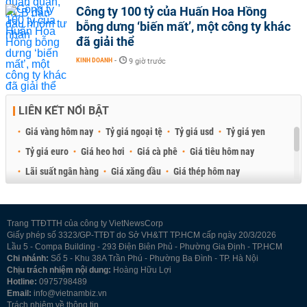
Công ty 100 tỷ của Huấn Hoa Hồng
bỗng dưng ‘biến mất’, một công ty khác
đã giải thể
KINH DOANH
-
9 giờ trước
LIÊN KẾT NỔI BẬT
Giá vàng hôm nay
Tỷ giá ngoại tệ
Tỷ giá usd
Tỷ giá yen
Tỷ giá euro
Giá heo hơi
Giá cà phê
Giá tiêu hôm nay
Lãi suất ngân hàng
Giá xăng dầu
Giá thép hôm nay
Giá sầu riêng
Giá thịt heo
Giá gạo
Giá cao su
Best Retail Brokers
Diễn đàn đầu tư Việt Nam 2026
Trang TTĐTTH của công ty VietNewsCorp
Giấy phép số 3323/GP-TTĐT do Sở VH&TT TP.HCM cấp ngày 20/3/2026
Lầu 5 - Compa Building - 293 Điện Biên Phủ - Phường Gia Định - TP.HCM
Chi nhánh:
Số 5 - Khu 38A Trần Phú - Phường Ba Đình - TP. Hà Nội
Chịu trách nhiệm nội dung:
Hoàng Hữu Lợi
Hotline:
0975798489
Email:
info@vietnambiz.vn
Trách nhiệm về thông tin