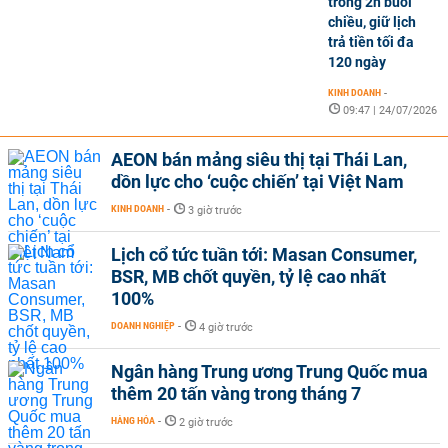
trong 2h buổi
chiều, giữ lịch
trả tiền tối đa
120 ngày
KINH DOANH
-
09:47 | 24/07/2026
AEON bán mảng siêu thị tại Thái Lan,
dồn lực cho ‘cuộc chiến’ tại Việt Nam
KINH DOANH
-
3 giờ trước
Lịch cổ tức tuần tới: Masan Consumer,
BSR, MB chốt quyền, tỷ lệ cao nhất
100%
DOANH NGHIỆP
-
4 giờ trước
Ngân hàng Trung ương Trung Quốc mua
thêm 20 tấn vàng trong tháng 7
HÀNG HÓA
-
2 giờ trước