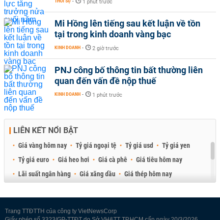
THỜI SỰ
-
1 phút trước
Mi Hồng lên tiếng sau kết luận về tồn
tại trong kinh doanh vàng bạc
KINH DOANH
-
2 giờ trước
PNJ công bố thông tin bất thường liên
quan đến vấn đề nộp thuế
KINH DOANH
-
1 phút trước
LIÊN KẾT NỔI BẬT
Giá vàng hôm nay
Tỷ giá ngoại tệ
Tỷ giá usd
Tỷ giá yen
Tỷ giá euro
Giá heo hơi
Giá cà phê
Giá tiêu hôm nay
Lãi suất ngân hàng
Giá xăng dầu
Giá thép hôm nay
Giá sầu riêng
Giá thịt heo
Giá gạo
Giá cao su
Best Retail Brokers
Diễn đàn đầu tư Việt Nam 2026
Trang TTĐTTH của công ty VietNewsCorp
Giấy phép số 3323/GP-TTĐT do Sở VH&TT TP.HCM cấp ngày 20/3/2026