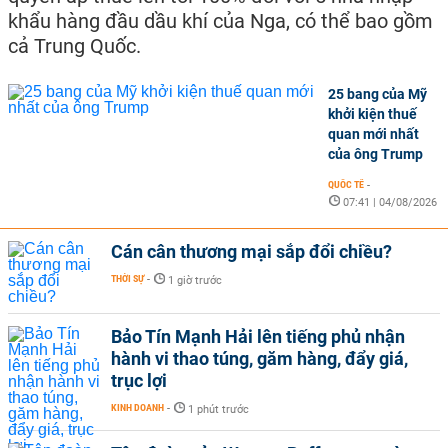
khẩu hàng đầu dầu khí của Nga, có thể bao gồm
cả Trung Quốc.
25 bang của Mỹ
khởi kiện thuế
quan mới nhất
của ông Trump
QUỐC TẾ
-
07:41 | 04/08/2026
Cán cân thương mại sắp đổi chiều?
THỜI SỰ
-
1 giờ trước
Bảo Tín Mạnh Hải lên tiếng phủ nhận
hành vi thao túng, găm hàng, đẩy giá,
trục lợi
KINH DOANH
-
1 phút trước