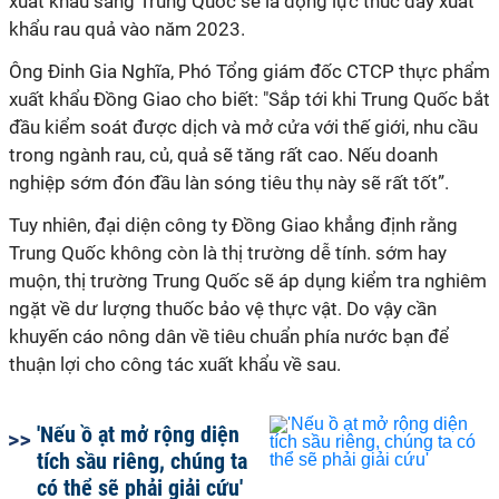
xuất khẩu sang Trung Quốc sẽ là động lực thúc đẩy xuất
khẩu rau quả vào năm 2023.
Ông Đinh Gia Nghĩa, Phó Tổng giám đốc CTCP thực phẩm
xuất khẩu Đồng Giao cho biết: "Sắp tới khi Trung Quốc bắt
đầu kiểm soát được dịch và mở cửa với thế giới, nhu cầu
trong ngành rau, củ, quả sẽ tăng rất cao. Nếu doanh
nghiệp sớm đón đầu làn sóng tiêu thụ này sẽ rất tốt”.
Tuy nhiên, đại diện công ty Đồng Giao khẳng định rằng
Trung Quốc không còn là thị trường dễ tính. sớm hay
muộn, thị trường Trung Quốc sẽ áp dụng kiểm tra nghiêm
ngặt về dư lượng thuốc bảo vệ thực vật. Do vậy cần
khuyến cáo nông dân về tiêu chuẩn phía nước bạn để
thuận lợi cho công tác xuất khẩu về sau.
'Nếu ồ ạt mở rộng diện
tích sầu riêng, chúng ta
có thể sẽ phải giải cứu'