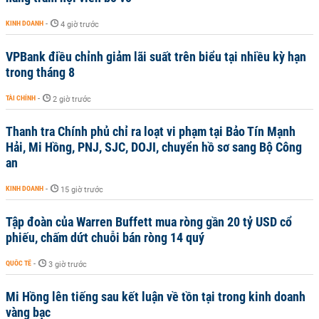
KINH DOANH
-
4 giờ trước
VPBank điều chỉnh giảm lãi suất trên biểu tại nhiều kỳ hạn
trong tháng 8
TÀI CHÍNH
-
2 giờ trước
Thanh tra Chính phủ chỉ ra loạt vi phạm tại Bảo Tín Mạnh
Hải, Mi Hồng, PNJ, SJC, DOJI, chuyển hồ sơ sang Bộ Công
an
KINH DOANH
-
15 giờ trước
Tập đoàn của Warren Buffett mua ròng gần 20 tỷ USD cổ
phiếu, chấm dứt chuỗi bán ròng 14 quý
QUỐC TẾ
-
3 giờ trước
Mi Hồng lên tiếng sau kết luận về tồn tại trong kinh doanh
vàng bạc