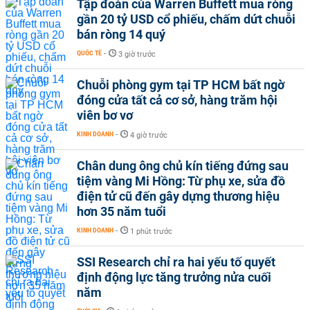
Tập đoàn của Warren Buffett mua ròng
gần 20 tỷ USD cổ phiếu, chấm dứt chuỗi
bán ròng 14 quý
QUỐC TẾ
-
3 giờ trước
Chuỗi phòng gym tại TP HCM bất ngờ
đóng cửa tất cả cơ sở, hàng trăm hội
viên bơ vơ
KINH DOANH
-
4 giờ trước
Chân dung ông chủ kín tiếng đứng sau
tiệm vàng Mi Hồng: Từ phụ xe, sửa đồ
điện tử cũ đến gây dựng thương hiệu
hơn 35 năm tuổi
KINH DOANH
-
1 phút trước
SSI Research chỉ ra hai yếu tố quyết
định động lực tăng trưởng nửa cuối
năm