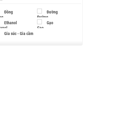
Đồng
Đường
Ethanol
Gạo
Gia súc - Gia cầm
Giấy
Gỗ
Hạt điều
Hồ tiêu - Hạt tiêu
Khí đốt
Kim loại khác
Mắc ca
Muối
Ngũ cốc
Nhựa - Hạt nhựa
Palladium
Phân bón