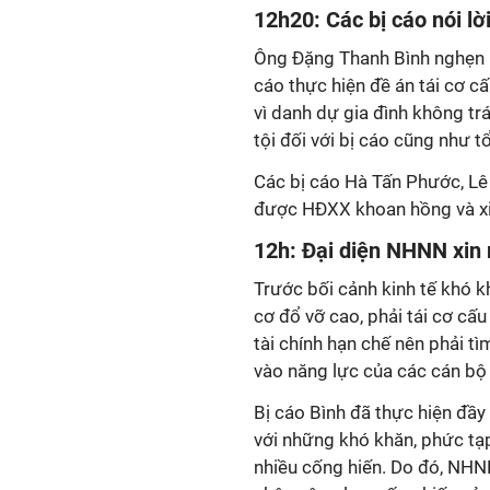
12h20: Các bị cáo nói lờ
Ông Đặng Thanh Bình nghẹn 
cáo thực hiện đề án tái cơ cấ
vì danh dự gia đình không t
tội đối với bị cáo cũng như t
Các bị cáo Hà Tấn Phước, L
được HĐXX khoan hồng và xi
12h: Đại diện NHNN xin 
Trước bối cảnh kinh tế khó 
cơ đổ vỡ cao, phải tái cơ cấ
tài chính hạn chế nên phải tì
vào năng lực của các cán bộ
Bị cáo Bình đã thực hiện đầy
với những khó khăn, phức tạp
nhiều cống hiến. Do đó, NHNN