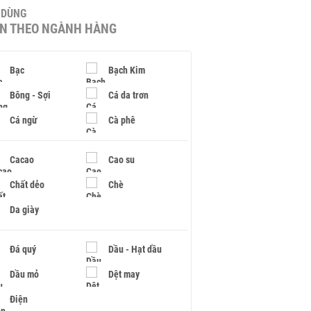
U DÙNG
IN THEO NGÀNH HÀNG
Bạc
Bạch Kim
Bông - Sợi
Cá da trơn
Cá ngừ
Cà phê
Cacao
Cao su
Chất dẻo
Chè
Da giày
Đá quý
Dầu - Hạt dầu
Dầu mỏ
Dệt may
Điện