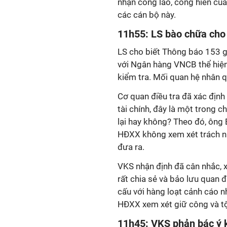
nhận công lao, cống hiến của
các cán bộ này.
11h55: LS bào chữa cho 
LS cho biết Thông báo 153 
với Ngân hàng VNCB thể hiện 
kiểm tra. Mối quan hệ nhân 
Cơ quan điều tra đã xác định
tài chính, đây là một trong 
lại hay không? Theo đó, ông
HĐXX không xem xét trách nh
đưa ra.
VKS nhận định đã cân nhắc, 
rất chia sẻ và bảo lưu quan 
cấu với hàng loạt cảnh cáo 
HĐXX xem xét giữ công và tộ
11h45: VKS phản bác ý k