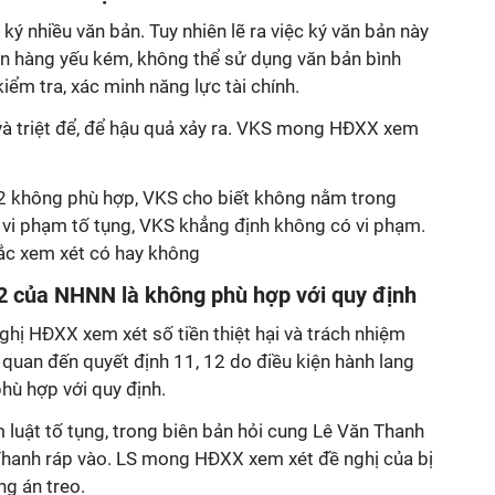
 ký nhiều văn bản. Tuy nhiên lẽ ra việc ký văn bản này
ân hàng yếu kém, không thể sử dụng văn bản bình
iểm tra, xác minh năng lực tài chính.
à triệt để, để hậu quả xảy ra. VKS mong HĐXX xem
12 không phù hợp, VKS cho biết không nằm trong
 vi phạm tố tụng, VKS khẳng định không có vi phạm.
c xem xét có hay không
12 của NHNN là không phù hợp với quy định
hị HĐXX xem xét số tiền thiệt hại và trách nhiệm
n quan đến quyết định 11, 12 do điều kiện hành lang
hù hợp với quy định.
 luật tố tụng, trong biên bản hỏi cung Lê Văn Thanh
 Thanh ráp vào. LS mong HĐXX xem xét đề nghị của bị
g án treo.