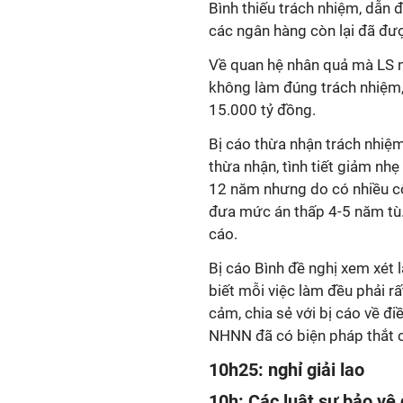
Bình thiếu trách nhiệm, dẫn 
các ngân hàng còn lại đã đượ
Về quan hệ nhân quả mà LS n
không làm đúng trách nhiệm, 
15.000 tỷ đồng.
Bị cáo thừa nhận trách nhiệm
thừa nhận, tình tiết giảm nhẹ
12 năm nhưng do có nhiều c
đưa mức án thấp 4-5 năm tù. 
cáo.
Bị cáo Bình đề nghị xem xét l
biết mỗi việc làm đều phải rấ
cảm, chia sẻ với bị cáo về điề
NHNN đã có biện pháp thắt c
10h25: nghỉ giải lao
10h: Các luật sư bảo vệ