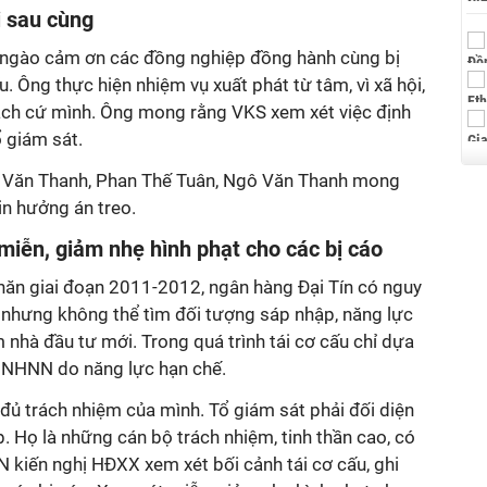
i sau cùng
ngào cảm ơn các đồng nghiệp đồng hành cùng bị
u. Ông thực hiện nhiệm vụ xuất phát từ tâm, vì xã hội,
rách cứ mình. Ông mong rằng VKS xem xét việc định
ổ giám sát.
ê Văn Thanh, Phan Thế Tuân, Ngô Văn Thanh mong
n hưởng án treo.
miễn, giảm nhẹ hình phạt cho các bị cáo
khăn giai đoạn 2011-2012, ngân hàng Đại Tín có nguy
u nhưng không thể tìm đối tượng sáp nhập, năng lực
m nhà đầu tư mới. Trong quá trình tái cơ cấu chỉ dựa
 NHNN do năng lực hạn chế.
 đủ trách nhiệm của mình. Tổ giám sát phải đối diện
. Họ là những cán bộ trách nhiệm, tinh thần cao, có
 kiến nghị HĐXX xem xét bối cảnh tái cơ cấu, ghi