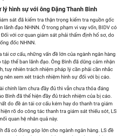
 lý hình sự với ông Đặng Thanh Bình
giám sát đã kiểm tra thận trọng kiểm tra nguồn gốc
lên lãnh đạo NHNN. Ở trong phạm vi vay vốn, BIDV có
 Đối với cơ quan giám sát phải thẩm định hổ sơ, do
hống đốc NHNN.
a tái cơ cấu, những vấn đề lớn của ngành ngân hàng
 tập thể ban lãnh đạo. Ông Bình đã dũng cảm nhận
h, tuy nhiên trách nhiệm pháp lý cần phải cần nhắc
g nên xem xét trách nhiệm hình sự đối với bị cáo.
ài chính làm chưa đầy đủ thì vẫn chưa thỏa đáng
o Bình đã thể hiện đầy đủ trách nhiệm của bị cáo.
hất do đề án tái cơ cấu kém hay do thanh tra giám
hiện rõ do công tác thanh tra giám sát thiếu sót, LS
ối quan hệ nhân quả này.
h đã có đóng góp lớn cho ngành ngân hàng. LS đề