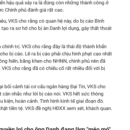
đến hậu quả xảy ra là đúng còn những thành công ở
c Chính phủ đánh giá rất cao.
êu, VKS cho rằng có quan hệ này, do bị cáo Bình
tạo ra sơ hở cho bị án Danh lợi dụng, gây thất thoát
 chính trị. VKS cho rằng đây là thái độ thành khẩn
 cho bị cáo. Lẽ ra bị cáo phải chịu hình phạt cao nhất
ông hiến, bằng khen cho NHNN, chính phủ nên đã
VKS cho rằng đã có chiếu cố rất nhiều đối với bị
ại bối cảnh tái cơ cấu ngân hàng Đại Tín, VKS cho
t cân nhắc như lời bị cáo nói. VKS hết sức thông
u kiện, hoàn cảnh. Tình hình kinh tế giai đoạn đó.
hặt tiền tệ. VKS đề nghị HĐXX xem xét, khách quan.
 quyền lợi cho ông Danh đang làm "méo mó"