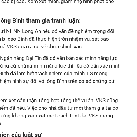
 các bị cáo. Xem xét miễn, giảm nhẹ hình phạt cho
ông Bình tham gia tranh luận:
gửi NHNN Long An nêu có vấn đề nghiêm trọng đối
bị cáo Bình đã thực hiện tròn nhiệm vụ, sát sao
quả VKS đưa ra có vẻ chưa chính xác.
 Ngân hàng Đại Tín đã có văn bản xác minh năng lực
chứng cứ chứng minh năng lực thì liệu có cần xác minh
 Bình đã làm hết trách nhiệm của minh. LS mong
iệm hình sự đối với ông Bình trên cơ sở chứng cứ
xem xét cẩn thận, tổng hợp tổng thể vụ án. VKS cũng
điểm đã nêu. Việc cho nhà đầu tư mới tham gia tái cơ
nhưng không xem xét một cách triệt để. VKS mong
i.
iến của luật sư