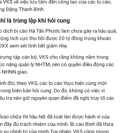
 VKS về việc lưu tâm đến công lao của các bị cáo,
ông Đặng Thanh Bình.
chỉ là trùng lặp khi hỏi cung
o dịch bị cáo Hà Tấn Phước làm chưa gây ra hậu quả,
động tích cực thu hồi được 20 tỷ đồng trong khoản
ĐXX xem xét tình tiết giảm nhẹ.
 trưng tập cán bộ, VKS cho rằng không nằm trong
ức năng quản lý NHTM, nên có quyền điều động các
à NHNN giao.
sinh đôi, theo VKS, các bị cáo thực hiện cùng một
trong biên bản hỏi cung. Do đó, không có việc vi
u tra nên giữ nguyên quan điểm đề nghị truy tố các
 bào chữa thì hầu hết đã toát lên được hành vi của
n đầy đủ trách nhiệm của mình. Bị cáo Bình đã thừa
 vụ chính trị của mình.Tuy nhiên, VKS cũng mong