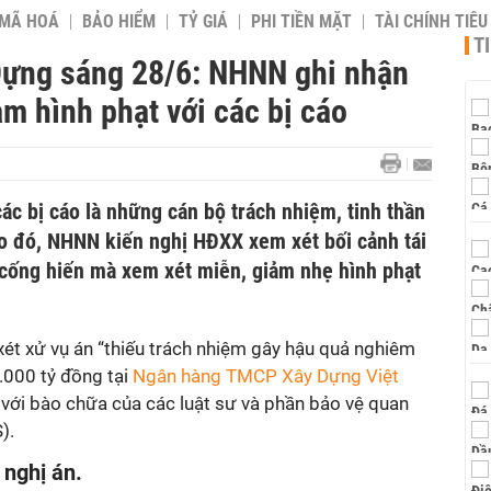
 MÃ HOÁ
BẢO HIỂM
TỶ GIÁ
PHI TIỀN MẶT
TÀI CHÍNH TIÊ
T
Dựng sáng 28/6: NHNN ghi nhận
ảm hình phạt với các bị cáo
c bị cáo là những cán bộ trách nhiệm, tinh thần
Do đó, NHNN kiến nghị HĐXX xem xét bối cảnh tái
, cống hiến mà xem xét miễn, giảm nhẹ hình phạt
xét xử vụ án “thiếu trách nhiệm gây hậu quả nghiêm
5.000 tỷ đồng tại
Ngân hàng TMCP Xây Dựng Việt
 với bào chữa của các luật sư và phần bảo vệ quan
).
 nghị án.