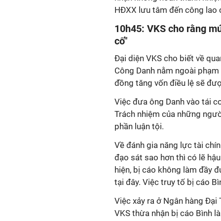
HĐXX lưu tâm đến công lao c
10h45: VKS cho rằng mức
cố"
Đại diện VKS cho biết về qu
Công Danh nằm ngoài phạm vi
đồng tăng vốn điều lệ sẽ đư
Việc đưa ông Danh vào tái cơ
Trách nhiệm của những người
phần luận tội.
Về đánh gia năng lực tài chí
đạo sát sao hơn thì có lẽ hậ
hiện, bị cáo không làm đầy đ
tại đây. Việc truy tố bị cáo B
Việc xảy ra ở Ngân hàng Đại 
VKS thừa nhận bị cáo Bình là