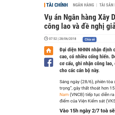
TÀI CHÍNH
NGÂN HÀNG
TÀI SẢN
Vụ án Ngân hàng Xây 
công lao và đề nghị gi
07:52 | 28/06/2018
Chia sẻ
Đại diện NHNN nhận định cá
cao, có nhiều cống hiến. 
cơ cấu, ghi nhận công lao
cho các cán bộ này.
Sáng ngày (28/6), phiên tòa 
trọng”, gây thất thoát hơn 1
Nam
(VNCB) tiếp tục diễn ra
điểm của Viện Kiểm sát (VKS
Vào 15h ngày 2/7 toà sẽ