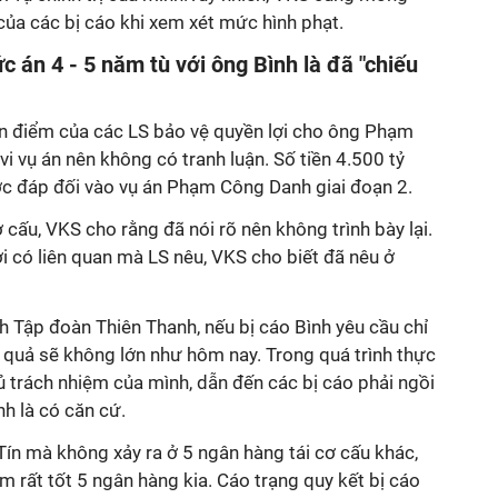
ủa các bị cáo khi xem xét mức hình phạt.
 án 4 - 5 năm tù với ông Bình là đã "chiếu
an điểm của các LS bảo vệ quyền lợi cho ông Phạm
 vụ án nên không có tranh luận. Số tiền 4.500 tỷ
ợc đáp đối vào vụ án Phạm Công Danh giai đoạn 2.
 cấu, VKS cho rằng đã nói rõ nên không trình bày lại.
 có liên quan mà LS nêu, VKS cho biết đã nêu ở
nh Tập đoàn Thiên Thanh, nếu bị cáo Bình yêu cầu chỉ
u quả sẽ không lớn như hôm nay. Trong quá trình thực
ủ trách nhiệm của mình, dẫn đến các bị cáo phải ngồi
ình là có căn cứ.
Tín mà không xảy ra ở 5 ngân hàng tái cơ cấu khác,
m rất tốt 5 ngân hàng kia. Cáo trạng quy kết bị cáo