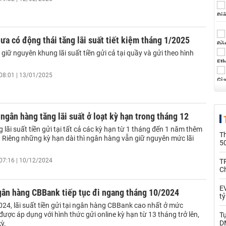
a có động thái tăng lãi suất tiết kiệm tháng 1/2025
iữ nguyên khung lãi suất tiền gửi cả tại quầy và gửi theo hình
08:01 | 13/01/2025
gân hàng tăng lãi suất ở loạt kỳ hạn trong tháng 12
lãi suất tiền gửi tại tất cả các kỳ hạn từ 1 tháng đến 1 năm thêm
T
. Riêng những kỳ hạn dài thì ngân hàng vẫn giữ nguyên mức lãi
5
07:16 | 10/12/2024
T
C
EV
gân hàng CBBank tiếp tục đi ngang tháng 10/2024
t
24, lãi suất tiền gửi tại ngân hàng CBBank cao nhất ở mức
ợc áp dụng với hình thức gửi online kỳ hạn từ 13 tháng trở lên,
T
D
kỳ.