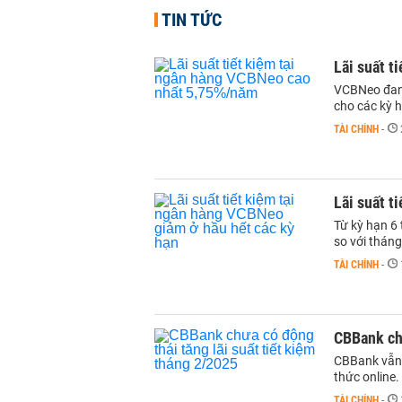
TIN TỨC
Lãi suất t
VCBNeo đang
cho các kỳ h
TÀI CHÍNH
-
Lãi suất t
Từ kỳ hạn 6 
so với tháng
TÀI CHÍNH
-
CBBank chư
CBBank vẫn g
thức online.
TÀI CHÍNH
-