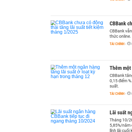
CBBank chư
CBBank vẫn g
thức online.
TÀI CHÍNH
-
Thêm một n
CBBank tăng 
0,15 điểm %
suất.
TÀI CHÍNH
-
Lãi suất n
Tháng 10/20
5,85%/năm đư
lĩnh lãi cuối 