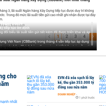
háng 3, lãi suất Ngân hàng Xây Dựng tiếp tục được duy trì không
rước. Trong đó mức lãi suất tiền gửi cao nhất ghi nhận được tại đây
m.
 Tháng 1/2025
15:37 | 03/03/2023
) tiếp tục ổn định
 đổi biểu lãi suất tiền gửi tiết kiệm đã được triển khai và áp
1
2
3
4
g Việt Nam (CBBank) trong tháng 4 vẫn tiếp tục áp dụng
hàng cá nhân. Khách hàng tham gia gửi tiết kiệm tại quầy với
3,8%/năm đến 7,5%/năm, lĩnh lãi cuối kỳ.
áng và 2 tháng cùng có lãi suất là 3,8%/năm. Còn với nhóm 3 kỳ
đổi là 3,9%/năm.
hoản tiết kiệm tại kỳ hạn 6 tháng ghi nhận được là
háng đến 11 tháng có lãi suất ghi nhận được là 7,1%/năm.
ng cho
 khách hàng đăng ký gửi tiết kiệm tại kỳ hạn 12 tháng. Với
EVN đã xóa sạch lỗ lũy
 đến 60 tháng, lãi suất tiết kiệm đang được niêm yết ở cùng
 năm
kế, thu gần 353.000 tỷ
đồng sau nửa năm
 - 3 tuần sẽ nhận lãi suất ở mức 0,2%/năm. Tiền gửi không kỳ
năm.
DOANH NGHIỆP
-
1 phút trước
 hình thức nhận lãi phù hợp với nhu cầu cá nhân với nhiều kỳ
- 7,233%/năm), Trả lãi hàng quý (6,42% - 7,241%/năm), Trả lãi