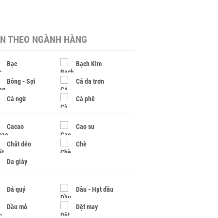
IN THEO NGÀNH HÀNG
Bạc
Bạch Kim
Bông - Sợi
Cá da trơn
Cá ngừ
Cà phê
Cacao
Cao su
Chất dẻo
Chè
Da giày
Đá quý
Dầu - Hạt dầu
Dầu mỏ
Dệt may