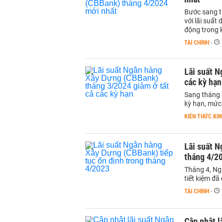
Bước sang t
với lãi suất
động trong k
TÀI CHÍNH
-
Lãi suất N
các kỳ hạn
Sang tháng 
kỳ hạn, mức
KIẾN THỨC KIN
Lãi suất N
tháng 4/2
Tháng 4, Ngâ
tiết kiệm đã
TÀI CHÍNH
-
Cập nhật l