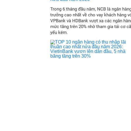
trước (3,768% - 6,936%/năm).
Biểu lãi suất ngân hàng Xây Dựng (CBBa
Trong 6 tháng đầu năm, NCB là ngân hàn
1. Tiền gửi không kỳ hạn: 0,2%/năm
trưởng cao nhất về cho vay khách hàng vớ
2. Tiền gửi có kỳ hạn:
VPBank và HDBank vượt xa các ngân hàn
Kỳ hạn
mức tăng trên 20% nhờ tham gia tái cơ c
Trả lãi cuối kỳ (%/năm)
yếu kém.
Trả lãi hàng tháng (%/năm)
Trả lãi hàng quý (%/năm)
Trả lãi trước (%/năm)
1
tuần
0,2
2
tuần
0,2
3
tuần
0,2
1
tháng