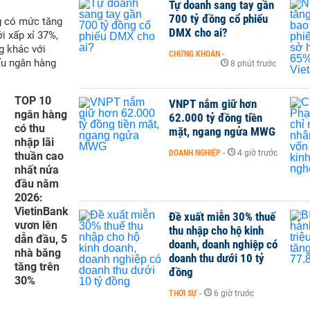
Tự doanh sang tay gần
700 tỷ đồng cổ phiếu
nk) tháng 4/2023
g có mức tăng
DMX cho ai?
i xấp xỉ 37%,
g khác với
CHỨNG KHOÁN
-
ấu ngân hàng
8 phút trước
TOP 10
VNPT nắm giữ hơn
ngân hàng
62.000 tỷ đồng tiền
có thu
mặt, ngang ngửa MWG
nhập lãi
DOANH NGHIỆP
-
4 giờ trước
thuần cao
nhất nửa
đầu năm
2026:
VietinBank
Đề xuất miễn 30% thuế
vươn lên
thu nhập cho hộ kinh
dẫn đầu, 5
doanh, doanh nghiệp có
nhà băng
doanh thu dưới 10 tỷ
tăng trên
đồng
30%
THỜI SỰ
-
6 giờ trước