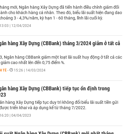
háng mới, Ngân hàng Xây Dựng đã tiến hành điều chỉnh giảm đối
 dành cho khách hàng cá nhân. Theo đó, biểu lãi suất hiện đang dao
hoảng 3 - 4,3%/năm, kỳ hạn 1 - 60 tháng, lĩnh lãi cuối kỳ.
13:03 | 12/04/2024
gân hàng Xây Dựng (CBBank) tháng 3/2024 giảm ở tất cả
3, Ngân hàng CBBank giảm một loạt lãi suất huy động ở tất cả các
 giảm cao nhất lên đến 0,75 điểm %.
H TẾ
-
15:26 | 14/03/2024
gân hàng Xây Dựng (CBBank) tiếp tục ổn định trong
023
n hàng Xây Dựng tiếp tục duy trì không đổi biểu lãi suất tiền gửi
 được triển khai và áp dụng kể từ tháng 7/2022.
16:20 | 04/04/2023
ãi suất Ngân hàng Xây Dựng (CBBank) mới nhất tháng