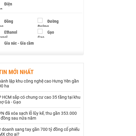
Điện
Đồng
Đường
Ethanol
Gạo
Gia súc - Gia cầm
Giấy
Gỗ
TIN MỚI NHẤT
Hạt điều
Hồ tiêu - Hạt tiêu
hành lập khu công nghệ cao Hưng Yên gần
Khí đốt
00 ha
P HCM sắp có chung cư cao 35 tầng tại khu
Kim loại khác
Mắc ca
hợ Gà - Gạo
Muối
Ngũ cốc
N đã xóa sạch lỗ lũy kế, thu gần 353.000
ỷ đồng sau nửa năm
Nhựa - Hạt nhựa
ự doanh sang tay gần 700 tỷ đồng cổ phiếu
MX cho ai?