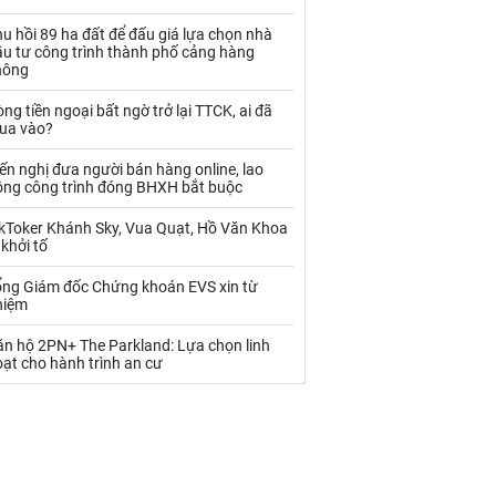
Palladium
Phân bón
u hồi 89 ha đất để đấu giá lựa chọn nhà
Rau - Củ -Quả
Sắt thép
ầu tư công trình thành phố cảng hàng
hông
Sữa
ng tiền ngoại bất ngờ trở lại TTCK, ai đã
ua vào?
Than
Thức ăn chăn nuôi
ến nghị đưa người bán hàng online, lao
ộng công trình đóng BHXH bắt buộc
Thủy hải sản khác
Tôm
ikToker Khánh Sky, Vua Quạt, Hồ Văn Khoa
Vàng
 khởi tố
ổng Giám đốc Chứng khoán EVS xin từ
VLXD khác
Xăng dầu
hiệm
Xi măng - Clynker
ăn hộ 2PN+ The Parkland: Lựa chọn linh
ạt cho hành trình an cư