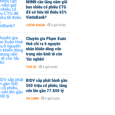
NHNN cần tăng nắm giữ
bao nhiêu cổ phiếu CTG
để sở hữu tối thiểu 65%
VietinBank?
CHỨNG KHOÁN
-
5 giờ trước
Chuyên gia Phạm Xuân
Hoè chỉ ra 6 nguyên
nhân khiến dòng vốn
trong nền kinh tế còn
'tắc nghẽn'
THỜI SỰ
-
4 giờ trước
BIDV sắp phát hành gần
500 triệu cổ phiếu, tăng
vốn lên gần 77.800 tỷ
TÀI CHÍNH
-
5 giờ trước