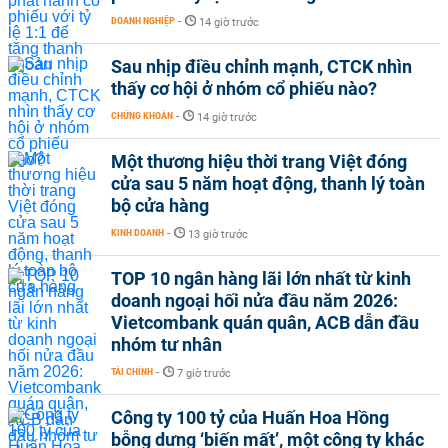
được tạp chí IFM trao tặng
DOANH NGHIỆP
-
14 giờ trước
- Tháng 9/202, Ngân hàng OCB được vinh danh ở trong bảng xếp
hạng FAST500 - Top 500 Doanh nghiệp tăng trưởng nhanh nhất
Sau nhịp điều chỉnh mạnh, CTCK nhìn
Việt Nam vào năm 2020 và Top 10 Ngân hàng Thương mại Việt
Nam uy tín năm 2020
thấy cơ hội ở nhóm cổ phiếu nào?
- tháng 11/2020, OCB tự hào đạt được chứng nhận Thương hiệu
CHỨNG KHOÁN
-
14 giờ trước
Quốc Gia
- Top 50 thương hiệu nhà tuyển dụng hấp dẫn tại Việt nam vào
Một thương hiệu thời trang Việt đóng
năm 2020
cửa sau 5 năm hoạt động, thanh lý toàn
- Danh hiệu “Ngân hàng đối tác hàng đầu tại Việt Nam” (Leading
bộ cửa hàng
Partner Bank in Vietnam) năm 2020 do ngân hàng Phát triển châu
Á (ADB) trao tặng
KINH DOANH
-
13 giờ trước
- Tháng 11/2020, OCB được vinh danh trong top 10 Doanh nghiệp
có Thương vụ M&A và Đầu tư tiêu biểu 2019 - 2020 với việc phát
TOP 10 ngân hàng lãi lớn nhất từ kinh
hành thành công 15% cổ phần cho ngân hàng Nhật Bản
doanh ngoại hối nửa đầu năm 2026:
- OVB được Forbes xếp hạng thứ 4 trong 10 ngân hàng TMCP tại
Vietcombank quán quân, ACB dẫn đầu
Việt Nam về việc kinh doanh hiệu quả nhất trên thị trường
nhóm tư nhân
Xem thêm:
Lãi suất ngân hàng SeABank
Lịch làm việc giờ hành chính của ngân hàng OCB
TÀI CHÍNH
-
7 giờ trước
Theo ghi nhận mới nhất, lịch làm việc tại tất cả các chi nhánh
phòng giao dịch trên toàn hệ thống ngân hàng Phương Đông
Công ty 100 tỷ của Huấn Hoa Hồng
được thống nhất từ thứ Hai đến sáng thứ Bảy mỗi tuần. Cụ thể:
bỗng dưng ‘biến mất’, một công ty khác
- Giờ làm việc của ngân hàng Phương Đông từ thứ Hai đến thứ 6