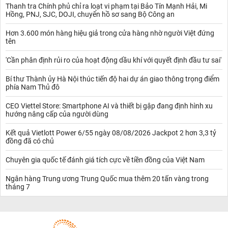
Thanh tra Chính phủ chỉ ra loạt vi phạm tại Bảo Tín Mạnh Hải, Mi
Tương tự, các khoản tiết kiệm kỳ hạn 6 - 8 tháng tiếp tục giữ
Hồng, PNJ, SJC, DOJI, chuyển hồ sơ sang Bộ Công an
nguyên lãi suất ở cùng mức là 7,7%/năm và lãi suất kỳ hạn 9 - 11
tháng cũng giữ nguyên tại mức 7,9%/năm.
Hơn 3.600 món hàng hiệu giả trong cửa hàng nhờ người Việt đứng
Đối với kỳ hạn phổ biến 12 tháng, khách hàng sẽ nhận được mức
tên
lãi suất không đổi là 8,4%/năm. Tại hai kỳ hạn 13 tháng và 15
'Cần phân định rủi ro của hoạt động dầu khí với quyết định đầu tư sai'
tháng, lãi suất tiết kiệm đồng loạt ấn định ở mức 8,9%/năm.
Song song đó, các kỳ hạn dài 18 - 36 tháng đang được Ngân
Bí thư Thành ủy Hà Nội thúc tiến độ hai dự án giao thông trọng điểm
hàng Phương Đông triển khai mức lãi suất tiết kiệm cao nhất là
phía Nam Thủ đô
9%/năm.
Trường hợp khách hàng tham gia gửi tiền tiết kiệm ngắn hạn từ 1
CEO Viettel Store: Smartphone AI và thiết bị gập đang định hình xu
tuần đến 3 tuần vẫn sẽ được áp dụng mức lãi suất tương ứng là
hướng nâng cấp của người dùng
0,5%/năm.
Ngoài ra, khách hàng còn có thể tham khảo thêm một số hình
Kết quả Vietlott Power 6/55 ngày 08/08/2026 Jackpot 2 hơn 3,3 tỷ
đồng đã có chủ
thức lĩnh lãi khác với mức lãi suất linh hoạt, chẳng hạn như:
- Lĩnh lãi đầu kỳ: Lãi suất khoảng 5,17 - 8,11%/năm.
Chuyên gia quốc tế đánh giá tích cực về tiền đồng của Việt Nam
- Lĩnh lãi hàng tháng: Lãi suất khoảng 5,28 - 8,52%/năm.
- Lĩnh lãi hàng quý: Lãi suất khoảng 7,62 - 8,53%/năm.
Ngân hàng Trung ương Trung Quốc mua thêm 20 tấn vàng trong
- Lĩnh lãi hàng 6 tháng: Lãi suất khoảng 8,12 - 8,62%/năm.
tháng 7
So với cùng kỳ tháng trước, biểu lãi suất Ngân hàng Phương
Đông tại hình thức tiết kiệm online đã được điều chỉnh giảm nhẹ
0,2 điểm % tại các kỳ hạn 13 - 36 tháng.
Vì vậy, phạm vi lãi suất tiền gửi trực tuyến tại kỳ hạn 1 - 36 tháng,