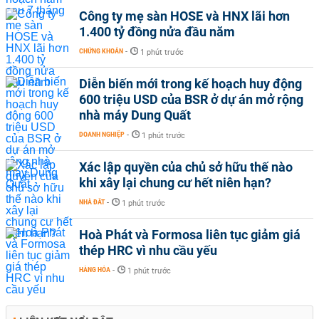
8,4
Công ty mẹ sàn HOSE và HNX lãi hơn
1.400 tỷ đồng nửa đầu năm
8,35
8,25
CHỨNG KHOÁN
-
1 phút trước
8,05
07 tháng
Diễn biến mới trong kế hoạch huy động
8,4
600 triệu USD của BSR ở dự án mở rộng
nhà máy Dung Quất
8,25
8
DOANH NGHIỆP
-
1 phút trước
08 tháng
8,4
Xác lập quyền của chủ sở hữu thế nào
khi xây lại chung cư hết niên hạn?
8,2
NHÀ ĐẤT
-
1 phút trước
7,95
09 tháng
Hoà Phát và Formosa liên tục giảm giá
8,5
thép HRC vì nhu cầu yếu
8,3
HÀNG HÓA
-
1 phút trước
8,25
8
10 tháng