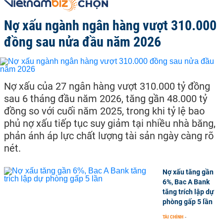
tháng, trả lãi 3 tháng, trả lãi 6 tháng, trả lãi 12 tháng.
Biểu lãi suất Ngân hàng Kiên Long cập nhật tháng 3/2023
Nợ xấu ngành ngân hàng vượt 310.000
Lãi suất tiền gửi tiết kiệm, tiền gửi có kỳ hạn
Kỳ hạn gửi
đồng sau nửa đầu năm 2026
Lãnh lãi cuối kỳ (%/năm)
Lãnh lãi định kỳ (%/năm)
Lãnh lãi đầu kỳ (%/năm)
12 tháng
6 tháng
Nợ xấu của 27 ngân hàng vượt 310.000 tỷ đồng
3 tháng
sau 6 tháng đầu năm 2026, tăng gần 48.000 tỷ
1 tháng
đồng so với cuối năm 2025, trong khi tỷ lệ bao
1 tuần
phủ nợ xấu tiếp tục suy giảm tại nhiều nhà băng,
0,5
phản ánh áp lực chất lượng tài sản ngày càng rõ
2 tuần
nét.
0,5
3 tuần
Nợ xấu tăng gần
0,5
6%, Bac A Bank
tăng trích lập dự
01 tháng
phòng gấp 5 lần
5,5
TÀI CHÍNH
-