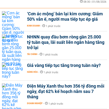
08:30 | 01/08/2026
5,47
02 tháng
‘Cơn ác mộng’ bán lại kim cương: Giảm
5,5
50% vẫn ế, người mua tiếp tục ép giá
5,49
KINH DOANH
-
1 phút trước
5,45
03 tháng
NHNN quay đầu bơm ròng gần 25.000
5,5
tỷ tuần qua, lãi suất liên ngân hàng tăng
trở lại
5,47
5,43
TÀI CHÍNH
-
1 phút trước
04 tháng
5,5
Giá vàng tiếp tục tăng trong tuần này?
5,46
HÀNG HÓA
-
1 phút trước
5,4
05 tháng
Điện Máy Xanh thu hơn 356 tỷ đồng mỗi
5,5
ngày, đạt 62% kế hoạch năm sau 7
tháng
5,45
5,38
DOANH NGHIỆP
-
1 phút trước
06 tháng