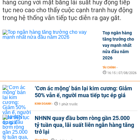
hàng cùng với mặt bằng lãi suất huy động tiếp
tục neo cao cho thấy cuộc cạnh tranh huy động
trong hệ thống vẫn tiếp tục diễn ra gay gắt.
Top ngân hàng
tăng trưởng cho
vay mạnh nhất
nửa đầu năm
2026
TÀI CHÍNH
-
16:15 | 07/08/2026
‘Cơn ác mộng’ bán lại kim cương: Giảm
50% vẫn ế, người mua tiếp tục ép giá
KINH DOANH
-
1 phút trước
NHNN quay đầu bơm ròng gần 25.000
tỷ tuần qua, lãi suất liên ngân hàng tăng
trở lại