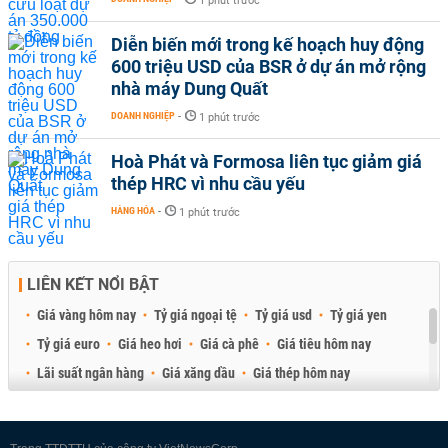
1 phút trước
Diễn biến mới trong kế hoạch huy động
600 triệu USD của BSR ở dự án mở rộng
nhà máy Dung Quất
DOANH NGHIỆP
-
1 phút trước
Hoà Phát và Formosa liên tục giảm giá
thép HRC vì nhu cầu yếu
HÀNG HÓA
-
1 phút trước
LIÊN KẾT NỔI BẬT
Giá vàng hôm nay
Tỷ giá ngoại tệ
Tỷ giá usd
Tỷ giá yen
Tỷ giá euro
Giá heo hơi
Giá cà phê
Giá tiêu hôm nay
Lãi suất ngân hàng
Giá xăng dầu
Giá thép hôm nay
Giá sầu riêng
Giá thịt heo
Giá gạo
Giá cao su
Best Retail Brokers
Diễn đàn đầu tư Việt Nam 2026