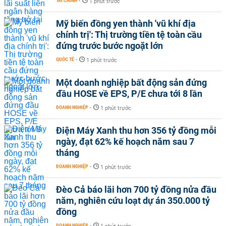
TÀI CHÍNH
-
1 phút trước
Mỹ biến đồng yen thành 'vũ khí địa
chính trị': Thị trường tiền tệ toàn cầu
đứng trước bước ngoặt lớn
QUỐC TẾ
-
1 phút trước
Một doanh nghiệp bất động sản đứng
đầu HOSE về EPS, P/E chưa tới 8 lần
DOANH NGHIỆP
-
1 phút trước
Điện Máy Xanh thu hơn 356 tỷ đồng mỗi
ngày, đạt 62% kế hoạch năm sau 7
tháng
DOANH NGHIỆP
-
1 phút trước
Đèo Cả báo lãi hơn 700 tỷ đồng nửa đầu
năm, nghiên cứu loạt dự án 350.000 tỷ
đồng
DOANH NGHIỆP
-