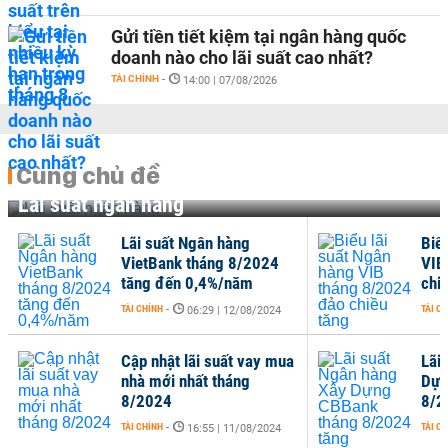
Gửi tiền tiết kiệm tại ngân hàng quốc
doanh nào cho lãi suất cao nhất?
TÀI CHÍNH
-
14:00 | 07/08/2026
Cùng chủ đề
Lãi suất ngân hàng
Lãi suất Ngân hàng
Biể
VietBank tháng 8/2024
VIB
tăng đến 0,4%/năm
chi
TÀI CHÍNH
-
TÀI C
06:29 | 12/08/2024
Cập nhật lãi suất vay mua
Lãi
nhà mới nhất tháng
Dựn
8/2024
8/2
TÀI CHÍNH
-
TÀI C
16:55 | 11/08/2024