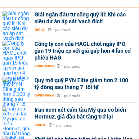
Giải ngân đầu tư công quý III: Khi các
siêu dự án áp sát 'vạch đích'
THỜI SỰ
-
1 phút trước
Công ty con của HAGL chốt ngày IPO
gần 19 triệu cp với giá gấp hơn 4 lần cổ
phiếu HAG
CHỨNG KHOÁN
-
1 phút trước
Quy mô quỹ PYN Elite giảm hơn 2.100
tỷ đồng sau tháng 7 ‘tồi tệ’
CHỨNG KHOÁN
-
1 phút trước
Iran xem xét cấm tàu Mỹ qua eo biển
Hormuz, giá dầu bật tăng trở lại
QUỐC TẾ
-
1 phút trước