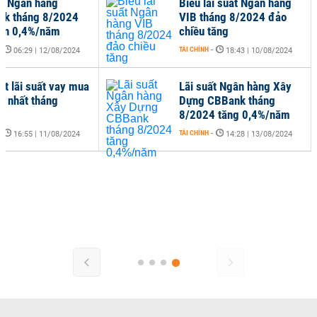
ất Ngân hàng
Biểu lãi suất Ngân hàng
nk tháng 8/2024
VIB tháng 8/2024 đảo
ến 0,4%/năm
chiều tăng
-
TÀI CHÍNH
-
06:29 | 12/08/2024
18:43 | 10/08/2024
ật lãi suất vay mua
Lãi suất Ngân hàng Xây
i nhất tháng
Dựng CBBank tháng
4
8/2024 tăng 0,4%/năm
-
TÀI CHÍNH
-
16:55 | 11/08/2024
14:28 | 13/08/2024