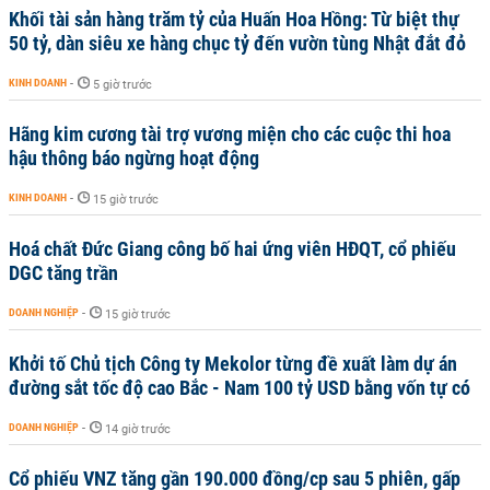
Khối tài sản hàng trăm tỷ của Huấn Hoa Hồng: Từ biệt thự
50 tỷ, dàn siêu xe hàng chục tỷ đến vườn tùng Nhật đắt đỏ
KINH DOANH
-
5 giờ trước
Hãng kim cương tài trợ vương miện cho các cuộc thi hoa
hậu thông báo ngừng hoạt động
KINH DOANH
-
15 giờ trước
Hoá chất Đức Giang công bố hai ứng viên HĐQT, cổ phiếu
DGC tăng trần
DOANH NGHIỆP
-
15 giờ trước
Khởi tố Chủ tịch Công ty Mekolor từng đề xuất làm dự án
đường sắt tốc độ cao Bắc - Nam 100 tỷ USD bằng vốn tự có
DOANH NGHIỆP
-
14 giờ trước
Cổ phiếu VNZ tăng gần 190.000 đồng/cp sau 5 phiên, gấp