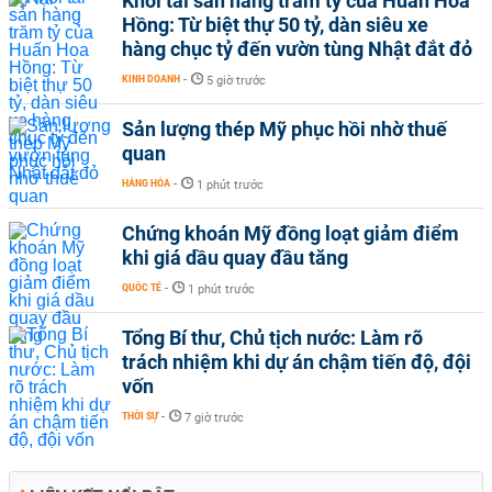
Khối tài sản hàng trăm tỷ của Huấn Hoa
Hồng: Từ biệt thự 50 tỷ, dàn siêu xe
hàng chục tỷ đến vườn tùng Nhật đắt đỏ
KINH DOANH
-
5 giờ trước
Sản lượng thép Mỹ phục hồi nhờ thuế
quan
HÀNG HÓA
-
1 phút trước
Chứng khoán Mỹ đồng loạt giảm điểm
khi giá dầu quay đầu tăng
QUỐC TẾ
-
1 phút trước
Tổng Bí thư, Chủ tịch nước: Làm rõ
trách nhiệm khi dự án chậm tiến độ, đội
vốn
THỜI SỰ
-
7 giờ trước