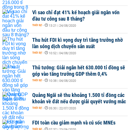
Vì sao chỉ đạt 41% kế hoạch giải ngân vốn
đầu tư công sau 8 tháng?
THỜI SỰ
-
13:21 | 24/08/2020
Thu hút FDI kì vọng duy trì tăng trưởng nhờ
làn sóng dịch chuyển sản xuất
THỜI SỰ
-
10:52 | 04/08/2020
Thủ tướng: Giải ngân hết 630.000 tỉ đồng sẽ
góp vào tăng trưởng GDP thêm 0,4%
THỜI SỰ
-
10:38 | 04/08/2020
Quảng Ngãi sẽ thu khoảng 1.500 tỉ đồng các
khoản về đất nếu được giải quyết vướng mắc
THỜI SỰ
-
05:30 | 22/07/2020
FDI toàn cầu giảm mạnh và cú sốc MNEs
THỜI SỰ
-
07:37 | 23/06/2020