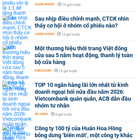
DOANH NGHIỆP
-
15 giờ trước
Sau nhịp điều chỉnh mạnh, CTCK nhìn
thấy cơ hội ở nhóm cổ phiếu nào?
CHỨNG KHOÁN
-
15 giờ trước
Một thương hiệu thời trang Việt đóng
cửa sau 5 năm hoạt động, thanh lý toàn
bộ cửa hàng
KINH DOANH
-
15 giờ trước
TOP 10 ngân hàng lãi lớn nhất từ kinh
doanh ngoại hối nửa đầu năm 2026:
Vietcombank quán quân, ACB dẫn đầu
nhóm tư nhân
TÀI CHÍNH
-
8 giờ trước
Công ty 100 tỷ của Huấn Hoa Hồng
bỗng dưng ‘biến mất’, một công ty khác