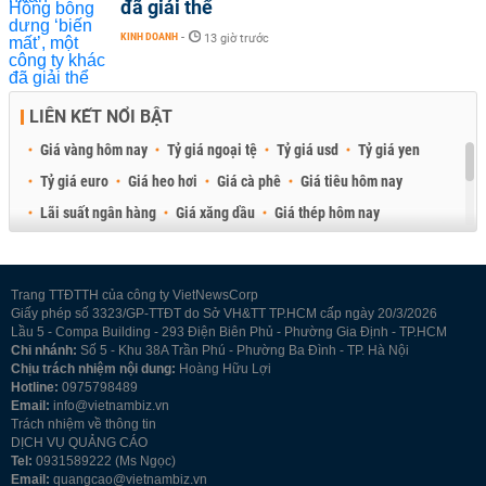
đã giải thể
KINH DOANH
-
13 giờ trước
LIÊN KẾT NỔI BẬT
Giá vàng hôm nay
Tỷ giá ngoại tệ
Tỷ giá usd
Tỷ giá yen
Tỷ giá euro
Giá heo hơi
Giá cà phê
Giá tiêu hôm nay
Lãi suất ngân hàng
Giá xăng dầu
Giá thép hôm nay
Giá sầu riêng
Giá thịt heo
Giá gạo
Giá cao su
Best Retail Brokers
Diễn đàn đầu tư Việt Nam 2026
Trang TTĐTTH của công ty VietNewsCorp
Giấy phép số 3323/GP-TTĐT do Sở VH&TT TP.HCM cấp ngày 20/3/2026
Lầu 5 - Compa Building - 293 Điện Biên Phủ - Phường Gia Định - TP.HCM
Chi nhánh:
Số 5 - Khu 38A Trần Phú - Phường Ba Đình - TP. Hà Nội
Chịu trách nhiệm nội dung:
Hoàng Hữu Lợi
Hotline:
0975798489
Email:
info@vietnambiz.vn
Trách nhiệm về thông tin
DỊCH VỤ QUẢNG CÁO
Tel:
0931589222 (Ms Ngọc)
Email:
quangcao@vietnambiz.vn