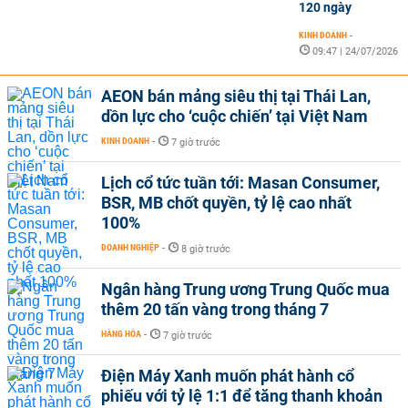
120 ngày
KINH DOANH
-
09:47 | 24/07/2026
AEON bán mảng siêu thị tại Thái Lan,
dồn lực cho ‘cuộc chiến’ tại Việt Nam
KINH DOANH
-
7 giờ trước
Lịch cổ tức tuần tới: Masan Consumer,
BSR, MB chốt quyền, tỷ lệ cao nhất
100%
DOANH NGHIỆP
-
8 giờ trước
Ngân hàng Trung ương Trung Quốc mua
thêm 20 tấn vàng trong tháng 7
HÀNG HÓA
-
7 giờ trước
Điện Máy Xanh muốn phát hành cổ
phiếu với tỷ lệ 1:1 để tăng thanh khoản