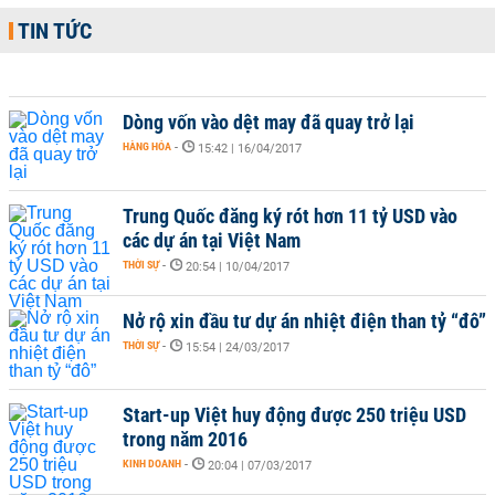
TIN TỨC
Dòng vốn vào dệt may đã quay trở lại
HÀNG HÓA
-
15:42 | 16/04/2017
Trung Quốc đăng ký rót hơn 11 tỷ USD vào
các dự án tại Việt Nam
THỜI SỰ
-
20:54 | 10/04/2017
Nở rộ xin đầu tư dự án nhiệt điện than tỷ “đô”
THỜI SỰ
-
15:54 | 24/03/2017
Start-up Việt huy động được 250 triệu USD
trong năm 2016
KINH DOANH
-
20:04 | 07/03/2017