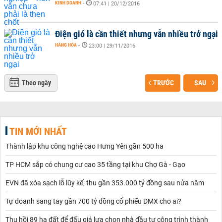
KINH DOANH
-
07:41 | 20/12/2016
Điện gió là cần thiết nhưng vẫn nhiều trở ngại
HÀNG HÓA
-
23:00 | 29/11/2016
Theo ngày
TRƯỚC
SAU
TIN MỚI NHẤT
Thành lập khu công nghệ cao Hưng Yên gần 500 ha
TP HCM sắp có chung cư cao 35 tầng tại khu Chợ Gà - Gạo
EVN đã xóa sạch lỗ lũy kế, thu gần 353.000 tỷ đồng sau nửa năm
Tự doanh sang tay gần 700 tỷ đồng cổ phiếu DMX cho ai?
Thu hồi 89 ha đất để đấu giá lựa chọn nhà đầu tư công trình thành