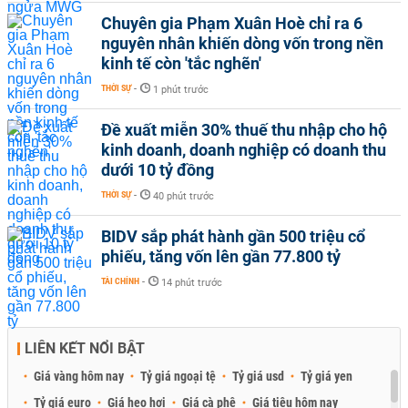
Chuyên gia Phạm Xuân Hoè chỉ ra 6
nguyên nhân khiến dòng vốn trong nền
kinh tế còn 'tắc nghẽn'
THỜI SỰ
-
1 phút trước
Đề xuất miễn 30% thuế thu nhập cho hộ
kinh doanh, doanh nghiệp có doanh thu
dưới 10 tỷ đồng
THỜI SỰ
-
40 phút trước
BIDV sắp phát hành gần 500 triệu cổ
phiếu, tăng vốn lên gần 77.800 tỷ
TÀI CHÍNH
-
14 phút trước
LIÊN KẾT NỔI BẬT
Giá vàng hôm nay
Tỷ giá ngoại tệ
Tỷ giá usd
Tỷ giá yen
Tỷ giá euro
Giá heo hơi
Giá cà phê
Giá tiêu hôm nay