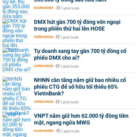
DOANH NGHIỆP
-
1 phút trước
DMX hút gần 700 tỷ đồng vốn ngoại
trong phiên thứ hai lên HOSE
CHỨNG KHOÁN
-
1 phút trước
Tự doanh sang tay gần 700 tỷ đồng cổ
phiếu DMX cho ai?
CHỨNG KHOÁN
-
1 phút trước
NHNN cần tăng nắm giữ bao nhiêu cổ
phiếu CTG để sở hữu tối thiểu 65%
VietinBank?
CHỨNG KHOÁN
-
1 phút trước
VNPT nắm giữ hơn 62.000 tỷ đồng tiền
mặt, ngang ngửa MWG
DOANH NGHIỆP
-
1 phút trước