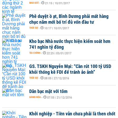
NHÀ ĐẤT
-
21:15 | 10/01/2017
Phê duyệt ồ ạt, Bình Dương phải mất hàng
chục năm mới bố trí đủ vốn đầu tư
THỜI SỰ
-
10:17 | 10/01/2017
Kho bạc Nhà nước thực hiện kiểm soát hơn
741 nghìn tỷ đồng
TÀI CHÍNH
-
22:25 | 03/01/2017
GS. TSKH Nguyễn Mại: “Cần rút 100 tỷ USD
khỏi thống kê FDI để tránh ảo ảnh”
THỜI SỰ
-
08:05 | 27/12/2016
Dân bạc mặt với tôm
HÀNG HÓA
-
07:55 | 21/12/2016
Khởi nghiệp - Tiền vẫn chưa phải là then chốt