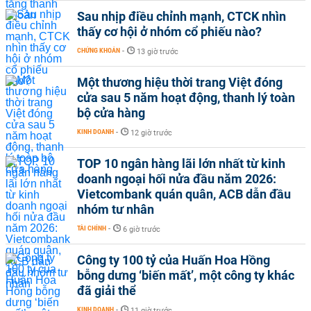
Sau nhịp điều chỉnh mạnh, CTCK nhìn
thấy cơ hội ở nhóm cổ phiếu nào?
CHỨNG KHOÁN
-
13 giờ trước
Một thương hiệu thời trang Việt đóng
cửa sau 5 năm hoạt động, thanh lý toàn
bộ cửa hàng
KINH DOANH
-
12 giờ trước
TOP 10 ngân hàng lãi lớn nhất từ kinh
doanh ngoại hối nửa đầu năm 2026:
Vietcombank quán quân, ACB dẫn đầu
nhóm tư nhân
TÀI CHÍNH
-
6 giờ trước
Công ty 100 tỷ của Huấn Hoa Hồng
bỗng dưng ‘biến mất’, một công ty khác
đã giải thể
KINH DOANH
-
11 giờ trước