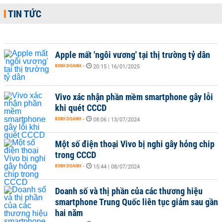
TIN TỨC
Apple mất 'ngôi vương' tại thị trường tỷ dân
KINH DOANH
-
20:15 | 16/01/2025
Vivo xác nhận phần mềm smartphone gây lỗi
khi quét CCCD
KINH DOANH
-
08:06 | 13/07/2024
Một số điện thoại Vivo bị nghi gây hỏng chip
trong CCCD
KINH DOANH
-
15:44 | 08/07/2024
Doanh số và thị phần của các thương hiệu
smartphone Trung Quốc liên tục giảm sau gần
hai năm