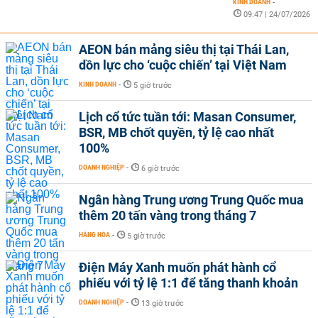
KINH DOANH
-
09:47 | 24/07/2026
AEON bán mảng siêu thị tại Thái Lan,
dồn lực cho ‘cuộc chiến’ tại Việt Nam
KINH DOANH
-
5 giờ trước
Lịch cổ tức tuần tới: Masan Consumer,
BSR, MB chốt quyền, tỷ lệ cao nhất
100%
DOANH NGHIỆP
-
6 giờ trước
Ngân hàng Trung ương Trung Quốc mua
thêm 20 tấn vàng trong tháng 7
HÀNG HÓA
-
5 giờ trước
Điện Máy Xanh muốn phát hành cổ
phiếu với tỷ lệ 1:1 để tăng thanh khoản
DOANH NGHIỆP
-
13 giờ trước