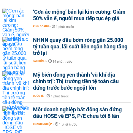
‘Cơn ác mộng’ bán lại kim cương: Giảm
50% vẫn ế, người mua tiếp tục ép giá
KINH DOANH
-
1 phút trước
NHNN quay đầu bơm ròng gần 25.000
tỷ tuần qua, lãi suất liên ngân hàng tăng
trở lại
TÀI CHÍNH
-
14 phút trước
Mỹ biến đồng yen thành 'vũ khí địa
chính trị': Thị trường tiền tệ toàn cầu
đứng trước bước ngoặt lớn
QUỐC TẾ
-
1 phút trước
Một doanh nghiệp bất động sản đứng
đầu HOSE về EPS, P/E chưa tới 8 lần
DOANH NGHIỆP
-
1 phút trước