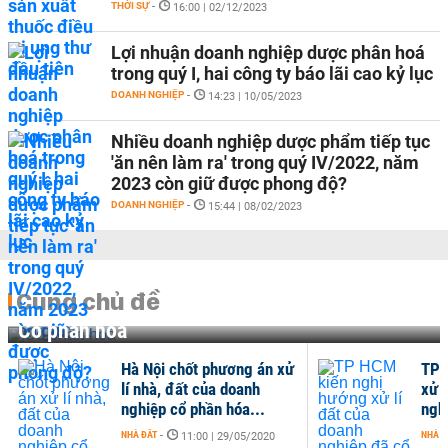
THỜI SỰ
-
16:00 | 02/12/2023
Lợi nhuận doanh nghiệp dược phân hoá
trong quý I, hai công ty báo lãi cao kỷ lục
DOANH NGHIỆP
-
14:23 | 10/05/2023
Nhiều doanh nghiệp dược phẩm tiếp tục
'ăn nên làm ra' trong quý IV/2022, năm
2023 còn giữ được phong độ?
DOANH NGHIỆP
-
15:44 | 08/02/2023
Cùng chủ đề
Cổ phần hoá
Hà Nội chốt phương án xử
TP 
lí nhà, đất của doanh
xử l
nghiệp cổ phần hóa...
ngh
NHÀ ĐẤT
-
NHÀ Đ
11:00 | 29/05/2020