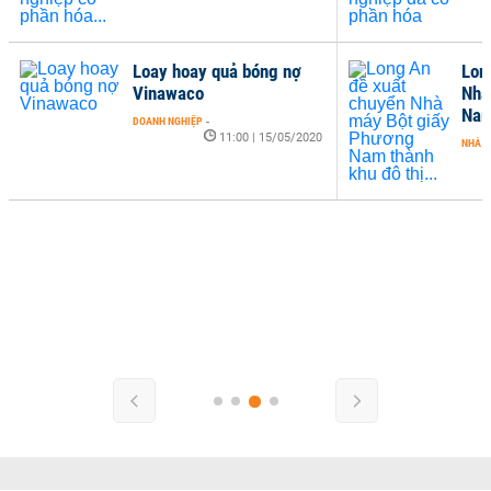
Loay hoay quả bóng nợ
Lon
Vinawaco
Nhà
Nam
DOANH NGHIỆP
-
11:00 | 15/05/2020
NHÀ Đ