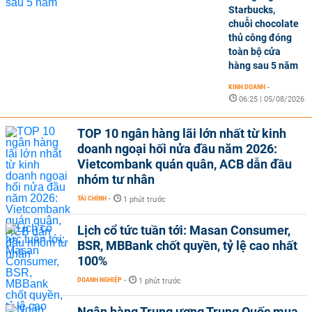
Starbucks,
chuỗi chocolate
thủ công đóng
toàn bộ cửa
hàng sau 5 năm
KINH DOANH
-
06:25 | 05/08/2026
TOP 10 ngân hàng lãi lớn nhất từ kinh
doanh ngoại hối nửa đầu năm 2026:
Vietcombank quán quân, ACB dẫn đầu
nhóm tư nhân
TÀI CHÍNH
-
1 phút trước
Lịch cổ tức tuần tới: Masan Consumer,
BSR, MBBank chốt quyền, tỷ lệ cao nhất
100%
DOANH NGHIỆP
-
1 phút trước
Ngân hàng Trung ương Trung Quốc mua