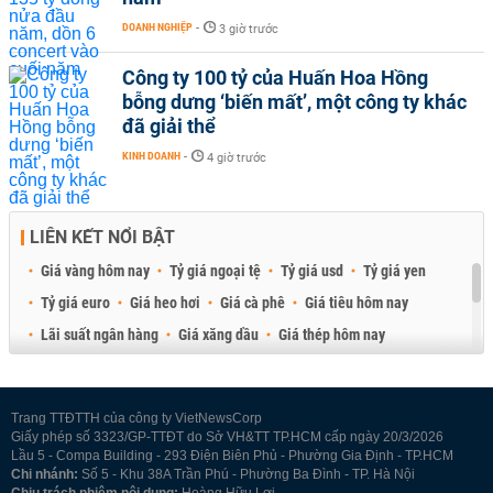
DOANH NGHIỆP
-
3 giờ trước
Công ty 100 tỷ của Huấn Hoa Hồng
bỗng dưng ‘biến mất’, một công ty khác
đã giải thể
KINH DOANH
-
4 giờ trước
LIÊN KẾT NỔI BẬT
Giá vàng hôm nay
Tỷ giá ngoại tệ
Tỷ giá usd
Tỷ giá yen
Tỷ giá euro
Giá heo hơi
Giá cà phê
Giá tiêu hôm nay
Lãi suất ngân hàng
Giá xăng dầu
Giá thép hôm nay
Giá sầu riêng
Giá thịt heo
Giá gạo
Giá cao su
Best Retail Brokers
Diễn đàn đầu tư Việt Nam 2026
Trang TTĐTTH của công ty VietNewsCorp
Giấy phép số 3323/GP-TTĐT do Sở VH&TT TP.HCM cấp ngày 20/3/2026
Lầu 5 - Compa Building - 293 Điện Biên Phủ - Phường Gia Định - TP.HCM
Chi nhánh:
Số 5 - Khu 38A Trần Phú - Phường Ba Đình - TP. Hà Nội
Chịu trách nhiệm nội dung:
Hoàng Hữu Lợi