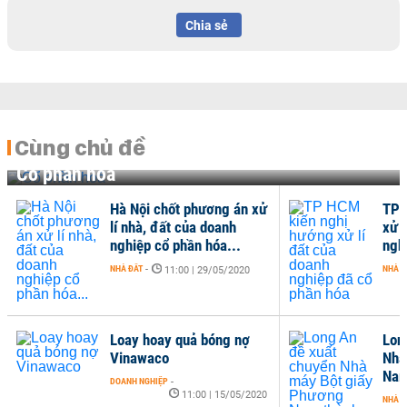
Chia sẻ
Cùng chủ đề
Cổ phần hoá
Hà Nội chốt phương án xử
TP 
lí nhà, đất của doanh
xử l
nghiệp cổ phần hóa...
ngh
NHÀ ĐẤT
-
NHÀ Đ
11:00 | 29/05/2020
Loay hoay quả bóng nợ
Lon
Vinawaco
Nhà
Nam
DOANH NGHIỆP
-
11:00 | 15/05/2020
NHÀ Đ