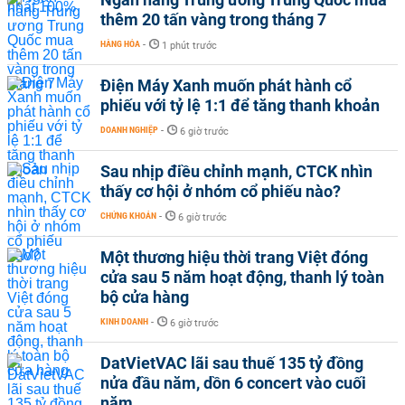
thêm 20 tấn vàng trong tháng 7
HÀNG HÓA
-
1 phút trước
Điện Máy Xanh muốn phát hành cổ
phiếu với tỷ lệ 1:1 để tăng thanh khoản
DOANH NGHIỆP
-
6 giờ trước
Sau nhịp điều chỉnh mạnh, CTCK nhìn
thấy cơ hội ở nhóm cổ phiếu nào?
CHỨNG KHOÁN
-
6 giờ trước
Một thương hiệu thời trang Việt đóng
cửa sau 5 năm hoạt động, thanh lý toàn
bộ cửa hàng
KINH DOANH
-
6 giờ trước
DatVietVAC lãi sau thuế 135 tỷ đồng
nửa đầu năm, dồn 6 concert vào cuối
năm