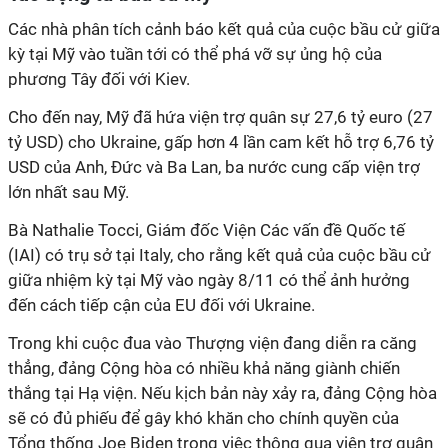
Các nhà phân tích cảnh báo kết quả của cuộc bầu cử giữa
kỳ tại Mỹ vào tuần tới có thể phá vỡ sự ủng hộ của
phương Tây đối với Kiev.
Cho đến nay, Mỹ đã hứa viện trợ quân sự 27,6 tỷ euro (27
tỷ USD) cho Ukraine, gấp hơn 4 lần cam kết hỗ trợ 6,76 tỷ
USD của Anh, Đức và Ba Lan, ba nước cung cấp viện trợ
lớn nhất sau Mỹ.
Bà Nathalie Tocci, Giám đốc Viện Các vấn đề Quốc tế
(IAI) có trụ sở tại Italy, cho rằng kết quả của cuộc bầu cử
giữa nhiệm kỳ tại Mỹ vào ngày 8/11 có thể ảnh hưởng
đến cách tiếp cận của EU đối với Ukraine.
Trong khi cuộc đua vào Thượng viện đang diễn ra căng
thẳng, đảng Cộng hòa có nhiều khả năng giành chiến
thắng tại Hạ viện. Nếu kịch bản này xảy ra, đảng Cộng hòa
sẽ có đủ phiếu để gây khó khăn cho chính quyền của
Tổng thống Joe Biden trong việc thông qua viện trợ quân