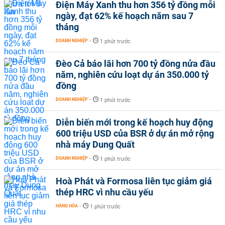
Điện Máy Xanh thu hơn 356 tỷ đồng mỗi
ngày, đạt 62% kế hoạch năm sau 7
tháng
DOANH NGHIỆP
-
1 phút trước
Đèo Cả báo lãi hơn 700 tỷ đồng nửa đầu
năm, nghiên cứu loạt dự án 350.000 tỷ
đồng
DOANH NGHIỆP
-
1 phút trước
Diễn biến mới trong kế hoạch huy động
600 triệu USD của BSR ở dự án mở rộng
nhà máy Dung Quất
DOANH NGHIỆP
-
1 phút trước
Hoà Phát và Formosa liên tục giảm giá
thép HRC vì nhu cầu yếu
HÀNG HÓA
-
1 phút trước