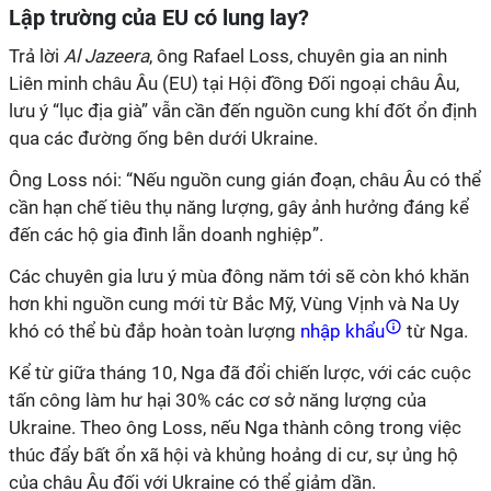
Lập trường của EU có lung lay?
Trả lời
Al Jazeera
, ông Rafael Loss, chuyên gia an ninh
Liên minh châu Âu (EU) tại Hội đồng Đối ngoại châu Âu,
lưu ý “lục địa già” vẫn cần đến nguồn cung khí đốt ổn định
qua các đường ống bên dưới Ukraine.
Ông Loss nói: “Nếu nguồn cung gián đoạn, châu Âu có thể
cần hạn chế tiêu thụ năng lượng, gây ảnh hưởng đáng kể
đến các hộ gia đình lẫn doanh nghiệp”.
Các chuyên gia lưu ý mùa đông năm tới ​​sẽ còn khó khăn
hơn khi nguồn cung mới từ Bắc Mỹ, Vùng Vịnh và Na Uy
khó có thể bù đắp hoàn toàn lượng
nhập khẩu
từ Nga.
Kể từ giữa tháng 10, Nga đã đổi chiến lược, với các cuộc
tấn công làm hư hại 30% các cơ sở năng lượng của
Ukraine. Theo ông Loss, nếu Nga thành công trong việc
thúc đẩy bất ổn xã hội và khủng hoảng di cư, sự ủng hộ
của châu Âu đối với Ukraine có thể giảm dần.