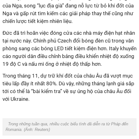
của Nga, song “lục địa già” đang nỗ lực từ bỏ khí đốt của
Nga và gấp rút tìm kiếm các giải pháp thay thế cũng như
chiến lược tiết kiệm nhiên liệu.
Đức đã trì hoãn việc đóng cửa các nhà máy điện hạt nhân
tại nước này. Chính phủ Czech đổi bóng đèn cũ trong văn
phòng sang các bóng LED tiết kiệm điện hơn. Italy khuyến
cáo người dân điều chỉnh bảng điều khiển nhiệt độ xuống
19 độ C và nấu mì ống ở nhiệt độ thấp hơn.
Trong tháng 11, dự trữ khí đốt của châu Âu đã vượt mục
tiêu lấp đầy ít nhất 80%. Dù vậy, những tháng lạnh giá sắp
tới có thể là “bài kiểm tra” về sự ủng hộ của châu Âu đối
với Ukraine.
Trong những tuần qua, nhiều cuộc biểu tình đã diễn ra từ Pháp đến
Romania. (Ảnh:
Reuters
)