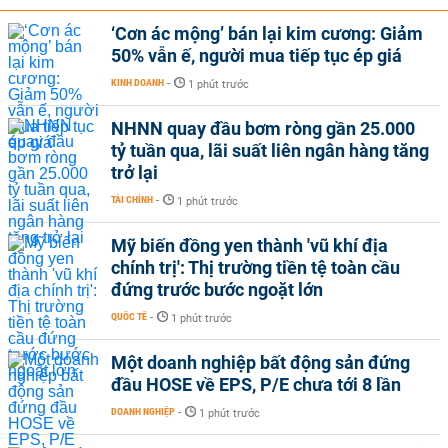
‘Cơn ác mộng’ bán lại kim cương: Giảm
50% vẫn ế, người mua tiếp tục ép giá
KINH DOANH
-
1 phút trước
NHNN quay đầu bơm ròng gần 25.000
tỷ tuần qua, lãi suất liên ngân hàng tăng
trở lại
TÀI CHÍNH
-
1 phút trước
Mỹ biến đồng yen thành 'vũ khí địa
chính trị': Thị trường tiền tệ toàn cầu
đứng trước bước ngoặt lớn
QUỐC TẾ
-
1 phút trước
Một doanh nghiệp bất động sản đứng
đầu HOSE về EPS, P/E chưa tới 8 lần
DOANH NGHIỆP
-
1 phút trước