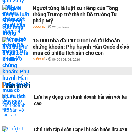
Người từng là luật sư riêng của Tổng
thống Trump trở thành Bộ trưởng Tư
pháp Mỹ
QUỐC TẾ
-
22 giờ trước
15.000 nhà đầu tư 0 tuổi có tài khoản
chứng khoán: Phụ huynh Hàn Quốc đổ xô
mua cổ phiếu tích sản cho con
QUỐC TẾ
-
09:00 | 08/08/2026
Tin mới
Lừa huy động vốn kinh doanh hải sản với lãi
cao
Chủ tịch tập đoàn Capel bị cáo buộc lừa 420