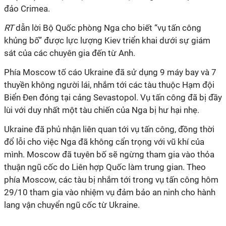
đảo Crimea.
RT
dẫn lời Bộ Quốc phòng Nga cho biết “vụ tấn công
khủng bố” được lực lượng Kiev triển khai dưới sự giám
sát của các chuyên gia đến từ Anh.
Phía Moscow tố cáo Ukraine đã sử dụng 9 máy bay và 7
thuyền không người lái, nhắm tới các tàu thuộc Hạm đội
Biển Đen đóng tại cảng Sevastopol. Vụ tấn công đã bị đầy
lùi với duy nhất một tàu chiến của Nga bị hư hại nhẹ.
Ukraine đã phủ nhận liên quan tới vụ tấn công, đồng thời
đổ lỗi cho việc Nga đã không cẩn trọng với vũ khí của
mình. Moscow đã tuyên bố sẽ ngừng tham gia vào thỏa
thuận ngũ cốc do Liên hợp Quốc làm trung gian. Theo
phía Moscow, các tàu bị nhắm tới trong vụ tấn công hôm
29/10 tham gia vào nhiệm vụ đảm bảo an ninh cho hành
lang vận chuyển ngũ cốc từ Ukraine.