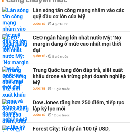
Làn sóng tấn công mạng nhằm vào các
quỹ đầu cơ lớn của Mỹ
QUỐC TẾ
-
4 giờ trước
CEO ngân hàng lớn nhất nước Mỹ: ‘Nợ
margin đang ở mức cao nhất mọi thời
đại’
QUỐC TẾ
-
8 giờ trước
Trung Quốc tung đòn đáp trả, siết xuất
khẩu drone và trừng phạt doanh nghiệp
Mỹ
QUỐC TẾ
-
11 giờ trước
Dow Jones tăng hơn 250 điểm, tiếp tục
lập kỷ lục mới
QUỐC TẾ
-
12 giờ trước
Forest City: Từ dự án 100 tỷ USD,