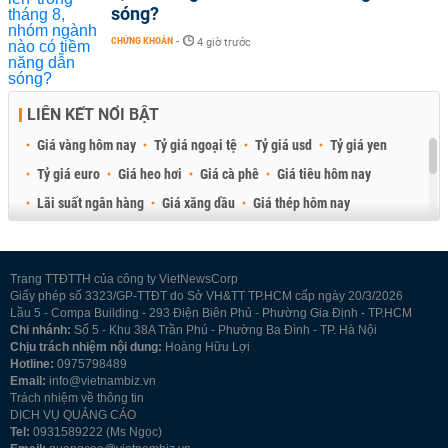
sóng?
CHỨNG KHOÁN
-
4 giờ trước
LIÊN KẾT NỔI BẬT
Giá vàng hôm nay
Tỷ giá ngoại tệ
Tỷ giá usd
Tỷ giá yen
Tỷ giá euro
Giá heo hơi
Giá cà phê
Giá tiêu hôm nay
Lãi suất ngân hàng
Giá xăng dầu
Giá thép hôm nay
Giá sầu riêng
Giá thịt heo
Giá gạo
Giá cao su
Best Retail Brokers
Diễn đàn đầu tư Việt Nam 2026
Trang TTĐTTH của công ty VietNewsCorp
Giấy phép số 3323/GP-TTĐT do Sở VH&TT TP.HCM cấp ngày 20/3/2026
Lầu 5 - Compa Building - 293 Điện Biên Phủ - Phường Gia Định - TP.HCM
Chi nhánh:
Số 5 - Khu 38A Trần Phú - Phường Ba Đình - TP. Hà Nội
Chịu trách nhiệm nội dung:
Hoàng Hữu Lợi
Hotline:
0975798489
Email:
info@vietnambiz.vn
Trách nhiệm về thông tin
DỊCH VỤ QUẢNG CÁO
Tel:
0931589222 (Ms Ngọc)