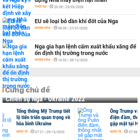
THỜI SỰ
-
20:28 | 23/03/2026
EU sẽ loại bỏ dần khí đốt của Nga
HÀNG HÓA
-
06:00 | 27/01/2026
Nga gia hạn lệnh cấm xuất khẩu xăng để
ổn định thị trường trong nước
HÀNG HÓA
-
16:52 | 28/12/2025
Cùng chủ đề
Chiến sự Nga - Ukraine 2022
hống Mỹ Trump tiết
Ông Trump và ông Putin
 triển quan trọng về
điện đàm, thống nhất sẽ
nh Ukraine
gặp mặt tại Hungary
QUỐC TẾ
-
07:21 | 29/12/2025
07:58 | 17/10/2025