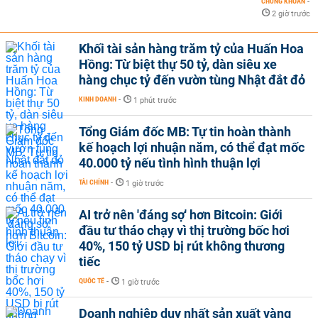
CHỨNG KHOÁN
-
2 giờ trước
Khối tài sản hàng trăm tỷ của Huấn Hoa
Hồng: Từ biệt thự 50 tỷ, dàn siêu xe
hàng chục tỷ đến vườn tùng Nhật đắt đỏ
KINH DOANH
-
1 phút trước
Tổng Giám đốc MB: Tự tin hoàn thành
kế hoạch lợi nhuận năm, có thể đạt mốc
40.000 tỷ nếu tình hình thuận lợi
TÀI CHÍNH
-
1 giờ trước
AI trở nên 'đáng sợ' hơn Bitcoin: Giới
đầu tư tháo chạy vì thị trường bốc hơi
40%, 150 tỷ USD bị rút không thương
tiếc
QUỐC TẾ
-
1 giờ trước
Doanh nghiệp duy nhất sản xuất vàng