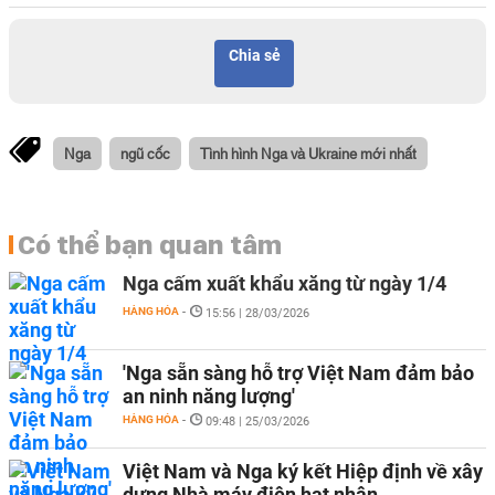
Chia sẻ
Nga
ngũ cốc
Tình hình Nga và Ukraine mới nhất
Có thể bạn quan tâm
Nga cấm xuất khẩu xăng từ ngày 1/4
HÀNG HÓA
-
15:56 | 28/03/2026
'Nga sẵn sàng hỗ trợ Việt Nam đảm bảo
an ninh năng lượng'
HÀNG HÓA
-
09:48 | 25/03/2026
Việt Nam và Nga ký kết Hiệp định về xây
dựng Nhà máy điện hạt nhân