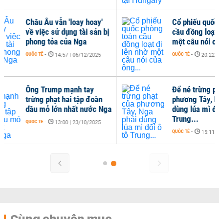
u vẫn 'loay hoay'
Cổ phiếu quốc phòng toàn
c sử dụng tài sản bị
cầu đồng loạt đi lên nhờ
tỏa của Nga
một câu nói của ông...
QUỐC TẾ
-
14:57 | 06/12/2025
20:22 | 24/09/2025
rump mạnh tay
Để né trừng phạt của
phạt hai tập đoàn
phương Tây, Nga phải
 lớn nhất nước Nga
dùng lúa mì đổi ô tô
Trung...
13:00 | 23/10/2025
QUỐC TẾ
-
15:11 | 21/09/2025
Cùng chuyên mục