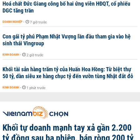
Hoá chất Đức Giang công bố hai ứng viên HĐQT, cổ phiếu
DGC tăng trần
DOANH NGHIỆP
-
7 giờ trước
Con gái tỷ phú Phạm Nhật Vượng lần đầu tham gia vào hệ
sinh thái Vingroup
KINH DOANH
-
2 giờ trước
Khối tài sản hàng trăm tỷ của Huấn Hoa Hồng: Từ biệt thự
50 tỷ, dàn siêu xe hàng chục tỷ đến vườn tùng Nhật đắt đỏ
KINH DOANH
-
1 phút trước
Khối tự doanh mạnh tay xả gần 2.200
tỷ đồng sau ba phiên, bán ròng 200 tỷ