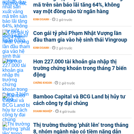
mã trên sàn báo lãi tăng 64%, không
vay một đồng nào từ ngân hàng
KINH DOANH
-
2 giờ trước
Con gái tỷ phú Phạm Nhật Vượng lần
đầu tham gia vào hệ sinh thái Vingroup
KINH DOANH
-
2 giờ trước
Hơn 227.000 tài khoản gia nhập thị
trường chứng khoán trong tháng 7 biến
động
CHỨNG KHOÁN
-
2 giờ trước
Bamboo Capital và BCG Land bị hủy tư
cách công ty đại chúng
DOANH NGHIỆP
-
4 giờ trước
Thị trường thường ‘phất lên’ trong tháng
8, nhóm ngành nào có tiềm năng dẫn