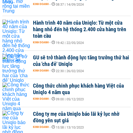
KINH DOANH
-
08:37 | 14/09/2024
Hành trình 40 năm của Uniqlo: Từ một cửa
hàng nhỏ đến hệ thống 2.400 cửa hàng trên
toàn cầu
KINH DOANH
-
19:42 | 22/05/2024
GU sẽ trở thành động lực tăng trưởng thứ hai
của 'cha đẻ' Uniqlo
KINH DOANH
-
22:30 | 26/02/2024
Công thức chinh phục khách hàng Việt của
Uniqlo 4 năm qua
KINH DOANH
-
09:00 | 05/12/2023
Công ty mẹ của Uniqlo báo lãi kỷ lục nhờ
đồng yên sụt giá
KINH DOANH
-
15:58 | 13/10/2023