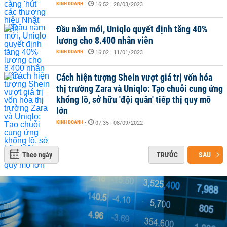
KINH DOANH
-
16:52 | 28/03/2023
Đầu năm mới, Uniqlo quyết định tăng 40%
lương cho 8.400 nhân viên
KINH DOANH
-
16:02 | 11/01/2023
Cách hiện tượng Shein vượt giá trị vốn hóa
thị trường Zara và Uniqlo: Tạo chuỗi cung ứng
khổng lồ, sở hữu 'đội quân' tiếp thị quy mô
lớn
KINH DOANH
-
07:35 | 08/09/2022
Theo ngày
TRƯỚC
SAU