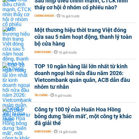
Sau nhịp điều chỉnh mạnh, CTCK nhìn
thấy cơ hội ở nhóm cổ phiếu nào?
CHỨNG KHOÁN
-
16 giờ trước
Một thương hiệu thời trang Việt đóng
cửa sau 5 năm hoạt động, thanh lý toàn
bộ cửa hàng
KINH DOANH
-
16 giờ trước
TOP 10 ngân hàng lãi lớn nhất từ kinh
doanh ngoại hối nửa đầu năm 2026:
Vietcombank quán quân, ACB dẫn đầu
nhóm tư nhân
TÀI CHÍNH
-
9 giờ trước
Công ty 100 tỷ của Huấn Hoa Hồng
bỗng dưng ‘biến mất’, một công ty khác
đã giải thể
KINH DOANH
-
14 giờ trước