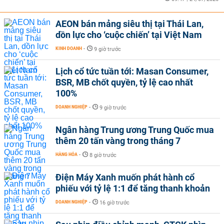
AEON bán mảng siêu thị tại Thái Lan,
dồn lực cho ‘cuộc chiến’ tại Việt Nam
KINH DOANH
-
9 giờ trước
Lịch cổ tức tuần tới: Masan Consumer,
BSR, MB chốt quyền, tỷ lệ cao nhất
100%
DOANH NGHIỆP
-
9 giờ trước
Ngân hàng Trung ương Trung Quốc mua
thêm 20 tấn vàng trong tháng 7
HÀNG HÓA
-
8 giờ trước
Điện Máy Xanh muốn phát hành cổ
phiếu với tỷ lệ 1:1 để tăng thanh khoản
DOANH NGHIỆP
-
16 giờ trước