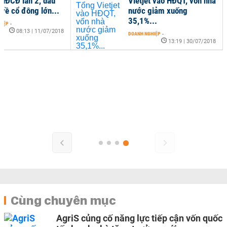
HĐCĐ lần 2, dấu
Vietjet vào HĐQT, vốn nhà
 về cổ đông lớn...
nước giảm xuống
35,1%...
HIỆP
-
08:13 | 11/07/2018
DOANH NGHIỆP
-
13:19 | 30/07/2018
Cùng chuyên mục
AgriS củng cố năng lực tiếp cận vốn quốc