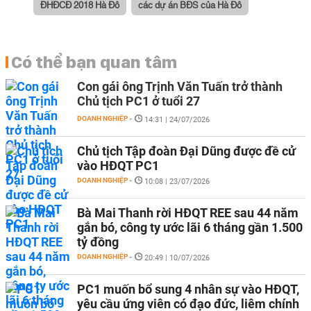
ĐHĐCĐ 2018 Hà Đô
các dự án BĐS của Hà Đô
Có thể bạn quan tâm
Con gái ông Trịnh Văn Tuấn trở thành
Chủ tịch PC1 ở tuổi 27
DOANH NGHIỆP
-
14:31 | 24/07/2026
Chủ tịch Tập đoàn Đại Dũng được đề cử
vào HĐQT PC1
DOANH NGHIỆP
-
10:08 | 23/07/2026
Bà Mai Thanh rời HĐQT REE sau 44 năm
gắn bó, công ty ước lãi 6 tháng gần 1.500
tỷ đồng
DOANH NGHIỆP
-
20:49 | 10/07/2026
PC1 muốn bổ sung 4 nhân sự vào HĐQT,
yêu cầu ứng viên có đạo đức, liêm chính