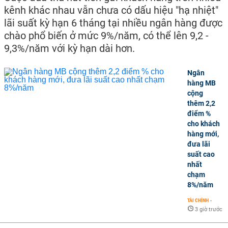
kênh khác nhau vẫn chưa có dấu hiệu "hạ nhiệt"
lãi suất kỳ hạn 6 tháng tại nhiều ngân hàng được
chào phổ biến ở mức 9%/năm, có thể lên 9,2 -
9,3%/năm với kỳ hạn dài hơn.
Ngân
hàng MB
cộng
thêm 2,2
điểm %
cho khách
hàng mới,
đưa lãi
suất cao
nhất
chạm
8%/năm
TÀI CHÍNH
-
3 giờ trước