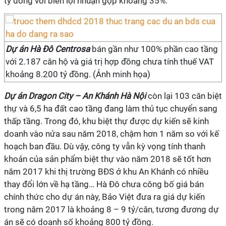
tỷ đồng với biên lợi nhuận gộp khoảng 35%.
Dự án Hà Đô Centrosa
bán gần như 100% phần cao tầng
với 2.187 căn hộ và giá trị hợp đồng chưa tính thuế VAT
khoảng 8.200 tỷ đồng. (Ảnh minh họa)
Dự án Dragon City – An Khánh Hà Nội
còn lại 103 căn biệt
thự và 6,5 ha đất cao tầng đang làm thủ tục chuyển sang
thấp tầng. Trong đó, khu biệt thự được dự kiến sẽ kinh
doanh vào nửa sau năm 2018, chậm hơn 1 năm so với kế
hoạch ban đầu. Dù vậy, công ty vẫn kỳ vọng tính thanh
khoản của sản phẩm biệt thự vào năm 2018 sẽ tốt hơn
năm 2017 khi thị trường BĐS ở khu An Khánh có nhiều
thay đổi lớn về hạ tầng… Hà Đô chưa công bố giá bán
chính thức cho dự án này, Bảo Việt đưa ra giá dự kiến
trong năm 2017 là khoảng 8 – 9 tỷ/căn, tương đương dự
án sẽ có doanh số khoảng 800 tỷ đồng.