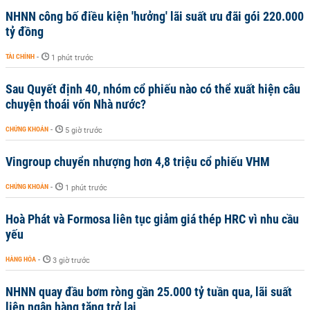
NHNN công bố điều kiện 'hưởng' lãi suất ưu đãi gói 220.000
tỷ đồng
TÀI CHÍNH
-
1 phút trước
Sau Quyết định 40, nhóm cổ phiếu nào có thể xuất hiện câu
chuyện thoái vốn Nhà nước?
CHỨNG KHOÁN
-
5 giờ trước
Vingroup chuyển nhượng hơn 4,8 triệu cổ phiếu VHM
CHỨNG KHOÁN
-
1 phút trước
Hoà Phát và Formosa liên tục giảm giá thép HRC vì nhu cầu
yếu
HÀNG HÓA
-
3 giờ trước
NHNN quay đầu bơm ròng gần 25.000 tỷ tuần qua, lãi suất
liên ngân hàng tăng trở lại