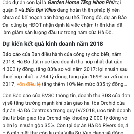
Các dự án còn lại là
Garden Home Tăng Nhơn Phú
tại
quận 9 và
Bảo Đại Villas
đang hoàn thiện pháp lý nên
chưa có kế hoạch bán hàng cụ thể. Trong đó, dự án Bảo
Đại cũng bị HĐQT nhận định là việc chậm triển khai đã
làm giảm sản lượng đầu tư trong năm của Hà Đô.
Dự kiến kết quả kinh doanh năm 2018
Báo cáo của Ban điều hành của công ty cho biết, năm
2018, Hà Đô đặt mục tiêu doanh thu hợp nhất đạt gần
4.302 tỷ đồng, tăng 83% so với năm 2017; lợi nhuận sau
thuế hợp nhất là 734 tỷ đồng, tăng gần 169% so với năm
2017;
vốn điều lệ
tăng thêm 10% lên mức 835 tỷ đồng…
Còn Báo cáo của BVSC thông tin, doanh thu BĐS của đơn
vị sẽ tăng trưởng mạnh khi bàn giao hai tòa Orchid của
dự án Hà Đô Centrosa trong quý IV/2018, ước tính doanh
thu từ bàn giao tòa Orchid này khoảng 2.000 tỷ đồng với
biên lợi nhuận gộp 35%. Còn tại dự án Hà Đô Riverside, 4
– 6 căn biệt thự còn lại của Villa Sư Vạn Hạnh sẽ đóng