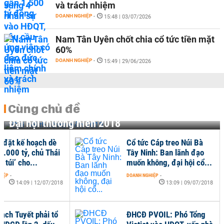
và trách nhiệm
DOANH NGHIỆP
-
15:48 | 03/07/2026
Nam Tân Uyên chốt chia cổ tức tiền mặt
60%
DOANH NGHIỆP
-
15:49 | 29/06/2026
Cùng chủ đề
Đại hội thường niên 2018
 đặt kế hoạch dè
Cổ tức Cáp treo Núi Bà
 4.000 tỷ, chủ Thái
Tây Ninh: Ban lãnh đạo
ữ túi’ cho...
muốn không, đại hội cổ...
HIỆP
-
DOANH NGHIỆP
-
14:09 | 12/07/2018
13:09 | 09/07/2018
ạch Tuyết phải tổ
ĐHCĐ PVOIL: Phó Tổng