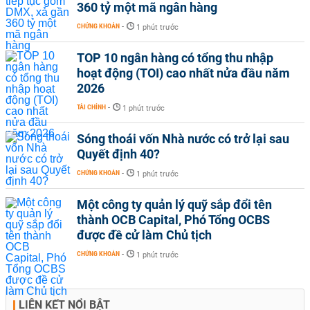
360 tỷ một mã ngân hàng
CHỨNG KHOÁN
-
1 phút trước
TOP 10 ngân hàng có tổng thu nhập
hoạt động (TOI) cao nhất nửa đầu năm
2026
TÀI CHÍNH
-
1 phút trước
Sóng thoái vốn Nhà nước có trở lại sau
Quyết định 40?
CHỨNG KHOÁN
-
1 phút trước
Một công ty quản lý quỹ sắp đổi tên
thành OCB Capital, Phó Tổng OCBS
được đề cử làm Chủ tịch
CHỨNG KHOÁN
-
1 phút trước
LIÊN KẾT NỔI BẬT