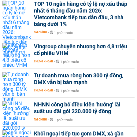
TOP 10 ngân hàng có tỷ lệ nợ xấu thấp
nhất 6 tháng đầu năm 2026:
Vietcombank tiếp tục dẫn đầu, 3 nhà
băng dưới 1%
TÀI CHÍNH
-
1 phút trước
Vingroup chuyển nhượng hơn 4,8 triệu
cổ phiếu VHM
CHỨNG KHOÁN
-
1 phút trước
Tự doanh mua ròng hơn 300 tỷ đồng,
DMX vẫn bị bán mạnh
CHỨNG KHOÁN
-
1 phút trước
NHNN công bố điều kiện 'hưởng' lãi
suất ưu đãi gói 220.000 tỷ đồng
TÀI CHÍNH
-
1 phút trước
Khối ngoại tiếp tục gom DMX, xả gần