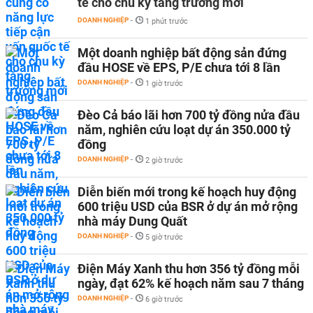
tế cho chu kỳ tăng trưởng mới
DOANH NGHIỆP
-
1 phút trước
Một doanh nghiệp bất động sản đứng
đầu HOSE về EPS, P/E chưa tới 8 lần
DOANH NGHIỆP
-
1 giờ trước
Đèo Cả báo lãi hơn 700 tỷ đồng nửa đầu
năm, nghiên cứu loạt dự án 350.000 tỷ
đồng
DOANH NGHIỆP
-
2 giờ trước
Diễn biến mới trong kế hoạch huy động
600 triệu USD của BSR ở dự án mở rộng
nhà máy Dung Quất
DOANH NGHIỆP
-
5 giờ trước
Điện Máy Xanh thu hơn 356 tỷ đồng mỗi
ngày, đạt 62% kế hoạch năm sau 7 tháng
DOANH NGHIỆP
-
6 giờ trước