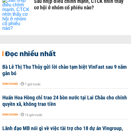
Sau nhịp điều chỉnh mạnh, CTCK nhìn thấy
cơ hội ở nhóm cổ phiếu nào?
Đọc nhiều nhất
Bà Lê Thị Thu Thủy gửi lời chào tạm biệt VinFast sau 9 năm
gắn bó
KINH DOANH
-
7 giờ trước
Huấn Hoa Hồng chỉ trao 24 bồn nước tại Lai Châu cho chính
quyền xã, không trao tiền
KINH DOANH
-
13 giờ trước
Lãnh đạo MB nói gì về việc tài trợ cho 18 dự án Vingroup,