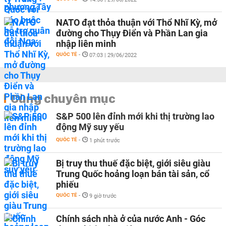
NATO đạt thỏa thuận với Thổ Nhĩ Kỳ, mở
đường cho Thụy Điển và Phần Lan gia
nhập liên minh
QUỐC TẾ
-
07:03 | 29/06/2022
Cùng chuyên mục
S&P 500 lên đỉnh mới khi thị trường lao
động Mỹ suy yếu
QUỐC TẾ
-
1 phút trước
Bị truy thu thuế đặc biệt, giới siêu giàu
Trung Quốc hoảng loạn bán tài sản, cổ
phiếu
QUỐC TẾ
-
9 giờ trước
Chính sách nhà ở của nước Anh - Góc