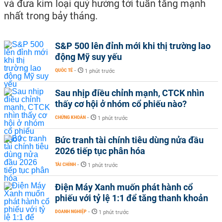
và đưa kim loại quý hướng tới tuần tăng mạnh
nhất trong bảy tháng.
S&P 500 lên đỉnh mới khi thị trường lao
động Mỹ suy yếu
QUỐC TẾ
-
1 phút trước
Sau nhịp điều chỉnh mạnh, CTCK nhìn
thấy cơ hội ở nhóm cổ phiếu nào?
CHỨNG KHOÁN
-
1 phút trước
Bức tranh tài chính tiêu dùng nửa đầu
2026 tiếp tục phân hóa
TÀI CHÍNH
-
1 phút trước
Điện Máy Xanh muốn phát hành cổ
phiếu với tỷ lệ 1:1 để tăng thanh khoản
DOANH NGHIỆP
-
1 phút trước