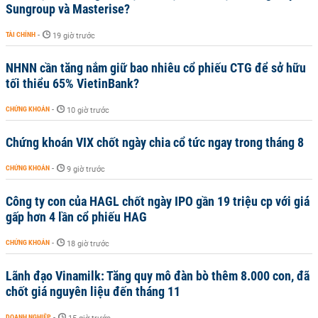
Sungroup và Masterise?
TÀI CHÍNH
-
19 giờ trước
NHNN cần tăng nắm giữ bao nhiêu cổ phiếu CTG để sở hữu
tối thiểu 65% VietinBank?
CHỨNG KHOÁN
-
10 giờ trước
Chứng khoán VIX chốt ngày chia cổ tức ngay trong tháng 8
CHỨNG KHOÁN
-
9 giờ trước
Công ty con của HAGL chốt ngày IPO gần 19 triệu cp với giá
gấp hơn 4 lần cổ phiếu HAG
CHỨNG KHOÁN
-
18 giờ trước
Lãnh đạo Vinamilk: Tăng quy mô đàn bò thêm 8.000 con, đã
chốt giá nguyên liệu đến tháng 11
DOANH NGHIỆP
-