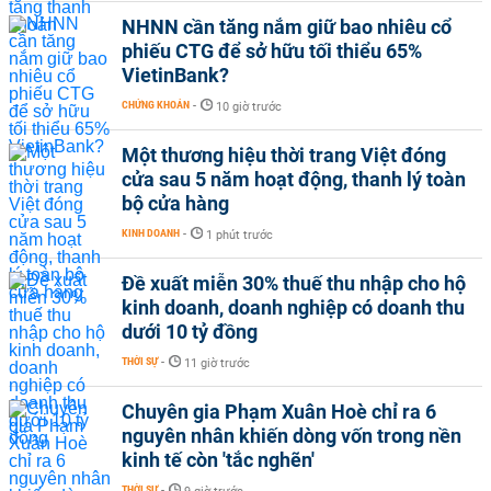
NHNN cần tăng nắm giữ bao nhiêu cổ
phiếu CTG để sở hữu tối thiểu 65%
VietinBank?
CHỨNG KHOÁN
-
10 giờ trước
Một thương hiệu thời trang Việt đóng
cửa sau 5 năm hoạt động, thanh lý toàn
bộ cửa hàng
KINH DOANH
-
1 phút trước
Đề xuất miễn 30% thuế thu nhập cho hộ
kinh doanh, doanh nghiệp có doanh thu
dưới 10 tỷ đồng
THỜI SỰ
-
11 giờ trước
Chuyên gia Phạm Xuân Hoè chỉ ra 6
nguyên nhân khiến dòng vốn trong nền
kinh tế còn 'tắc nghẽn'
THỜI SỰ
-