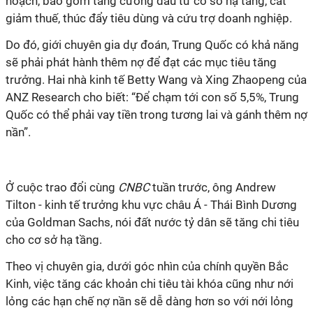
hoạch, bao gồm tăng cường đầu tư cơ sở hạ tầng, cắt
giảm thuế, thúc đẩy tiêu dùng và cứu trợ doanh nghiệp.
Do đó, giới chuyên gia dự đoán, Trung Quốc có khả năng
sẽ phải phát hành thêm nợ để đạt các mục tiêu tăng
trưởng. Hai nhà kinh tế Betty Wang và Xing Zhaopeng của
ANZ Research cho biết: “Để chạm tới con số 5,5%, Trung
Quốc có thể phải vay tiền trong tương lai và gánh thêm nợ
nần”.
Ở cuộc trao đổi cùng
CNBC
tuần trước, ông Andrew
Tilton - kinh tế trưởng khu vực châu Á - Thái Bình Dương
của Goldman Sachs, nói đất nước tỷ dân sẽ tăng chi tiêu
cho cơ sở hạ tầng.
Theo vị chuyên gia, dưới góc nhìn của chính quyền Bắc
Kinh, việc tăng các khoản chi tiêu tài khóa cũng như nới
lỏng các hạn chế nợ nần sẽ dễ dàng hơn so với nới lỏng