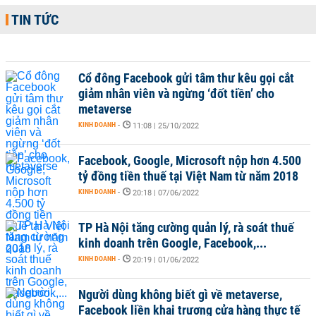
TIN TỨC
Cổ đông Facebook gửi tâm thư kêu gọi cắt
giảm nhân viên và ngừng ‘đốt tiền’ cho
metaverse
KINH DOANH
-
11:08 | 25/10/2022
Facebook, Google, Microsoft nộp hơn 4.500
tỷ đồng tiền thuế tại Việt Nam từ năm 2018
KINH DOANH
-
20:18 | 07/06/2022
TP Hà Nội tăng cường quản lý, rà soát thuế
kinh doanh trên Google, Facebook,...
KINH DOANH
-
20:19 | 01/06/2022
Người dùng không biết gì về metaverse,
Facebook liền khai trương cửa hàng thực tế