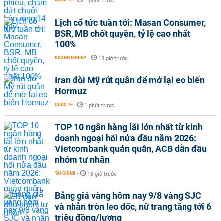
-
1 phút trước
Lịch cổ tức tuần tới: Masan Consumer,
BSR, MB chốt quyền, tỷ lệ cao nhất
100%
DOANH NGHIỆP
-
13 giờ trước
Iran đòi Mỹ rút quân để mở lại eo biển
Hormuz
QUỐC TẾ
-
1 phút trước
TOP 10 ngân hàng lãi lớn nhất từ kinh
doanh ngoại hối nửa đầu năm 2026:
Vietcombank quán quân, ACB dẫn đầu
nhóm tư nhân
TÀI CHÍNH
-
13 giờ trước
Bảng giá vàng hôm nay 9/8 vàng SJC
và nhẫn tròn leo dốc, nữ trang tăng tới 6
triệu đồng/lượng