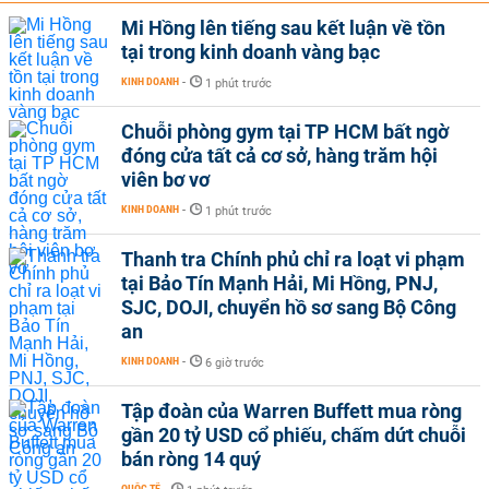
Mi Hồng lên tiếng sau kết luận về tồn
tại trong kinh doanh vàng bạc
KINH DOANH
-
1 phút trước
Chuỗi phòng gym tại TP HCM bất ngờ
đóng cửa tất cả cơ sở, hàng trăm hội
viên bơ vơ
KINH DOANH
-
1 phút trước
Thanh tra Chính phủ chỉ ra loạt vi phạm
tại Bảo Tín Mạnh Hải, Mi Hồng, PNJ,
SJC, DOJI, chuyển hồ sơ sang Bộ Công
an
KINH DOANH
-
6 giờ trước
Tập đoàn của Warren Buffett mua ròng
gần 20 tỷ USD cổ phiếu, chấm dứt chuỗi
bán ròng 14 quý
QUỐC TẾ