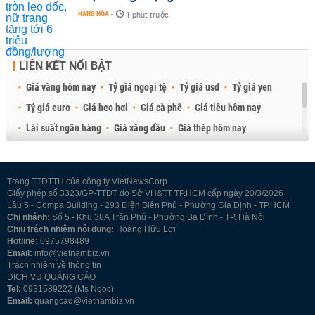
HÀNG HÓA
-
1 phút trước
LIÊN KẾT NỔI BẬT
Giá vàng hôm nay
Tỷ giá ngoại tệ
Tỷ giá usd
Tỷ giá yen
Tỷ giá euro
Giá heo hơi
Giá cà phê
Giá tiêu hôm nay
Lãi suất ngân hàng
Giá xăng dầu
Giá thép hôm nay
Giá sầu riêng
Giá thịt heo
Giá gạo
Giá cao su
Best Retail Brokers
Diễn đàn đầu tư Việt Nam 2026
Trang TTĐTTH của công ty VietNewsCorp
Giấy phép số 3323/GP-TTĐT do Sở VH&TT TP.HCM cấp ngày 20/3/2026
Lầu 5 - Compa Building - 293 Điện Biên Phủ - Phường Gia Định - TP.HCM
Chi nhánh:
Số 5 - Khu 38A Trần Phú - Phường Ba Đình - TP. Hà Nội
Chịu trách nhiệm nội dung:
Hoàng Hữu Lợi
Hotline:
0975798489
Email:
info@vietnambiz.vn
Trách nhiệm về thông tin
DỊCH VỤ QUẢNG CÁO
Tel:
0931589222 (Ms Ngọc)
Email:
quangcao@vietnambiz.vn