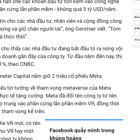
à hạn chế các khoản đầu tư tốn kém vào công nghệ
phần cứng lẫn phần mềm - không quá 5 tỷ USD/năm.
tin cho các nhà đầu tư, nhân viên và cộng đồng công
hứng và giữ chân người tài”, ông Gerstner viết. “Tóm
à thức thời”.
 cho thấy các nhà đầu tư đang bắt đầu tỏ ra nóng vội
 doanh gần đây của công ty. Từ đầu năm đến nay, thị
61%, theo CNBC.
timeter Capital nắm giữ 2 triệu cổ phiếu Meta.
iếu tin tưởng về tham vọng metaverse của Meta
 thực tế tăng cường. Meta đã đổi tên công ty từ tên
ập trung vào phần cứng lẫn phần mềm VR, đồng thời
 tham vọng kể trên.
he VR mới, có tên
Facebook quẫy mình trong
như VR hay một
khủng hoảng
công ty không