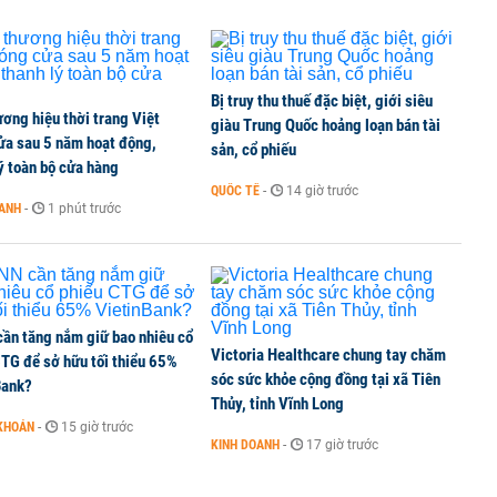
Bị truy thu thuế đặc biệt, giới siêu
ơng hiệu thời trang Việt
giàu Trung Quốc hoảng loạn bán tài
ửa sau 5 năm hoạt động,
sản, cổ phiếu
ý toàn bộ cửa hàng
QUỐC TẾ
-
14 giờ trước
OANH
-
1 phút trước
ần tăng nắm giữ bao nhiêu cổ
Victoria Healthcare chung tay chăm
CTG để sở hữu tối thiểu 65%
sóc sức khỏe cộng đồng tại xã Tiên
Bank?
Thủy, tỉnh Vĩnh Long
KHOÁN
-
15 giờ trước
KINH DOANH
-
17 giờ trước