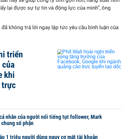
xuất này sẽ giúp công ty tinh gọn hơn, năng suất hơn
lấy lại được sự tự tin và động lực của mình”, ông
đã không trả lời ngay lập tức yêu cầu bình luận của
i triển
 của
 khi
 trực
á nhân của người nổi tiếng tụt follower, Mark
 chung số phận
o 1 triệu người dùng nguy cơ mất tài khoản