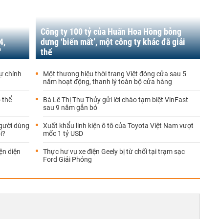
Công ty 100 tỷ của Huấn Hoa Hồng bỗng
4,
dưng ‘biến mất’, một công ty khác đã giải
'
thể
ự chính
Một thương hiệu thời trang Việt đóng cửa sau 5
năm hoạt động, thanh lý toàn bộ cửa hàng
 thể
Bà Lê Thị Thu Thủy gửi lời chào tạm biệt VinFast
sau 9 năm gắn bó
người dùng
Xuất khẩu linh kiện ô tô của Toyota Việt Nam vượt
i?
mốc 1 tỷ USD
ện diện
Thực hư vụ xe điện Geely bị từ chối tại trạm sạc
Ford Giải Phóng