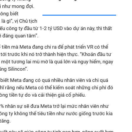
i như mong đợi.
hông biết
à gì”, vị Chủ tịch
Nếu công ty đầu từ 1-2 tỷ USD vào dự án này, thì thất
đề đáng quan tâm”.
 tiền mà Meta đang chi ra để phát triển VR có thể
tới trước khi nó trở thành hiện thực. “Khoản đầu tư
 một tương lai mù mờ là quá lớn và nguy hiểm, ngay
ng Silincon”.
biết Meta đang có quá nhiều nhân viên và chi quá
ghĩ rằng nếu Meta có thể kiểm soát những chi phí đó
òng tiền tự do và cải thiện giá cổ phiếu.
% nhân sự sẽ đưa Meta trở lại mức nhân viên như
ông ty không thể tiêu tiền như nước giống trước kia
 tăng.