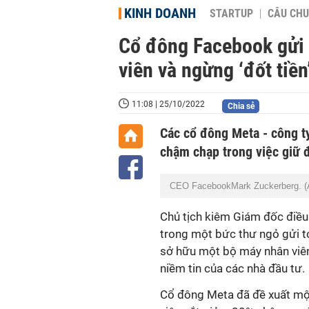
KINH DOANH
STARTUP
CÂU CHU
Cổ đông Facebook gửi 
viên và ngừng ‘đốt tiề
11:08 | 25/10/2022
Chia sẻ
Các cổ đông Meta - công t
chậm chạp trong việc giữ 
CEO FacebookMark Zuckerberg. (Ả
Chủ tịch kiêm Giám đốc điều 
trong một bức thư ngỏ gửi 
sở hữu một bộ máy nhân viê
niềm tin của các nhà đầu tư.
Cổ đông Meta đã đề xuất một