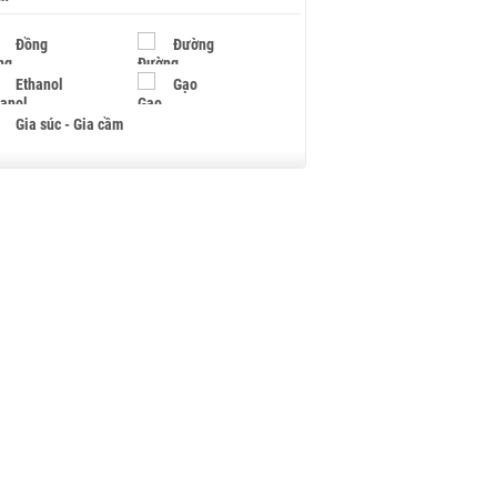
Đồng
Đường
Ethanol
Gạo
Gia súc - Gia cầm
Giấy
Gỗ
Hạt điều
Hồ tiêu - Hạt tiêu
Khí đốt
Kim loại khác
Mắc ca
Muối
Ngũ cốc
Nhựa - Hạt nhựa
Palladium
Phân bón