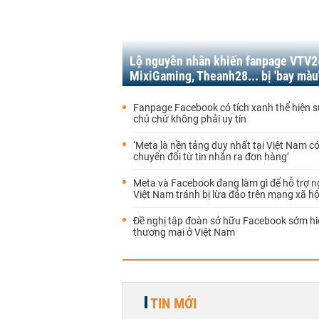
Lộ nguyên nhân khiến fanpage VTV2
MixiGaming, Theanh28... bị 'bay màu
Fanpage Facebook có tích xanh thể hiện s
chủ chứ không phải uy tín
‘Meta là nền tảng duy nhất tại Việt Nam có
chuyển đổi từ tin nhắn ra đơn hàng’
Meta và Facebook đang làm gì để hỗ trợ 
Việt Nam tránh bị lừa đảo trên mạng xã hộ
Đề nghị tập đoàn sở hữu Facebook sớm hi
thương mại ở Việt Nam
TIN MỚI