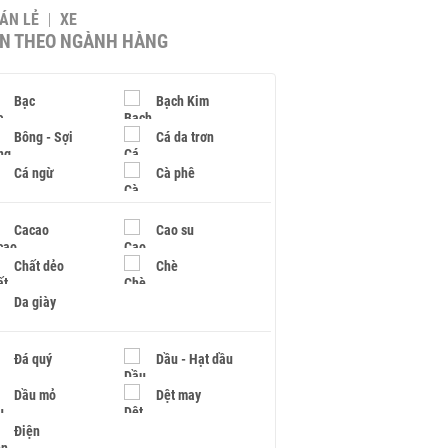
BÁN LẺ
XE
IN THEO NGÀNH HÀNG
Bạc
Bạch Kim
Bông - Sợi
Cá da trơn
Cá ngừ
Cà phê
Cacao
Cao su
Chất dẻo
Chè
Da giày
Đá quý
Dầu - Hạt dầu
Dầu mỏ
Dệt may
Điện