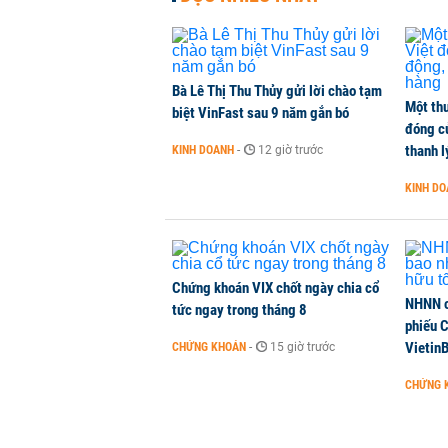
Bà Lê Thị Thu Thủy gửi lời chào tạm
Một thư
biệt VinFast sau 9 năm gắn bó
đóng c
thanh l
KINH DOANH
-
12 giờ trước
KINH D
Chứng khoán VIX chốt ngày chia cổ
NHNN c
tức ngay trong tháng 8
phiếu 
Vietin
CHỨNG KHOÁN
-
15 giờ trước
CHỨNG 