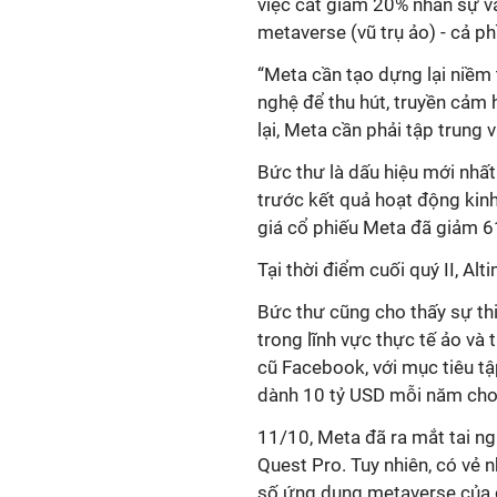
việc cắt giảm 20% nhân sự v
metaverse (vũ trụ ảo) - cả 
“Meta cần tạo dựng lại niềm 
nghệ để thu hút, truyền cảm 
lại, Meta cần phải tập trung v
Bức thư là dấu hiệu mới nhất
trước kết quả hoạt động kinh
giá cổ phiếu Meta đã giảm 
Tại thời điểm cuối quý II, Al
Bức thư cũng cho thấy sự th
trong lĩnh vực thực tế ảo và
cũ Facebook, với mục tiêu t
dành 10 tỷ USD mỗi năm cho
11/10, Meta đã ra mắt tai ng
Quest Pro. Tuy nhiên, có vẻ 
số ứng dụng metaverse của 