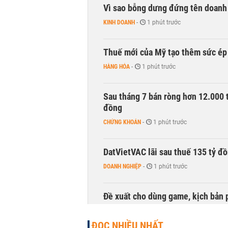
Vì sao bỗng dưng đứng tên doanh
KINH DOANH
-
1 phút trước
Thuế mới của Mỹ tạo thêm sức ép 
HÀNG HÓA
-
1 phút trước
Sau tháng 7 bán ròng hơn 12.000 
đồng
CHỨNG KHOÁN
-
1 phút trước
DatVietVAC lãi sau thuế 135 tỷ đ
DOANH NGHIỆP
-
1 phút trước
Đề xuất cho dùng game, kịch bản 
TÀI CHÍNH
-
1 phút trước
ĐỌC NHIỀU NHẤT