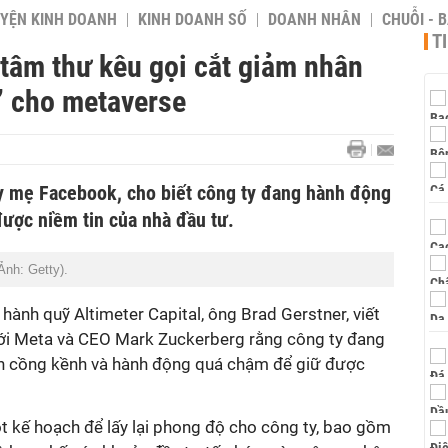
YỆN KINH DOANH
KINH DOANH SỐ
DOANH NHÂN
CHUỖI - 
T
tâm thư kêu gọi cắt giảm nhân
n’ cho metaverse
y mẹ Facebook, cho biết công ty đang hành động
được niềm tin của nhà đầu tư.
nh: Getty).
hành quỹ Altimeter Capital, ông Brad Gerstner, viết
tới Meta và CEO Mark Zuckerberg rằng công ty đang
n cồng kềnh và hành động quá chậm để giữ được
 kế hoạch để lấy lại phong độ cho công ty, bao gồm