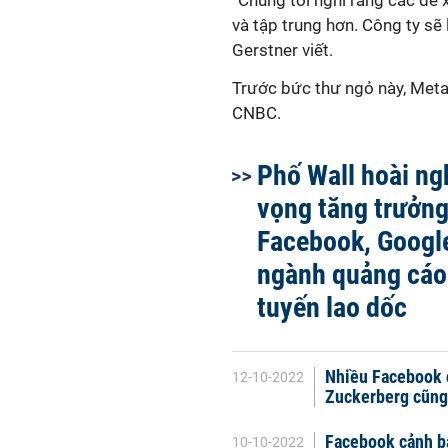
“Chúng tôi nghĩ rằng các đề 
và tập trung hơn. Công ty sẽ 
Gerstner viết.
Trước bức thư ngỏ này, Meta 
CNBC.
Phố Wall hoài ngh
vọng tăng trưởng
Facebook, Google
ngành quảng cáo
tuyến lao dốc
Nhiều Facebook c
12-10-2022
Zuckerberg cũng
Facebook cảnh bá
10-10-2022