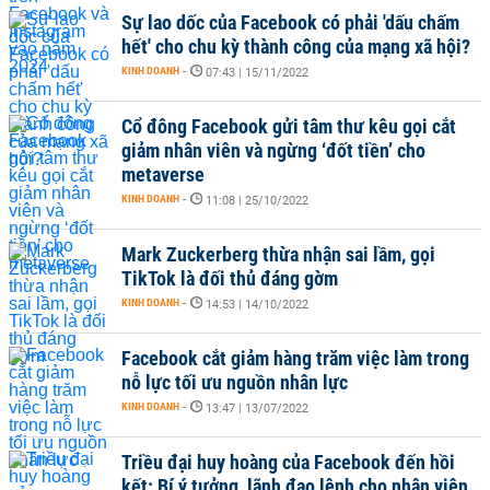
Sự lao dốc của Facebook có phải 'dấu chấm
hết' cho chu kỳ thành công của mạng xã hội?
KINH DOANH
-
07:43 | 15/11/2022
Cổ đông Facebook gửi tâm thư kêu gọi cắt
giảm nhân viên và ngừng ‘đốt tiền’ cho
metaverse
KINH DOANH
-
11:08 | 25/10/2022
Mark Zuckerberg thừa nhận sai lầm, gọi
TikTok là đối thủ đáng gờm
KINH DOANH
-
14:53 | 14/10/2022
Facebook cắt giảm hàng trăm việc làm trong
nỗ lực tối ưu nguồn nhân lực
KINH DOANH
-
13:47 | 13/07/2022
Triều đại huy hoàng của Facebook đến hồi
kết: Bí ý tưởng, lãnh đạo lệnh cho nhân viên