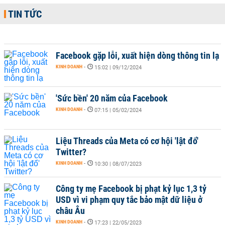
TIN TỨC
Facebook gặp lỗi, xuất hiện dòng thông tin lạ
KINH DOANH
-
15:02 | 09/12/2024
'Sức bền' 20 năm của Facebook
KINH DOANH
-
07:15 | 05/02/2024
Liệu Threads của Meta có cơ hội 'lật đổ'
Twitter?
KINH DOANH
-
10:30 | 08/07/2023
Công ty mẹ Facebook bị phạt kỷ lục 1,3 tỷ
USD vì vi phạm quy tắc bảo mật dữ liệu ở
châu Âu
KINH DOANH
-
17:23 | 22/05/2023