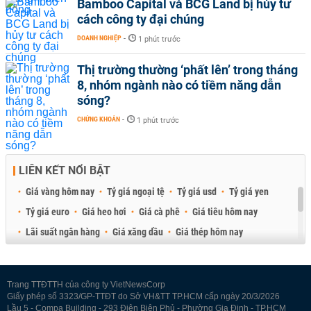
Bamboo Capital và BCG Land bị hủy tư
cách công ty đại chúng
DOANH NGHIỆP
-
1 phút trước
Thị trường thường ‘phất lên’ trong tháng
8, nhóm ngành nào có tiềm năng dẫn
sóng?
CHỨNG KHOÁN
-
1 phút trước
LIÊN KẾT NỔI BẬT
Giá vàng hôm nay
Tỷ giá ngoại tệ
Tỷ giá usd
Tỷ giá yen
Tỷ giá euro
Giá heo hơi
Giá cà phê
Giá tiêu hôm nay
Lãi suất ngân hàng
Giá xăng dầu
Giá thép hôm nay
Giá sầu riêng
Giá thịt heo
Giá gạo
Giá cao su
Best Retail Brokers
Diễn đàn đầu tư Việt Nam 2026
Trang TTĐTTH của công ty VietNewsCorp
Giấy phép số 3323/GP-TTĐT do Sở VH&TT TP.HCM cấp ngày 20/3/2026
Lầu 5 - Compa Building - 293 Điện Biên Phủ - Phường Gia Định - TP.HCM