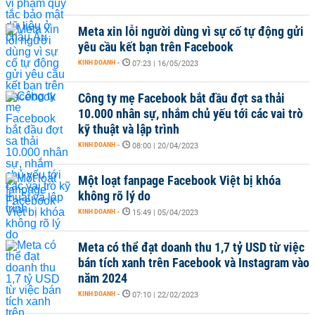
Meta xin lỗi người dùng vì sự cố tự động gửi
yêu cầu kết bạn trên Facebook
KINH DOANH
-
07:23 | 16/05/2023
Công ty mẹ Facebook bắt đầu đợt sa thải
10.000 nhân sự, nhắm chủ yếu tới các vai trò
kỹ thuật và lập trình
KINH DOANH
-
08:00 | 20/04/2023
Một loạt fanpage Facebook Việt bị khóa
không rõ lý do
KINH DOANH
-
15:49 | 05/04/2023
Meta có thể đạt doanh thu 1,7 tỷ USD từ việc
bán tích xanh trên Facebook và Instagram vào
năm 2024
KINH DOANH
-
07:10 | 22/02/2023