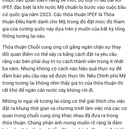
thuộc vào quan điểm riêng về mức độ duy trì lâu dài với
IPEF, đặc biệt là khi nước Mỹ chuẩn bị bước vào cuộc bầu
cử quốc gia năm 2023. Các thỏa thuận IPEF là Thỏa
thuận Điều hành dành cho Mỹ, trong đó đặt mức độ tham
gia của cường quốc này dựa trên ý muốn của bất kỳ tổng
thống tương lai nào.
Thỏa thuận Chuỗi cung ứng cố gắng ngăn chặn sự thay
đổi quan điểm có thể xảy ra bằng cách đặt ra yêu cầu
rằng các bên phải duy trì tư cách thành viên trong ít nhất
ba năm. Nhưng không có cách nào hiệu quả thực sự để
đảm bảo yêu cầu này sẽ được thực thi. Nếu Chính phủ Mỹ
trong tương lai không nhìn thấy giá trị của thỏa thuận thì
rất khó để ngăn cản nước này không rời đi.
Những lo ngại về tương lai cũng có thể giải thích cho việc
đặt ra khung thời gian và chương trình làm việc mà các cơ
quan trong chuỗi cung ứng khác nhau đã đưa ra trong
thỏa thuận. Chúng phản ánh mong muốn rõ ràng là đảm