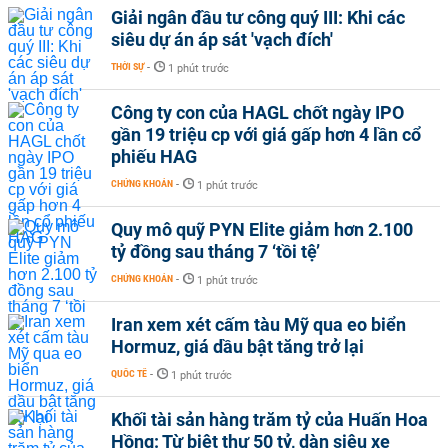
Giải ngân đầu tư công quý III: Khi các
siêu dự án áp sát 'vạch đích'
THỜI SỰ
-
1 phút trước
Công ty con của HAGL chốt ngày IPO
gần 19 triệu cp với giá gấp hơn 4 lần cổ
phiếu HAG
CHỨNG KHOÁN
-
1 phút trước
Quy mô quỹ PYN Elite giảm hơn 2.100
tỷ đồng sau tháng 7 ‘tồi tệ’
CHỨNG KHOÁN
-
1 phút trước
Iran xem xét cấm tàu Mỹ qua eo biển
Hormuz, giá dầu bật tăng trở lại
QUỐC TẾ
-
1 phút trước
Khối tài sản hàng trăm tỷ của Huấn Hoa
Hồng: Từ biệt thự 50 tỷ, dàn siêu xe