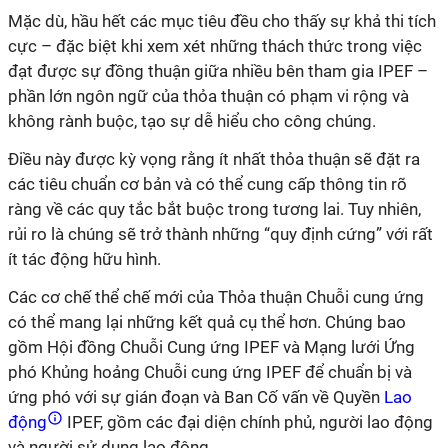
Mặc dù, hầu hết các mục tiêu đều cho thấy sự khả thi tích
cực – đặc biệt khi xem xét những thách thức trong việc
đạt được sự đồng thuận giữa nhiều bên tham gia IPEF –
phần lớn ngôn ngữ của thỏa thuận có phạm vi rộng và
không rành buộc, tạo sự dễ hiểu cho công chúng.
Điều này được kỳ vọng rằng ít nhất thỏa thuận sẽ đặt ra
các tiêu chuẩn cơ bản và có thể cung cấp thông tin rõ
ràng về các quy tắc bắt buộc trong tương lai. Tuy nhiên,
rủi ro là chúng sẽ trở thành những “quy định cứng” với rất
ít tác động hữu hình.
Các cơ chế thể chế mới của Thỏa thuận Chuỗi cung ứng
có thể mang lại những kết quả cụ thể hơn. Chúng bao
gồm Hội đồng Chuỗi Cung ứng IPEF và Mạng lưới Ứng
phó Khủng hoảng Chuỗi cung ứng IPEF để chuẩn bị và
ứng phó với sự gián đoạn và Ban Cố vấn về Quyền
Lao
động
IPEF, gồm các đại diện chính phủ, người lao động
và người sử dụng lao động.