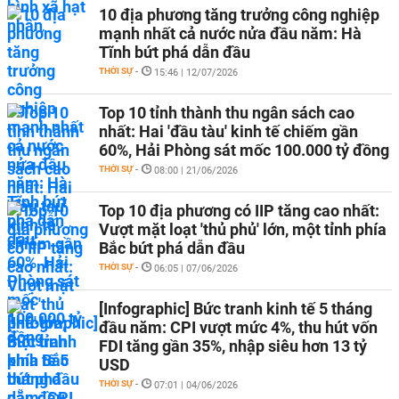
10 địa phương tăng trưởng công nghiệp
mạnh nhất cả nước nửa đầu năm: Hà
Tĩnh bứt phá dẫn đầu
THỜI SỰ
-
15:46 | 12/07/2026
Top 10 tỉnh thành thu ngân sách cao
nhất: Hai 'đầu tàu' kinh tế chiếm gần
60%, Hải Phòng sát mốc 100.000 tỷ đồng
THỜI SỰ
-
08:00 | 21/06/2026
Top 10 địa phương có IIP tăng cao nhất:
Vượt mặt loạt 'thủ phủ' lớn, một tỉnh phía
Bắc bứt phá dẫn đầu
THỜI SỰ
-
06:05 | 07/06/2026
[Infographic] Bức tranh kinh tế 5 tháng
đầu năm: CPI vượt mức 4%, thu hút vốn
FDI tăng gần 35%, nhập siêu hơn 13 tỷ
USD
THỜI SỰ
-
07:01 | 04/06/2026