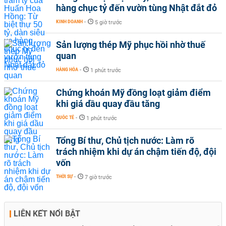
hàng chục tỷ đến vườn tùng Nhật đắt đỏ
KINH DOANH
-
5 giờ trước
Sản lượng thép Mỹ phục hồi nhờ thuế
quan
HÀNG HÓA
-
1 phút trước
Chứng khoán Mỹ đồng loạt giảm điểm
khi giá dầu quay đầu tăng
QUỐC TẾ
-
1 phút trước
Tổng Bí thư, Chủ tịch nước: Làm rõ
trách nhiệm khi dự án chậm tiến độ, đội
vốn
THỜI SỰ
-
7 giờ trước
LIÊN KẾT NỔI BẬT