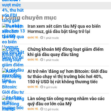
Cùng chuyên mục
Iran xem xét cấm tàu Mỹ qua eo biển
Hormuz, giá dầu bật tăng trở lại
QUỐC TẾ
-
1 phút trước
Chứng khoán Mỹ đồng loạt giảm điểm
khi giá dầu quay đầu tăng
QUỐC TẾ
-
1 phút trước
AI trở nên 'đáng sợ' hơn Bitcoin: Giới đầu
tư tháo chạy vì thị trường bốc hơi 40%,
150 tỷ USD bị rút không thương tiếc
QUỐC TẾ
-
9 giờ trước
Làn sóng tấn công mạng nhằm vào các
quỹ đầu cơ lớn của Mỹ
QUỐC TẾ
-
12 giờ trước