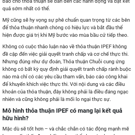
bảo cho thỏa thuận sẽ dẫn đến các hành động và đạt kết
quả sớm nhất có thể.
Mỹ cũng sẽ hy vọng sự phê chuẩn quan trọng từ các bên
để thỏa thuận nhanh chóng có hiệu lực và bắt đầu thể
hiện được giá trị khi Mỹ bước vào mùa bầu cử tiếp theo.
Không có cuộc thảo luận nào về thỏa thuận IPEF không
đề cập đến việc giải quyết tranh chấp và cơ chế thực thi.
Nhưng đúng như dự đoán, Thỏa thuận Chuỗi cung ứng
không có bất kỳ quy định giải quyết tranh chấp rành buộc
nào mà chỉ có các yêu cầu tham vấn, báo cáo công khai
để khuyến khích việc thực thi. Với nội dung và các điều
khoản của thỏa thuận, đây không phải là điều đáng ngạc
nhiên và cũng không phải là mối lo ngại thực sự.
Mô hình thỏa thuận IPEF có mang lại kết quả
hữu hình?
Mặc dù sẽ tốt hơn – và chắc chắn có tác động mạnh mẽ