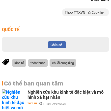
Theo
TTXVN
Copy link
QUỐC TẾ
Chia sẻ
kinh tế
thỏa thuận
chuỗi cung ứng
Có thể bạn quan tâm
Nghiên cứu khu kinh tế đặc biệt và mô
hình xã hạt nhân
THỜI SỰ
-
11:20 | 29/07/2026