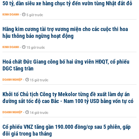
50 tỷ, dàn siêu xe hàng chục tỷ đến vườn tùng Nhật đắt đỏ
KINH DOANH
-
5 giờ trước
Hãng kim cương tài trợ vương miện cho các cuộc thi hoa
hậu thông báo ngừng hoạt động
KINH DOANH
-
15 giờ trước
Hoá chất Đức Giang công bố hai ứng viên HĐQT, cổ phiếu
DGC tăng trần
DOANH NGHIỆP
-
15 giờ trước
Khởi tố Chủ tịch Công ty Mekolor từng đề xuất làm dự án
đường sắt tốc độ cao Bắc - Nam 100 tỷ USD bằng vốn tự có
DOANH NGHIỆP
-
14 giờ trước
Cổ phiếu VNZ tăng gần 190.000 đồng/cp sau 5 phiên, gấp
đôi giá trong ba tháng