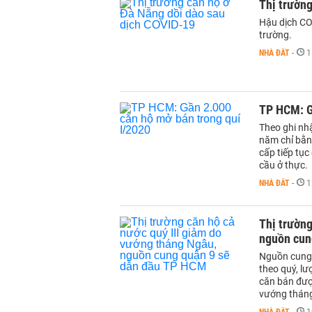
Thị trường
Hậu dịch CO
trường.
NHÀ ĐẤT
-
1
TP HCM: G
Theo ghi nh
năm chỉ bằn
cấp tiếp tụ
cầu ở thực.
NHÀ ĐẤT
-
1
Thị trường
nguồn cun
Nguồn cung 
theo quý, l
căn bán được
vướng tháng