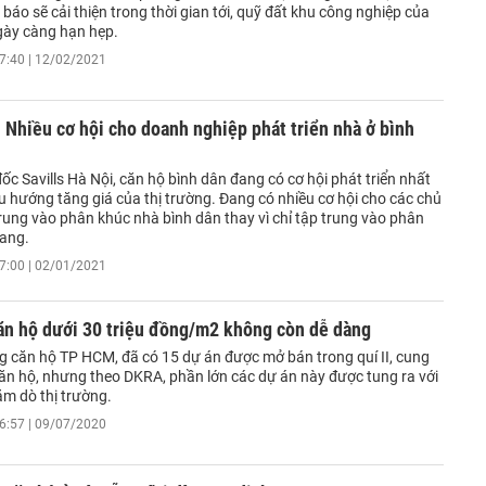
báo sẽ cải thiện trong thời gian tới, quỹ đất khu công nghiệp của
ngày càng hạn hẹp.
7:40 | 12/02/2021
Nhiều cơ hội cho doanh nghiệp phát triển nhà ở bình
c Savills Hà Nội, căn hộ bình dân đang có cơ hội phát triển nhất
u hướng tăng giá của thị trường. Đang có nhiều cơ hội cho các chủ
rung vào phân khúc nhà bình dân thay vì chỉ tập trung vào phân
ang.
7:00 | 02/01/2021
ăn hộ dưới 30 triệu đồng/m2 không còn dễ dàng
ng căn hộ TP HCM, đã có 15 dự án được mở bán trong quí II, cung
ăn hộ, nhưng theo DKRA, phần lớn các dự án này được tung ra với
ăm dò thị trường.
6:57 | 09/07/2020