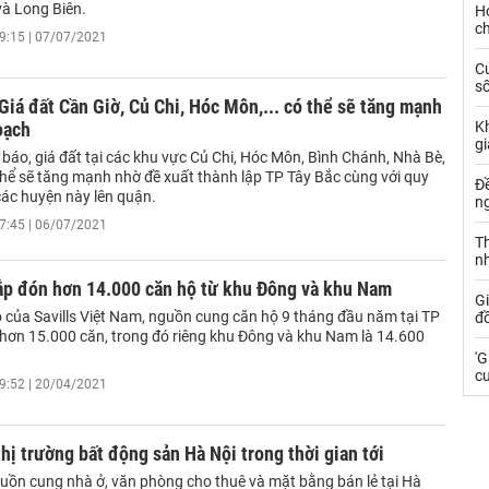
à Long Biên.
Hơ
c
9:15 | 07/07/2021
C
s
Giá đất Cần Giờ, Củ Chi, Hóc Môn,... có thể sẽ tăng mạnh
oạch
Kh
gi
báo, giá đất tại các khu vực Củ Chi, Hóc Môn, Bình Chánh, Nhà Bè,
thể sẽ tăng mạnh nhờ đề xuất thành lập TP Tây Bắc cùng với quy
Đ
ác huyện này lên quận.
n
7:45 | 06/07/2021
Th
n
p đón hơn 14.000 căn hộ từ khu Đông và khu Nam
G
 của Savills Việt Nam, nguồn cung căn hộ 9 tháng đầu năm tại TP
đồ
hơn 15.000 căn, trong đó riêng khu Đông và khu Nam là 14.600
'G
cư
9:52 | 20/04/2021
hị trường bất động sản Hà Nội trong thời gian tới
guồn cung nhà ở, văn phòng cho thuê và mặt bằng bán lẻ tại Hà