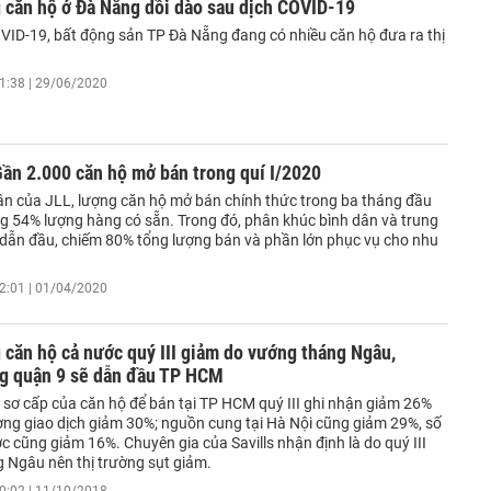
 căn hộ ở Đà Nẵng dồi dào sau dịch COVID-19
VID-19, bất động sản TP Đà Nẵng đang có nhiều căn hộ đưa ra thị
1:38 | 29/06/2020
ần 2.000 căn hộ mở bán trong quí I/2020
ận của JLL, lượng căn hộ mở bán chính thức trong ba tháng đầu
g 54% lượng hàng có sẵn. Trong đó, phân khúc bình dân và trung
c dẫn đầu, chiếm 80% tổng lượng bán và phần lớn phục vụ cho nhu
2:01 | 01/04/2020
 căn hộ cả nước quý III giảm do vướng tháng Ngâu,
g quận 9 sẽ dẫn đầu TP HCM
sơ cấp của căn hộ để bán tại TP HCM quý III ghi nhận giảm 26%
ượng giao dịch giảm 30%; nguồn cung tại Hà Nội cũng giảm 29%, số
 cũng giảm 16%. Chuyên gia của Savills nhận định là do quý III
 Ngâu nên thị trường sụt giảm.