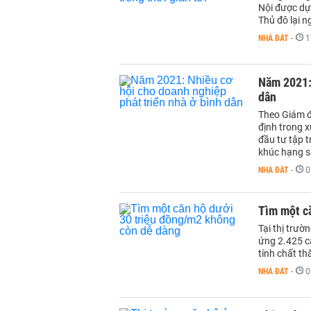
Nội được dự 
Thủ đô lại 
NHÀ ĐẤT
-
1
Năm 2021: 
dân
Theo Giám đố
định trong x
đầu tư tập t
khúc hạng s
NHÀ ĐẤT
-
0
Tìm một c
Tại thị trườ
ứng 2.425 c
tính chất th
NHÀ ĐẤT
-
0