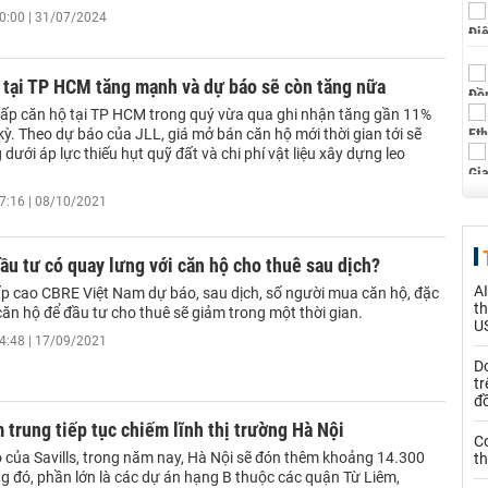
0:00 | 31/07/2024
 tại TP HCM tăng mạnh và dự báo sẽ còn tăng nữa
cấp căn hộ tại TP HCM trong quý vừa qua ghi nhận tăng gần 11%
kỳ. Theo dự báo của JLL, giá mở bán căn hộ mới thời gian tới sẽ
g dưới áp lực thiếu hụt quỹ đất và chi phí vật liệu xây dựng leo
7:16 | 08/10/2021
ầu tư có quay lưng với căn hộ cho thuê sau dịch?
AI
p cao CBRE Việt Nam dự báo, sau dịch, số người mua căn hộ, đặc
th
căn hộ để đầu tư cho thuê sẽ giảm trong một thời gian.
US
4:48 | 17/09/2021
D
tr
đ
 trung tiếp tục chiếm lĩnh thị trường Hà Nội
C
 của Savills, trong năm nay, Hà Nội sẽ đón thêm khoảng 14.300
th
g đó, phần lớn là các dự án hạng B thuộc các quận Từ Liêm,