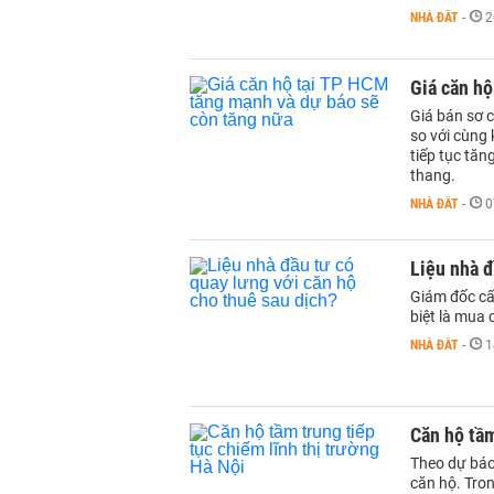
NHÀ ĐẤT
-
2
Giá căn hộ
Giá bán sơ 
so với cùng 
tiếp tục tăn
thang.
NHÀ ĐẤT
-
0
Liệu nhà đ
Giám đốc cấ
biệt là mua 
NHÀ ĐẤT
-
1
Căn hộ tầm
Theo dự báo
căn hộ. Tron