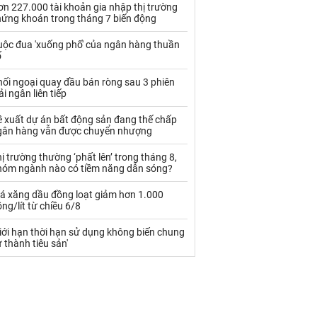
Palladium
Phân bón
n 227.000 tài khoản gia nhập thị trường
hứng khoán trong tháng 7 biến động
Rau - Củ -Quả
Sắt thép
uộc đua 'xuống phố' của ngân hàng thuần
ố
Sữa
ối ngoại quay đầu bán ròng sau 3 phiên
ải ngân liên tiếp
Than
Thức ăn chăn nuôi
ề xuất dự án bất động sản đang thế chấp
Thủy hải sản khác
Tôm
gân hàng vẫn được chuyển nhượng
Vàng
ị trường thường ‘phất lên’ trong tháng 8,
hóm ngành nào có tiềm năng dẫn sóng?
VLXD khác
Xăng dầu
iá xăng dầu đồng loạt giảm hơn 1.000
ng/lít từ chiều 6/8
Xi măng - Clynker
iới hạn thời hạn sử dụng không biến chung
 thành tiêu sản'