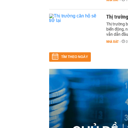
NHÀ ĐẤT
-
1
Thị trường
Thị trường 
biến động, 
vẫn dẫn đầu 
NHÀ ĐẤT
-
0
TÌM THEO NGÀY