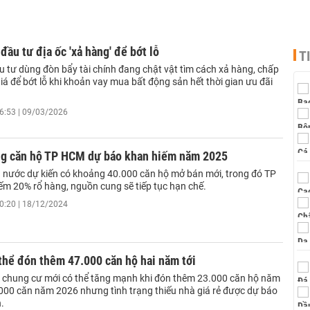
đầu tư địa ốc 'xả hàng' để bớt lỗ
T
u tư dùng đòn bẩy tài chính đang chật vật tìm cách xả hàng, chấp
á để bớt lỗ khi khoản vay mua bất động sản hết thời gian ưu đãi
6:53 | 09/03/2026
g căn hộ TP HCM dự báo khan hiếm năm 2025
 nước dự kiến có khoảng 40.000 căn hộ mở bán mới, trong đó TP
ếm 20% rổ hàng, nguồn cung sẽ tiếp tục hạn chế.
0:20 | 18/12/2024
thể đón thêm 47.000 căn hộ hai năm tới
chung cư mới có thể tăng mạnh khi đón thêm 23.000 căn hộ năm
000 căn năm 2026 nhưng tình trạng thiếu nhà giá rẻ được dự báo
n.