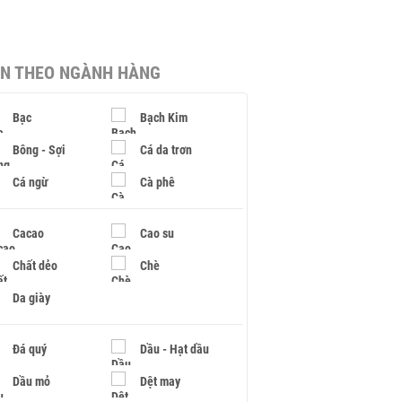
IN THEO NGÀNH HÀNG
Bạc
Bạch Kim
Bông - Sợi
Cá da trơn
Cá ngừ
Cà phê
Cacao
Cao su
Chất dẻo
Chè
Da giày
Đá quý
Dầu - Hạt dầu
Dầu mỏ
Dệt may