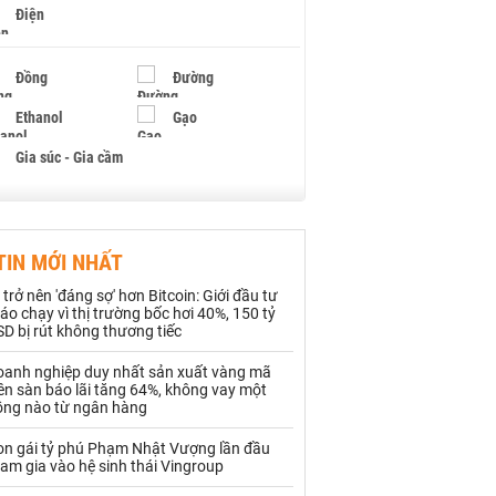
Điện
Đồng
Đường
Ethanol
Gạo
Gia súc - Gia cầm
Giấy
Gỗ
TIN MỚI NHẤT
Hạt điều
Hồ tiêu - Hạt tiêu
 trở nên 'đáng sợ' hơn Bitcoin: Giới đầu tư
Khí đốt
áo chạy vì thị trường bốc hơi 40%, 150 tỷ
D bị rút không thương tiếc
Kim loại khác
Mắc ca
oanh nghiệp duy nhất sản xuất vàng mã
ên sàn báo lãi tăng 64%, không vay một
Muối
Ngũ cốc
ồng nào từ ngân hàng
Nhựa - Hạt nhựa
on gái tỷ phú Phạm Nhật Vượng lần đầu
am gia vào hệ sinh thái Vingroup