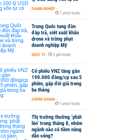
DOANH NGHIỆP
-
1 phút trước
Trung Quốc tung đòn
đáp trả, siết xuất khẩu
drone và trừng phạt
doanh nghiệp Mỹ
QUỐC TẾ
-
3 giờ trước
Cổ phiếu VNZ tăng gần
190.000 đồng/cp sau 5
phiên, gấp đôi giá trong
ba tháng
CHỨNG KHOÁN
-
1 phút trước
Thị trường thường ‘phất
lên’ trong tháng 8, nhóm
ngành nào có tiềm năng
dẫn sóng?