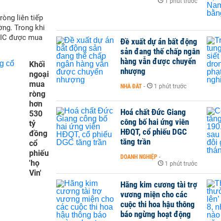
1 phút trước
òng liên tiếp
ờng. Trong khi
VIC được mua
Đề xuất dự án bất động
sản đang thế chấp ngân
hàng vẫn được chuyển
Khối
nhượng
ngoại
mua
NHÀ ĐẤT
-
1 phút trước
ròng
hơn
Hoá chất Đức Giang
530
công bố hai ứng viên
tỷ
HĐQT, cổ phiếu DGC
đồng
tăng trần
cổ
phiếu
DOANH NGHIỆP
-
'họ
1 phút trước
Vin'
Hãng kim cương tài trợ
vương miện cho các
cuộc thi hoa hậu thông
báo ngừng hoạt động