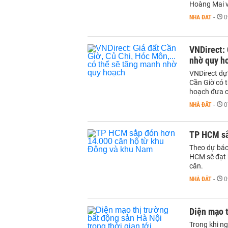
Hoàng Mai v
NHÀ ĐẤT
-
0
VNDirect: 
nhờ quy h
VNDirect dự 
Cần Giờ có 
hoạch đưa c
NHÀ ĐẤT
-
0
TP HCM sắ
Theo dự báo
HCM sẽ đạt 
căn.
NHÀ ĐẤT
-
0
Diện mạo t
Trong khi n