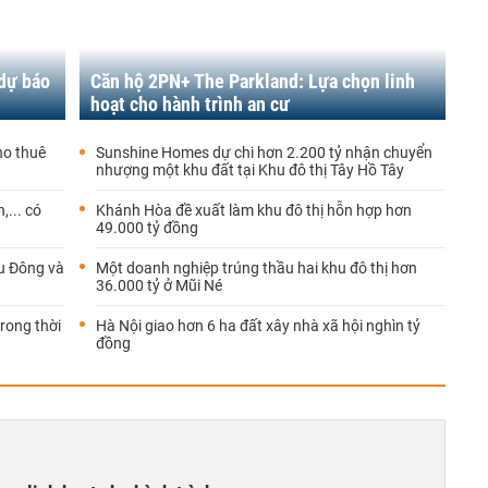
 dự báo
Căn hộ 2PN+ The Parkland: Lựa chọn linh
hoạt cho hành trình an cư
ho thuê
Sunshine Homes dự chi hơn 2.200 tỷ nhận chuyển
nhượng một khu đất tại Khu đô thị Tây Hồ Tây
,... có
Khánh Hòa đề xuất làm khu đô thị hỗn hợp hơn
49.000 tỷ đồng
u Đông và
Một doanh nghiệp trúng thầu hai khu đô thị hơn
36.000 tỷ ở Mũi Né
rong thời
Hà Nội giao hơn 6 ha đất xây nhà xã hội nghìn tỷ
đồng