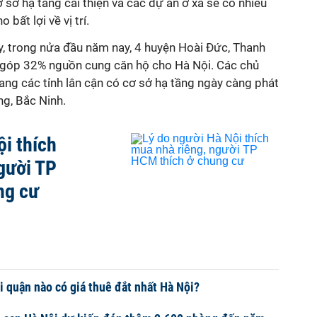
sở hạ tầng cải thiện và các dự án ở xa sẽ có nhiều
 bất lợi về vị trí.
y, trong nửa đầu năm nay, 4 huyện Hoài Đức, Thanh
 góp 32% nguồn cung căn hộ cho Hà Nội. Các chủ
ng các tỉnh lân cận có cơ sở hạ tầng ngày càng phát
ng, Bắc Ninh.
ội thích
gười TP
ng cư
i quận nào có giá thuê đắt nhất Hà Nội?