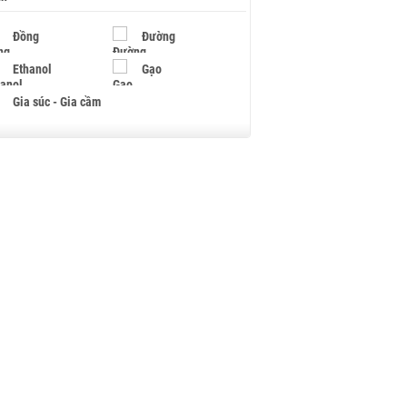
Đồng
Đường
Ethanol
Gạo
Gia súc - Gia cầm
Giấy
Gỗ
Hạt điều
Hồ tiêu - Hạt tiêu
Khí đốt
Kim loại khác
Mắc ca
Muối
Ngũ cốc
Nhựa - Hạt nhựa
Palladium
Phân bón