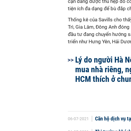
cận đang được thu hẹp do cơ 
tiện ích đa dạng để bù đắp cho
Thống kê của Savills cho thấ
Trì, Gia Lâm, Đông Anh đóng
đầu tư đang chuyển hướng sa
triển như Hưng Yên, Hải Dươ
Lý do người Hà N
mua nhà riêng, n
HCM thích ở chu
Căn hộ dịch vụ tạ
06-07-2021