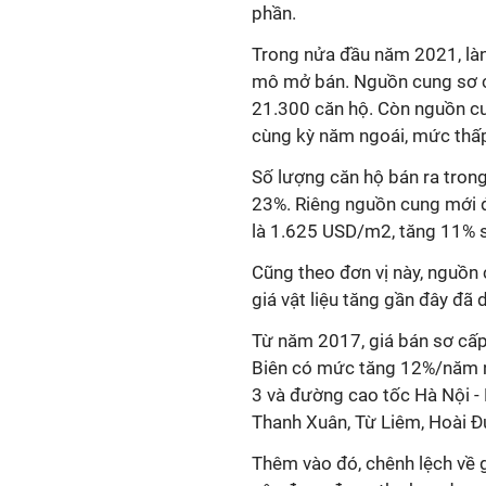
phần.
Trong nửa đầu năm 2021, là
mô mở bán. Nguồn cung sơ c
21.300 căn hộ. Còn nguồn cu
cùng kỳ năm ngoái, mức thấp
Số lượng căn hộ bán ra trong
23%. Riêng nguồn cung mới đạ
là 1.625 USD/m2, tăng 11% s
Cũng theo đơn vị này, nguồn 
giá vật liệu tăng gần đây đã 
Từ năm 2017, giá bán sơ cấ
Biên có mức tăng 12%/năm nh
3 và đường cao tốc Hà Nội -
Thanh Xuân, Từ Liêm, Hoài Đứ
Thêm vào đó, chênh lệch về g