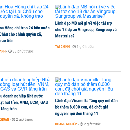
Lãnh đạo MB nói gì về việc tài trợ
oa Hồng chỉ trao 24 bồn nước
cho 18 dự án Vingroup, Sungroup và
 Châu cho chính quyền xã,
Masterise?
rao tiền
TÀI CHÍNH
-
6 giờ trước
OANH
-
38 phút trước
ếu doanh nghiệp Nhà nước
Lãnh đạo Vinamilk: Tăng quy mô đàn
oạt hút tiền, VNM, BCM, GAS
bò thêm 8.000 con, đã chốt giá
 tăng trần
nguyên liệu đến tháng 11
KHOÁN
-
2 giờ trước
DOANH NGHIỆP
-
2 giờ trước