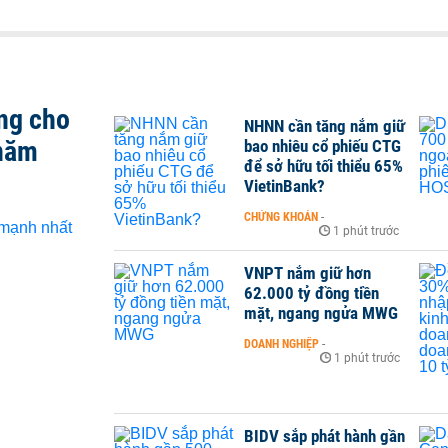
ng cho
NHNN cần tăng nắm giữ
 năm
bao nhiêu cổ phiếu CTG
để sở hữu tối thiểu 65%
VietinBank?
CHỨNG KHOÁN
-
1 phút trước
VNPT nắm giữ hơn
62.000 tỷ đồng tiền
mặt, ngang ngửa MWG
DOANH NGHIỆP
-
1 phút trước
BIDV sắp phát hành gần