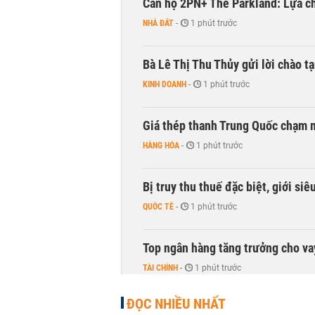
Căn hộ 2PN+ The Parkland: Lựa ch
NHÀ ĐẤT
-
1 phút trước
Bà Lê Thị Thu Thủy gửi lời chào t
KINH DOANH
-
1 phút trước
Giá thép thanh Trung Quốc chạm 
HÀNG HÓA
-
1 phút trước
Bị truy thu thuế đặc biệt, giới si
QUỐC TẾ
-
1 phút trước
Top ngân hàng tăng trưởng cho v
TÀI CHÍNH
-
1 phút trước
ĐỌC NHIỀU NHẤT