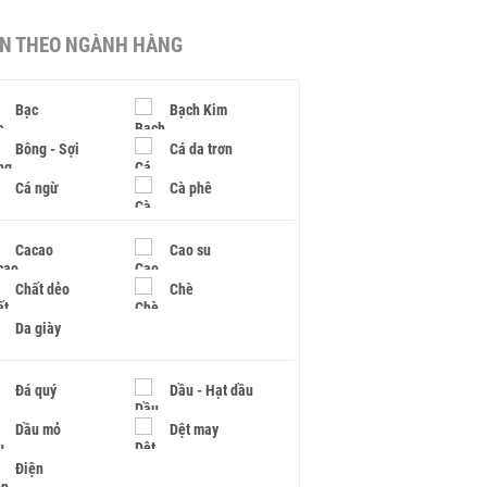
IN THEO NGÀNH HÀNG
Bạc
Bạch Kim
Bông - Sợi
Cá da trơn
Cá ngừ
Cà phê
Cacao
Cao su
Chất dẻo
Chè
Da giày
Đá quý
Dầu - Hạt dầu
Dầu mỏ
Dệt may
Điện