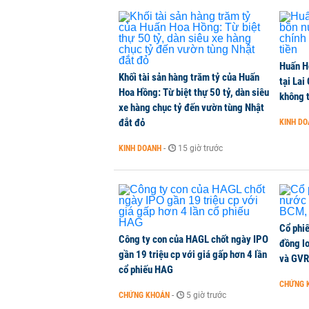
Huấn H
Khối tài sản hàng trăm tỷ của Huấn
tại Lai
Hoa Hồng: Từ biệt thự 50 tỷ, dàn siêu
không t
xe hàng chục tỷ đến vườn tùng Nhật
đắt đỏ
KINH D
KINH DOANH
-
15 giờ trước
Cổ phi
Công ty con của HAGL chốt ngày IPO
đồng l
gần 19 triệu cp với giá gấp hơn 4 lần
và GVR
cổ phiếu HAG
CHỨNG 
CHỨNG KHOÁN
-
5 giờ trước