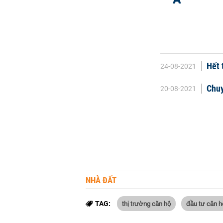
Hết 
24-08-2021
Chuy
20-08-2021
NHÀ ĐẤT
thị trường căn hộ
đầu tư căn h
TAG: