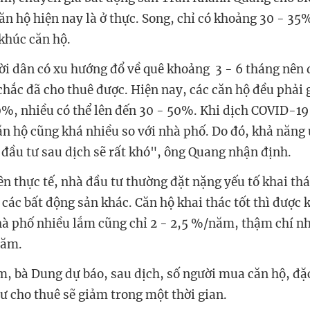
n hộ hiện nay là ở thực. Song, chỉ có khoảng 30 - 35
khúc căn hộ.
ời dân có xu hướng đổ về quê khoảng 3 - 6 tháng nên 
chắc đã cho thuê được. Hiện nay, các căn hộ đều phải 
0%, nhiều có thể lên đến 30 - 50%. Khi dịch COVID-19 
ăn hộ cũng khá nhiều so với nhà phố. Do đó, khả năng 
 đầu tư sau dịch sẽ rất khó", ông Quang nhận định.
ên thực tế, nhà đầu tư thường đặt nặng yếu tố khai thá
 các bất động sản khác. Căn hộ khai thác tốt thì được 
 phố nhiều lắm cũng chỉ 2 - 2,5 %/năm, thậm chí nh
năm.
, bà Dung dự báo, sau dịch, số người mua căn hộ, đặc
tư cho thuê sẽ giảm trong một thời gian.