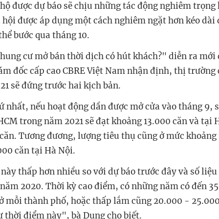
hộ được dự báo sẽ chịu những tác động nghiêm trọng 
ã hội được áp dụng một cách nghiêm ngặt hơn kéo dài 
thể bước qua tháng 10.
hung cư mở bán thời dịch có hút khách?" diễn ra mới
m đốc cấp cao CBRE Việt Nam nhận định, thị trường
21 sẽ đứng trước hai kịch bản.
hứ nhất, nếu hoạt động dần được mở cửa vào tháng 9, 
HCM trong năm 2021 sẽ đạt khoảng 13.000 căn và tại H
căn. Tương đương, lượng tiêu thụ cũng ở mức khoảng 
00 căn tại Hà Nội.
này thấp hơn nhiều so với dự báo trước đây và số li
ả năm 2020. Thời kỳ cao điểm, có những năm có đến 3
ở mỗi thành phố, hoặc thấp lắm cũng 20.000 - 25.000
 thời điểm này", bà Dung cho biết.