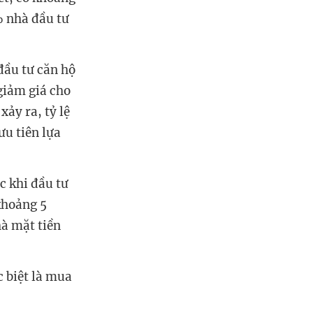
% nhà đầu tư
đầu tư căn hộ
giảm giá cho
xảy ra, tỷ lệ
ưu tiên lựa
c khi đầu tư
khoảng 5
à mặt tiền
 biệt là mua