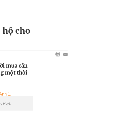
n hộ cho
ười mua căn
ng một thời
g Huy
).