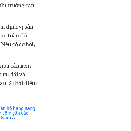
thị trường căn
ái định vị sản
an toàn thì
 Nếu có cơ hội,
i mua cần xem
n ưu đãi và
au là thời điểm