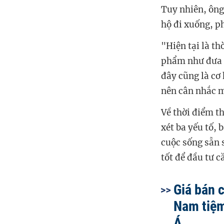
Tuy nhiên, ông
hộ đi xuống, p
"Hiện tại là th
phẩm như đưa r
đây cũng là cơ 
nên cân nhắc m
Về thời điểm t
xét ba yếu tố, 
cuộc sống sẵn 
tốt để đầu tư c
Giá bán c
Nam tiệ
Á