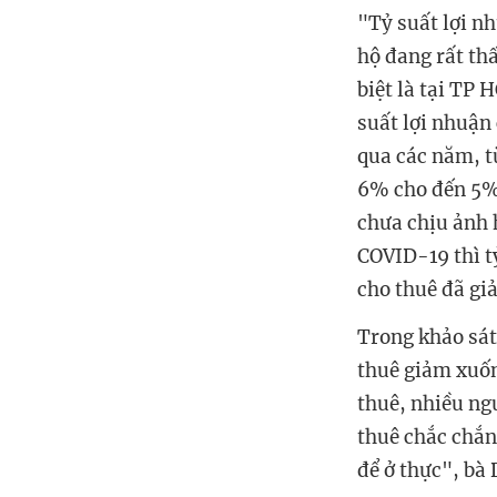
"Tỷ suất lợi nh
hộ đang rất thấ
biệt là tại TP
suất lợi nhuận
qua các năm, t
6% cho đến 5%.
chưa chịu ảnh 
COVID-19 thì tỷ
cho thuê đã g
Trong khảo sát
thuê giảm xuốn
thuê, nhiều ngư
thuê chắc chắn
để ở thực", bà