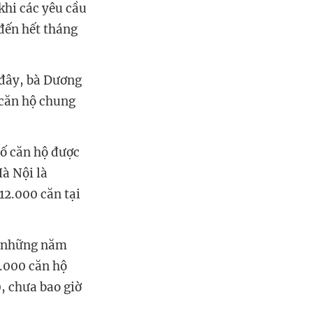
khi các yêu cầu
đến hết tháng
 đây, bà Dương
 căn hộ chung
số căn hộ được
à Nội là
12.000 căn tại
ệu những năm
5.000 căn hộ
, chưa bao giờ