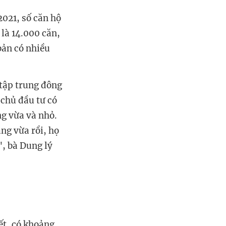
2021, số căn hộ
là 14.000 căn,
 bản có nhiều
tập trung đông
 chủ đầu tư có
ng vừa và nhỏ.
ng vừa rồi, họ
", bà Dung lý
ết, có khoảng