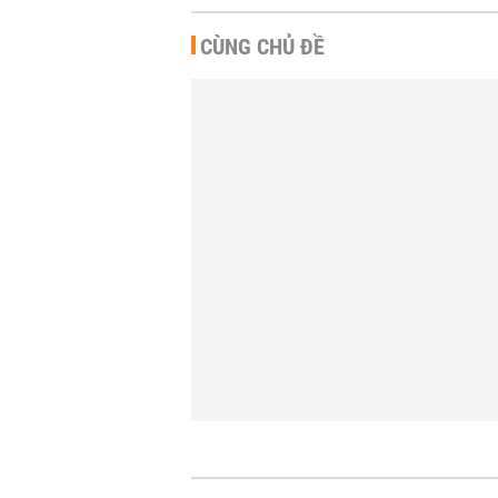
CÙNG CHỦ ĐỀ
Nhà đầu
chuyên 
trước nỗ
NHÀ ĐẤT
-
Người d
động sả
tăng m
NHÀ ĐẤT
-