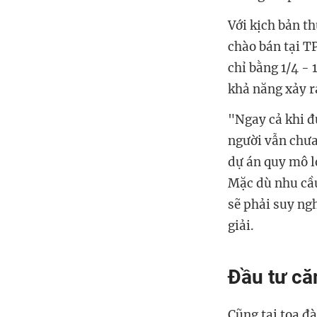
Với kịch bản th
chào bán tại T
chỉ bằng 1/4 - 
khả năng xảy r
"Ngay cả khi đ
người vẫn chưa
dự án quy mô l
Mặc dù nhu cầu
sẽ phải suy ngh
giải.
Đầu tư că
Cũng tại tọa đ