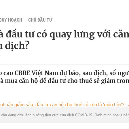
QUY HOẠCH
CHỦ ĐẦU TƯ
à đầu tư có quay lưng với că
u dịch?
 cao CBRE Việt Nam dự báo, sau dịch, số ng
 là mua căn hộ để đầu tư cho thuê sẽ giảm tro
ộ vẫn đang chịu ảnh hưởng tiêu cực của dịch COVID-19. (Ảnh minh họa:
Hoàn