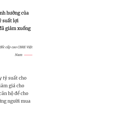
ảnh hưởng của
 suất lợi
 đã giảm xuống
ốc cấp cao CBRE Việt
Nam
y tỷ suất cho
iảm giá cho
 căn hộ để cho
hững người mua