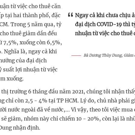
uận từ việc cho thuê căn
p tại hai thành phố, đặc
Ngay cả khi chưa chịu 
 HCM. Trong 5 năm qua, tỷ
đại dịch COVID-19 thì tỷ
 cho thuê giảm dần đều
nhuận từ việc cho thuê
ừ 7,5%, xuống còn 6,5%,
 Nghĩa là, ngay cả khi
Bà Dương Thùy Dung, Giám đ
hưởng của đại dịch
 suất lợi nhuận từ việc
iảm xuống.
 thị trường 6 tháng đầu năm 2021, chúng tôi nhận thấ
g chỉ còn 2,5 - 4% tại TP HCM. Lý do, chủ nhà phải g
ời nước ngoài đã về nước,... Vì vậy, theo tôi việc mua
 sẽ giảm, nhóm này chỉ chiếm 10 - 20%, còn lại là n
 Dung nhận định.