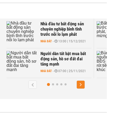
 tư bất động sản
Bất động sản trước áp 
nghiệp bình tĩnh
lạm phát, nhà đầu tư 
i lo lạm phát
hay lo?
13:00 | 15/12/2021
NHÀ ĐẤT
-
07:00 | 22/11/2
ân tất bật mua bất
Bùng nổ nguồn cung B
n, hồ sơ đất đai
sau dịch, rót tiền vào p
ạnh
khúc nào?
07:00 | 25/11/2021
NHÀ ĐẤT
-
14:00 | 18/11/2