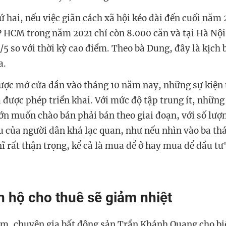
ứ hai, nếu việc giãn cách xã hội kéo dài đến cuối năm 
P HCM trong năm 2021 chỉ còn 8.000 căn và tại Hà Nội 
1/5 so với thời kỳ cao điểm. Theo bà Dung, đây là kịch
a.
ược mở cửa dần vào tháng 10 năm nay, những sự kiện 
 được phép triển khai. Với mức độ tập trung ít, những
ớn muốn chào bán phải bán theo giai đoạn, với số lượ
 của người dân khá lạc quan, như nếu nhìn vào ba thá
ĩ rất thận trọng, kể cả là mua để ở hay mua để đầu tư
n hộ cho thuê sẽ giảm nhiệt
àm, chuyên gia bất động sản Trần Khánh Quang cho bi