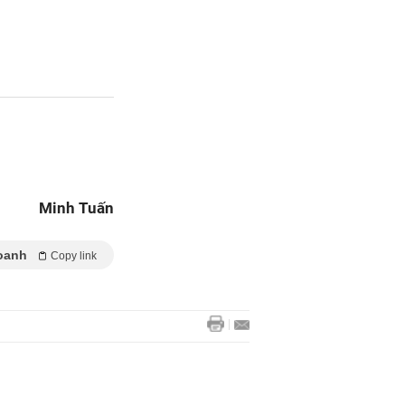
Minh Tuấn
oanh
Copy link