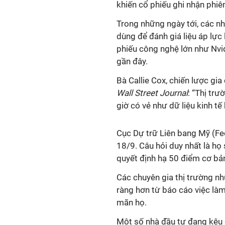
khiến cổ phiếu ghi nhận phiên
Trong những ngày tới, các nh
dùng để đánh giá liệu áp lực 
phiếu công nghệ lớn như Nvid
gần đây.
Bà Callie Cox, chiến lược gi
Wall Street Journal
: “Thị tr
giờ có vẻ như dữ liệu kinh t
Cục Dự trữ Liên bang Mỹ (Fed
18/9. Câu hỏi duy nhất là họ
quyết định hạ 50 điểm cơ bả
Các chuyên gia thị trường nh
ràng hơn từ báo cáo việc làm 
mãn họ.
Một số nhà đầu tư đang kêu g