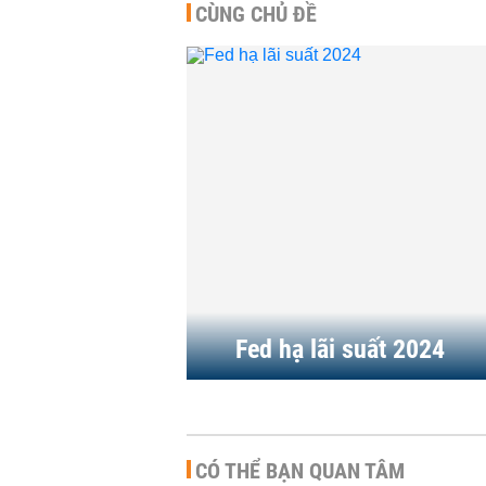
CÙNG CHỦ ĐỀ
Chủ tịch Fed nhận định rủi r
lạm phát giảm nhưng tránh
phát tín hiệu...
QUỐC TẾ
-
07:23 | 02/07/2026
Goldman Sachs: Fed có thể
tăng lãi suất ngay từ tháng 
và không dừng...
QUỐC TẾ
-
14:55 | 18/06/2026
Fed hạ lãi suất 2024
CÓ THỂ BẠN QUAN TÂM