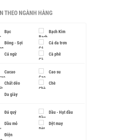
IN THEO NGÀNH HÀNG
Bạc
Bạch Kim
Bông - Sợi
Cá da trơn
Cá ngừ
Cà phê
Cacao
Cao su
Chất dẻo
Chè
Da giày
Đá quý
Dầu - Hạt dầu
Dầu mỏ
Dệt may
Điện