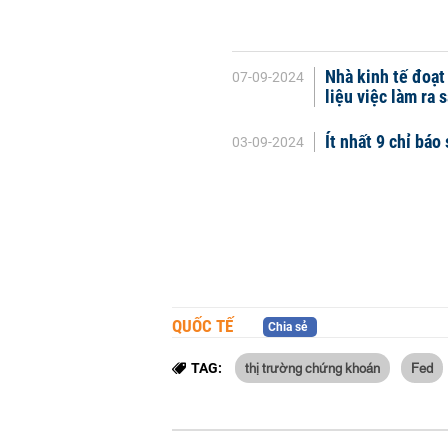
Nhà kinh tế đoạt
07-09-2024
liệu việc làm ra 
Ít nhất 9 chỉ báo
03-09-2024
QUỐC TẾ
Chia sẻ
thị trường chứng khoán
Fed
TAG: