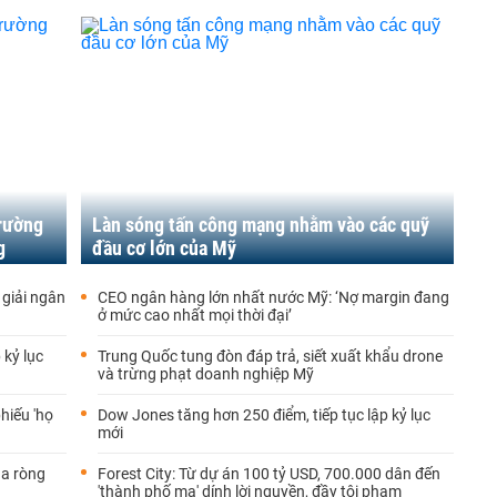
trường
Làn sóng tấn công mạng nhằm vào các quỹ
g
đầu cơ lớn của Mỹ
 giải ngân
CEO ngân hàng lớn nhất nước Mỹ: ‘Nợ margin đang
ở mức cao nhất mọi thời đại’
 kỷ lục
Trung Quốc tung đòn đáp trả, siết xuất khẩu drone
và trừng phạt doanh nghiệp Mỹ
hiếu 'họ
Dow Jones tăng hơn 250 điểm, tiếp tục lập kỷ lục
mới
ua ròng
Forest City: Từ dự án 100 tỷ USD, 700.000 dân đến
'thành phố ma' dính lời nguyền, đầy tội phạm