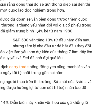
ngại rằng động thái đó sẽ gửi thông điệp sai đến thị
t một cuộc lao dốc nghiêm trọng hơn.
g được dự đoán sẽ vẫn biến động trước thềm cuộc
thường là tháng yếu nhất đối với giá cổ phiếu trong
đã giảm trung bình 1,4% kể từ năm 1980.
S&P 500 vẫn tăng 13% từ đầu năm đến nay,
nhưng tâm lý nhà đầu tư đã bắt đầu thay đổi
áo việc làm yếu hơn dự kiến của tháng 7 làm dấy lên
 đã suy yếu và Fed đã chờ đợi quá lâu.
 dịch
carry trade
bằng đồng yen cũng mạnh lên vào
 ngày tồi tệ nhất trong gần hai năm.
ắng người thua trên thị trường. Sức hút của Nvidia và
ng được hưởng lợi từ cơn sốt trí tuệ nhân tạo đã
 14%. Diễn biến này khiến vốn hoá của gã khổng lồ