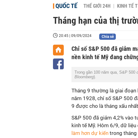
QUỐC TẾ
THẾ GIỚI 24H
KINH TẾ T
Tháng hạn của thị trư
20:45 | 09/09/2024
Chia sẻ
Chỉ số S&P 500 đã giảm mạ
nền kinh tế Mỹ đang chững
Trong gần 100 năm qua, S&P 500 đã
Bloomberg
).
Tháng 9 thường là giai đoạn 
năm 1928, chỉ số S&P 500 đã 
9 được cho là tháng xấu nhất
S&P 500 đã giảm 4,2% vào tu
kinh tế Mỹ. Hôm 6/9, dữ liệ
làm hơn dự kiến
trong tháng