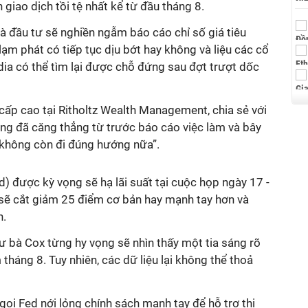
 giao dịch tồi tệ nhất kể từ đầu tháng 8.
à đầu tư sẽ nghiền ngẫm báo cáo chỉ số giá tiêu
lạm phát có tiếp tục dịu bớt hay không và liệu các cổ
ia có thể tìm lại được chỗ đứng sau đợt trượt dốc
a cấp cao tại Ritholtz Wealth Management, chia sẻ với
ường đã căng thẳng từ trước báo cáo việc làm và bây
ế không còn đi đúng hướng nữa”.
) được kỳ vọng sẽ hạ lãi suất tại cuộc họp ngày 17 -
 sẽ cắt giảm 25 điểm cơ bản hay mạnh tay hơn và
n.
ư bà Cox từng hy vọng sẽ nhìn thấy một tia sáng rõ
tháng 8. Tuy nhiên, các dữ liệu lại không thể thoả
ọi Fed nới lỏng chính sách mạnh tay để hỗ trợ thị