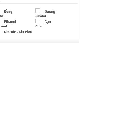
Đồng
Đường
Ethanol
Gạo
Gia súc - Gia cầm
Giấy
Gỗ
Hạt điều
Hồ tiêu - Hạt tiêu
Khí đốt
Kim loại khác
Mắc ca
Muối
Ngũ cốc
Nhựa - Hạt nhựa
Palladium
Phân bón