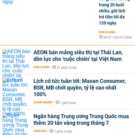
trong 2h buổi
chiều, giữ lịch
trả tiền tối đa
120 ngày
KINH DOANH
-
09:47 | 24/07/2026
AEON bán mảng siêu thị tại Thái Lan,
dồn lực cho ‘cuộc chiến’ tại Việt Nam
KINH DOANH
-
21 phút trước
Lịch cổ tức tuần tới: Masan Consumer,
BSR, MB chốt quyền, tỷ lệ cao nhất
100%
DOANH NGHIỆP
-
1 giờ trước
Ngân hàng Trung ương Trung Quốc mua
thêm 20 tấn vàng trong tháng 7
HÀNG HÓA
-
1 phút trước