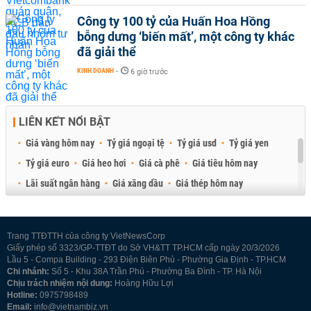
Công ty 100 tỷ của Huấn Hoa Hồng
bỗng dưng ‘biến mất’, một công ty khác
đã giải thể
KINH DOANH
-
6 giờ trước
LIÊN KẾT NỔI BẬT
Giá vàng hôm nay
Tỷ giá ngoại tệ
Tỷ giá usd
Tỷ giá yen
Tỷ giá euro
Giá heo hơi
Giá cà phê
Giá tiêu hôm nay
Lãi suất ngân hàng
Giá xăng dầu
Giá thép hôm nay
Giá sầu riêng
Giá thịt heo
Giá gạo
Giá cao su
Best Retail Brokers
Diễn đàn đầu tư Việt Nam 2026
Trang TTĐTTH của công ty VietNewsCorp
Giấy phép số 3323/GP-TTĐT do Sở VH&TT TP.HCM cấp ngày 20/3/2026
Lầu 5 - Compa Building - 293 Điện Biên Phủ - Phường Gia Định - TP.HCM
Chi nhánh:
Số 5 - Khu 38A Trần Phú - Phường Ba Đình - TP. Hà Nội
Chịu trách nhiệm nội dung:
Hoàng Hữu Lợi
Hotline:
0975798489
Email:
info@vietnambiz.vn