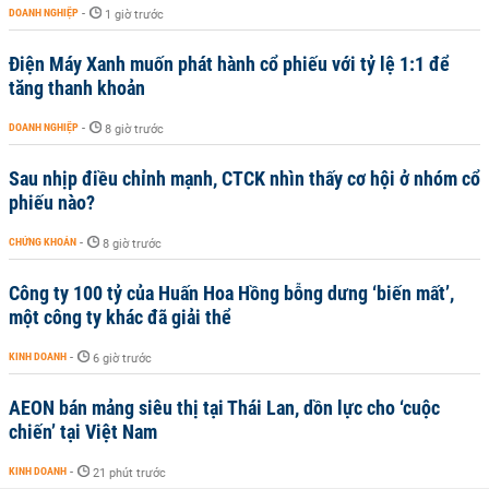
DOANH NGHIỆP
-
1 giờ trước
Điện Máy Xanh muốn phát hành cổ phiếu với tỷ lệ 1:1 để
tăng thanh khoản
DOANH NGHIỆP
-
8 giờ trước
Sau nhịp điều chỉnh mạnh, CTCK nhìn thấy cơ hội ở nhóm cổ
phiếu nào?
CHỨNG KHOÁN
-
8 giờ trước
Công ty 100 tỷ của Huấn Hoa Hồng bỗng dưng ‘biến mất’,
một công ty khác đã giải thể
KINH DOANH
-
6 giờ trước
AEON bán mảng siêu thị tại Thái Lan, dồn lực cho ‘cuộc
chiến’ tại Việt Nam
KINH DOANH
-
21 phút trước