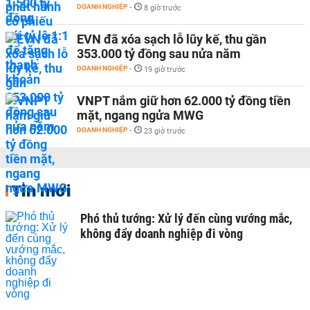
DOANH NGHIỆP
-
8 giờ trước
EVN đã xóa sạch lỗ lũy kế, thu gần
353.000 tỷ đồng sau nửa năm
DOANH NGHIỆP
-
19 giờ trước
VNPT nắm giữ hơn 62.000 tỷ đồng tiền
mặt, ngang ngửa MWG
DOANH NGHIỆP
-
23 giờ trước
Tin mới
Phó thủ tướng: Xử lý đến cùng vướng mắc,
không đẩy doanh nghiệp đi vòng