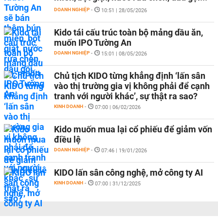
DOANH NGHIỆP
-
10:51 | 28/05/2026
Kido tái cấu trúc toàn bộ mảng dầu ăn,
muốn IPO Tường An
DOANH NGHIỆP
-
15:01 | 08/05/2026
Chủ tịch KIDO từng khẳng định ‘lấn sân
vào thị trường gia vị không phải để cạnh
tranh với người khác’, sự thật ra sao?
KINH DOANH
-
07:00 | 06/02/2026
Kido muốn mua lại cổ phiếu để giảm vốn
điều lệ
DOANH NGHIỆP
-
07:46 | 19/01/2026
KIDO lấn sân công nghệ, mở công ty AI
KINH DOANH
-
07:00 | 31/12/2025