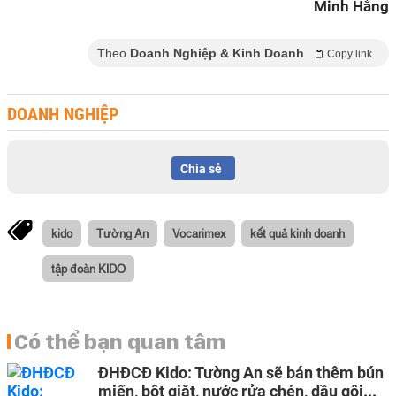
Minh Hằng
Theo
Doanh Nghiệp & Kinh Doanh
Copy link
DOANH NGHIỆP
Chia sẻ
kido
Tường An
Vocarimex
kết quả kinh doanh
tập đoàn KIDO
Có thể bạn quan tâm
ĐHĐCĐ Kido: Tường An sẽ bán thêm bún
miến, bột giặt, nước rửa chén, dầu gội...