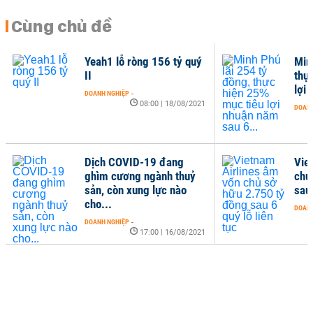
Cùng chủ đề
Yeah1 lỗ ròng 156 tỷ quý
Min
II
thự
lợi
DOANH NGHIỆP
-
08:00 | 18/08/2021
DOANH
Dịch COVID-19 đang
Vie
ghìm cương ngành thuỷ
chủ
sản, còn xung lực nào
sau 
cho...
DOANH
DOANH NGHIỆP
-
17:00 | 16/08/2021