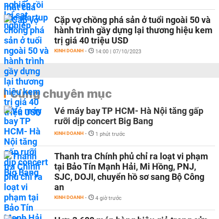
Cặp vợ chồng phá sản ở tuổi ngoài 50 và
hành trình gầy dựng lại thương hiệu kem
trị giá 40 triệu USD
KINH DOANH
-
14:00 | 07/10/2023
Cùng chuyên mục
Vé máy bay TP HCM- Hà Nội tăng gấp
rưỡi dịp concert Big Bang
KINH DOANH
-
1 phút trước
Thanh tra Chính phủ chỉ ra loạt vi phạm
tại Bảo Tín Mạnh Hải, Mi Hồng, PNJ,
SJC, DOJI, chuyển hồ sơ sang Bộ Công
an
KINH DOANH
-
4 giờ trước