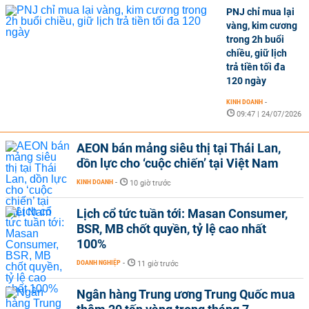
PNJ chỉ mua lại
vàng, kim cương
trong 2h buổi
chiều, giữ lịch
trả tiền tối đa
120 ngày
KINH DOANH
-
09:47 | 24/07/2026
AEON bán mảng siêu thị tại Thái Lan,
dồn lực cho ‘cuộc chiến’ tại Việt Nam
KINH DOANH
-
10 giờ trước
Lịch cổ tức tuần tới: Masan Consumer,
BSR, MB chốt quyền, tỷ lệ cao nhất
100%
DOANH NGHIỆP
-
11 giờ trước
Ngân hàng Trung ương Trung Quốc mua