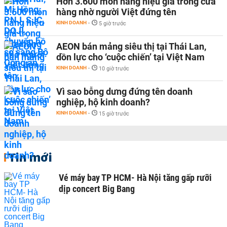
Hơn 3.600 món hàng hiệu giả trong cửa
hàng nhờ người Việt đứng tên
KINH DOANH
-
5 giờ trước
AEON bán mảng siêu thị tại Thái Lan,
dồn lực cho ‘cuộc chiến’ tại Việt Nam
KINH DOANH
-
10 giờ trước
Vì sao bỗng dưng đứng tên doanh
nghiệp, hộ kinh doanh?
KINH DOANH
-
15 giờ trước
Tin mới
Vé máy bay TP HCM- Hà Nội tăng gấp rưỡi
dịp concert Big Bang