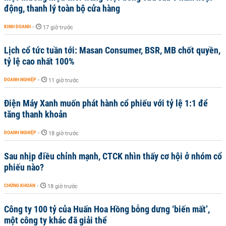
động, thanh lý toàn bộ cửa hàng
KINH DOANH
-
17 giờ trước
Lịch cổ tức tuần tới: Masan Consumer, BSR, MB chốt quyền,
tỷ lệ cao nhất 100%
DOANH NGHIỆP
-
11 giờ trước
Điện Máy Xanh muốn phát hành cổ phiếu với tỷ lệ 1:1 để
tăng thanh khoản
DOANH NGHIỆP
-
18 giờ trước
Sau nhịp điều chỉnh mạnh, CTCK nhìn thấy cơ hội ở nhóm cổ
phiếu nào?
CHỨNG KHOÁN
-
18 giờ trước
Công ty 100 tỷ của Huấn Hoa Hồng bỗng dưng ‘biến mất’,
một công ty khác đã giải thể