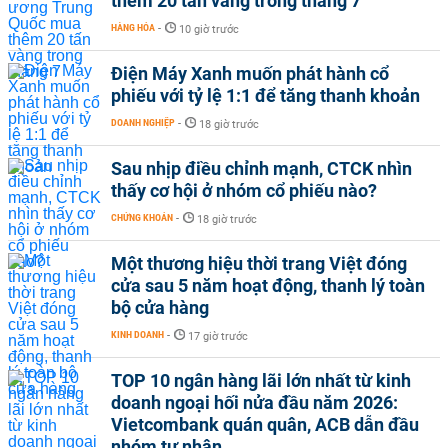
thêm 20 tấn vàng trong tháng 7
HÀNG HÓA
-
10 giờ trước
Điện Máy Xanh muốn phát hành cổ
phiếu với tỷ lệ 1:1 để tăng thanh khoản
DOANH NGHIỆP
-
18 giờ trước
Sau nhịp điều chỉnh mạnh, CTCK nhìn
thấy cơ hội ở nhóm cổ phiếu nào?
CHỨNG KHOÁN
-
18 giờ trước
Một thương hiệu thời trang Việt đóng
cửa sau 5 năm hoạt động, thanh lý toàn
bộ cửa hàng
KINH DOANH
-
17 giờ trước
TOP 10 ngân hàng lãi lớn nhất từ kinh
doanh ngoại hối nửa đầu năm 2026:
Vietcombank quán quân, ACB dẫn đầu
nhóm tư nhân