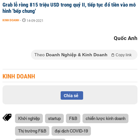
Grab lỗ ròng 815 triệu USD trong quý II, tiếp tục đổ tiền vào mô
hình 'bếp chung'
KINH DOANH
-
14-09-2021
Quốc Anh
Theo
Doanh Nghiệp & Kinh Doanh
Copy link
KINH DOANH
Chia sẻ
Khởi nghiệp
startup
F&B
chiến lược kinh doanh
Thị trường F&B
đại dịch COVID-19