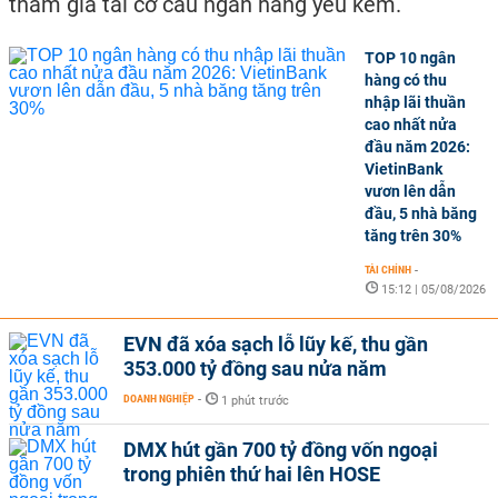
tham gia tái cơ cấu ngân hàng yếu kém.
TOP 10 ngân
hàng có thu
nhập lãi thuần
cao nhất nửa
đầu năm 2026:
VietinBank
vươn lên dẫn
đầu, 5 nhà băng
tăng trên 30%
TÀI CHÍNH
-
15:12 | 05/08/2026
EVN đã xóa sạch lỗ lũy kế, thu gần
353.000 tỷ đồng sau nửa năm
DOANH NGHIỆP
-
1 phút trước
DMX hút gần 700 tỷ đồng vốn ngoại
trong phiên thứ hai lên HOSE