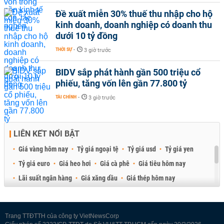
Đề xuất miễn 30% thuế thu nhập cho hộ
kinh doanh, doanh nghiệp có doanh thu
dưới 10 tỷ đồng
THỜI SỰ
-
3 giờ trước
BIDV sắp phát hành gần 500 triệu cổ
phiếu, tăng vốn lên gần 77.800 tỷ
TÀI CHÍNH
-
3 giờ trước
LIÊN KẾT NỔI BẬT
Giá vàng hôm nay
Tỷ giá ngoại tệ
Tỷ giá usd
Tỷ giá yen
Tỷ giá euro
Giá heo hơi
Giá cà phê
Giá tiêu hôm nay
Lãi suất ngân hàng
Giá xăng dầu
Giá thép hôm nay
Giá sầu riêng
Giá thịt heo
Giá gạo
Giá cao su
Best Retail Brokers
Diễn đàn đầu tư Việt Nam 2026
Trang TTĐTTH của công ty VietNewsCorp