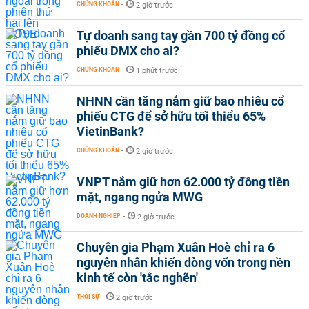
CHỨNG KHOÁN
-
2 giờ trước
Tự doanh sang tay gần 700 tỷ đồng cổ
phiếu DMX cho ai?
CHỨNG KHOÁN
-
1 phút trước
NHNN cần tăng nắm giữ bao nhiêu cổ
phiếu CTG để sở hữu tối thiểu 65%
VietinBank?
CHỨNG KHOÁN
-
2 giờ trước
VNPT nắm giữ hơn 62.000 tỷ đồng tiền
mặt, ngang ngửa MWG
DOANH NGHIỆP
-
2 giờ trước
Chuyên gia Phạm Xuân Hoè chỉ ra 6
nguyên nhân khiến dòng vốn trong nền
kinh tế còn 'tắc nghẽn'
THỜI SỰ
-
2 giờ trước