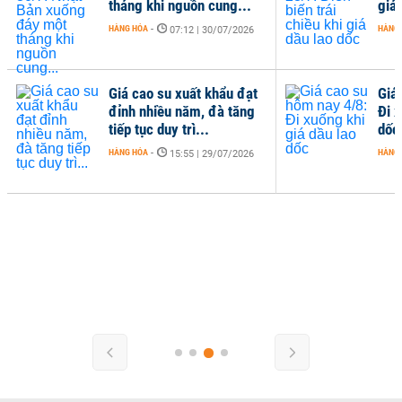
tháng khi nguồn cung...
giá 
HÀNG HÓA
-
HÀNG
07:12 | 30/07/2026
Giá cao su xuất khẩu đạt
Giá
đỉnh nhiều năm, đà tăng
Đi x
tiếp tục duy trì...
dốc
HÀNG HÓA
-
HÀNG
15:55 | 29/07/2026