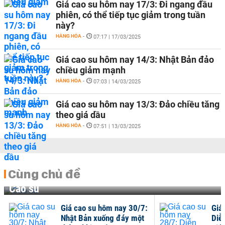
Giá cao su hôm nay 17/3: Đi ngang đầu
phiên, có thể tiếp tục giảm trong tuần
này?
HÀNG HÓA
-
07:17 | 17/03/2025
Giá cao su hôm nay 14/3: Nhật Bản đảo
chiều giảm mạnh
HÀNG HÓA
-
07:03 | 14/03/2025
Giá cao su hôm nay 13/3: Đảo chiều tăng
theo giá dầu
HÀNG HÓA
-
07:51 | 13/03/2025
Cùng chủ đề
Cao su
Giá cao su hôm nay 30/7:
Giá
Nhật Bản xuống đáy một
Diễn