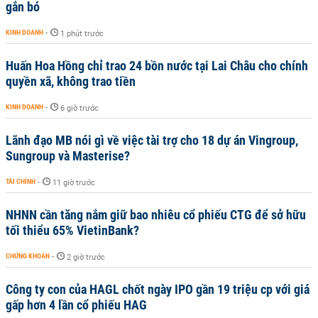
gắn bó
KINH DOANH
-
1 phút trước
Huấn Hoa Hồng chỉ trao 24 bồn nước tại Lai Châu cho chính
quyền xã, không trao tiền
KINH DOANH
-
6 giờ trước
Lãnh đạo MB nói gì về việc tài trợ cho 18 dự án Vingroup,
Sungroup và Masterise?
TÀI CHÍNH
-
11 giờ trước
NHNN cần tăng nắm giữ bao nhiêu cổ phiếu CTG để sở hữu
tối thiểu 65% VietinBank?
CHỨNG KHOÁN
-
2 giờ trước
Công ty con của HAGL chốt ngày IPO gần 19 triệu cp với giá
gấp hơn 4 lần cổ phiếu HAG