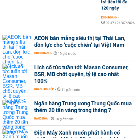
trả tiền tối đa
120 ngày
KINH DOANH
-
09:47 | 24/07/2026
AEON bán mảng siêu thị tại Thái Lan,
dồn lực cho ‘cuộc chiến’ tại Việt Nam
KINH DOANH
-
10 giờ trước
Lịch cổ tức tuần tới: Masan Consumer,
BSR, MB chốt quyền, tỷ lệ cao nhất
100%
DOANH NGHIỆP
-
11 giờ trước
Ngân hàng Trung ương Trung Quốc mua
thêm 20 tấn vàng trong tháng 7
HÀNG HÓA
-
10 giờ trước
Điện Máy Xanh muốn phát hành cổ