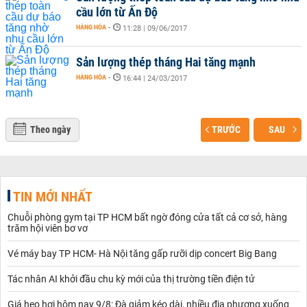
cầu lớn từ Ấn Độ
HÀNG HÓA
-
11:28 | 09/06/2017
Sản lượng thép tháng Hai tăng mạnh
HÀNG HÓA
-
16:44 | 24/03/2017
Theo ngày
TRƯỚC
SAU
TIN MỚI NHẤT
Chuỗi phòng gym tại TP HCM bất ngờ đóng cửa tất cả cơ sở, hàng
trăm hội viên bơ vơ
Vé máy bay TP HCM- Hà Nội tăng gấp rưỡi dịp concert Big Bang
Tác nhân AI khởi đầu chu kỳ mới của thị trường tiền điện tử
Giá heo hơi hôm nay 9/8: Đà giảm kéo dài, nhiều địa phương xuống