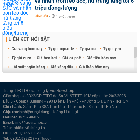
và nhẫn tròn leo dốc, nữ trang tăng tới 6
triệu đồng/lượng
HÀNG HÓA
-
1 phút trước
LIÊN KẾT NỔI BẬT
Giá vàng hôm nay
Tỷ giá ngoại tệ
Tỷ giá usd
Tỷ giá yen
Tỷ giá euro
Giá heo hơi
Giá cà phê
Giá tiêu hôm nay
Lãi suất ngân hàng
Giá xăng dầu
Giá thép hôm nay
Giá sầu riêng
Giá thịt heo
Giá gạo
Giá cao su
Best Retail Brokers
Diễn đàn đầu tư Việt Nam 2026
Trang TTĐTTH của công ty VietNewsCorp
Giấy phép số 3323/GP-TTĐT do Sở VH&TT TP.HCM cấp ngày 20/3/2026
Lầu 5 - Compa Building - 293 Điện Biên Phủ - Phường Gia Định - TP.HCM
Chi nhánh:
Số 5 - Khu 38A Trần Phú - Phường Ba Đình - TP. Hà Nội
Chịu trách nhiệm nội dung:
Hoàng Hữu Lợi
Hotline:
0975798489
Email:
info@vietnambiz.vn
Trách nhiệm về thông tin
DỊCH VỤ QUẢNG CÁO
Tel:
0931589222 (Ms Ngọc)