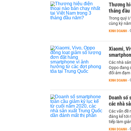
Thương hiệ
tháng đầu
Trong quý I
cùng kỳ nă
KINH DOANH
-
Xiaomi, Vi
smartphone
Các nhà sản
Oppo đang đố
đối ảm đạm
KINH DOANH
-
Doanh số s
các nhà sả
Các vấn đề 
đáng kể tới
tiếp làm gi
KINH DOANH
-