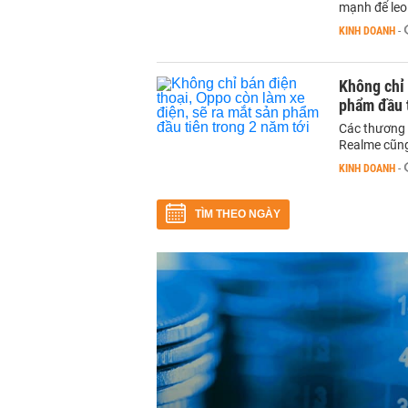
mạnh để leo 
KINH DOANH
-
Không chỉ 
phẩm đầu t
Các thương 
Realme cũng
KINH DOANH
-
TÌM THEO NGÀY