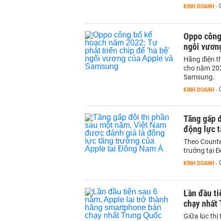
KINH DOANH
-
Oppo công 
ngôi vươn
Hãng điện t
cho năm 202
Samsung.
KINH DOANH
-
Tăng gấp đ
động lực 
Theo Counte
trưởng tại 
KINH DOANH
-
Lần đầu ti
chạy nhất
Giữa lúc th