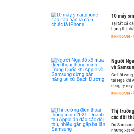
10 máy sma
Tại tất cả c
hạng thị phầ
KINH DOANH
-
Người Nga
và Samsun
Cơ hội vàng
tại Nga khi
công ty này 
KINH DOANH
-
Thị trường
các đối th
Dù Samsung 
nhưng xét v