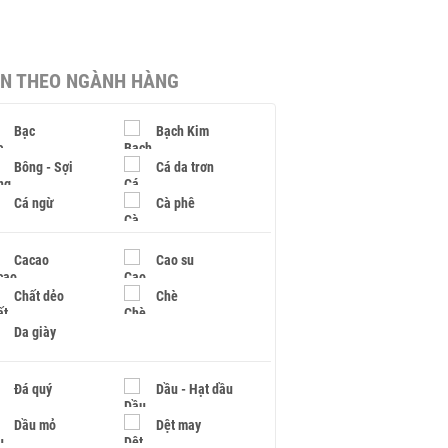
IN THEO NGÀNH HÀNG
Bạc
Bạch Kim
Bông - Sợi
Cá da trơn
Cá ngừ
Cà phê
Cacao
Cao su
Chất dẻo
Chè
Da giày
Đá quý
Dầu - Hạt dầu
Dầu mỏ
Dệt may