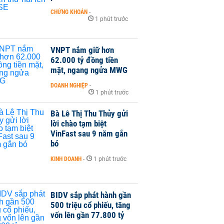
CHỨNG KHOÁN
-
1 phút trước
VNPT nắm giữ hơn
62.000 tỷ đồng tiền
mặt, ngang ngửa MWG
DOANH NGHIỆP
-
1 phút trước
Bà Lê Thị Thu Thủy gửi
lời chào tạm biệt
VinFast sau 9 năm gắn
bó
KINH DOANH
-
1 phút trước
BIDV sắp phát hành gần
500 triệu cổ phiếu, tăng
vốn lên gần 77.800 tỷ