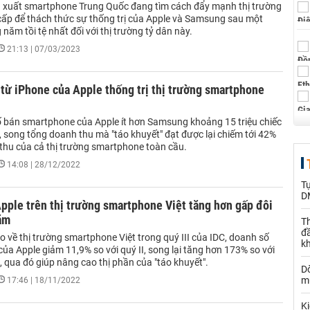
 xuất smartphone Trung Quốc đang tìm cách đẩy mạnh thị trường
 cấp để thách thức sự thống trị của Apple và Samsung sau một
năm tồi tệ nhất đối với thị trường tỷ dân này.
21:13 | 07/03/2023
từ iPhone của Apple thống trị thị trường smartphone
 bán smartphone của Apple ít hơn Samsung khoảng 15 triệu chiếc
I, song tổng doanh thu mà "táo khuyết" đạt được lại chiếm tới 42%
thu của cả thị trường smartphone toàn cầu.
14:08 | 28/12/2022
T
D
pple trên thị trường smartphone Việt tăng hơn gấp đôi
ăm
Th
đ
 về thị trường smartphone Việt trong quý III của IDC, doanh số
k
ủa Apple giảm 11,9% so với quý II, song lại tăng hơn 173% so với
, qua đó giúp nâng cao thị phần của "táo khuyết".
Dò
m
17:46 | 18/11/2022
Ki