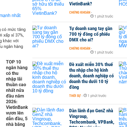
VietinBank?
CHỨNG KHOÁN
-
1 phút trước
Tự doanh sang tay gần
g có mức tăng
700 tỷ đồng cổ phiếu
i xấp xỉ 37%,
DMX cho ai?
g khác với
ấu ngân hàng
CHỨNG KHOÁN
-
1 phút trước
TOP 10
Đề xuất miễn 30% thuế
ngân hàng
thu nhập cho hộ kinh
có thu
doanh, doanh nghiệp có
nhập lãi
doanh thu dưới 10 tỷ
thuần cao
đồng
nhất nửa
đầu năm
THỜI SỰ
-
1 phút trước
2026:
VietinBank
Dàn lãnh đạo GenZ nhà
vươn lên
Vingroup,
dẫn đầu, 5
Techcombank, VPBank,
nhà băng