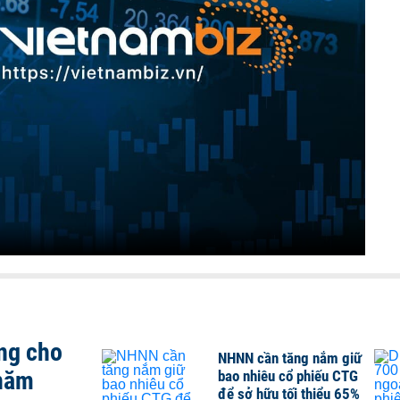
ng cho
NHNN cần tăng nắm giữ
 năm
bao nhiêu cổ phiếu CTG
để sở hữu tối thiểu 65%