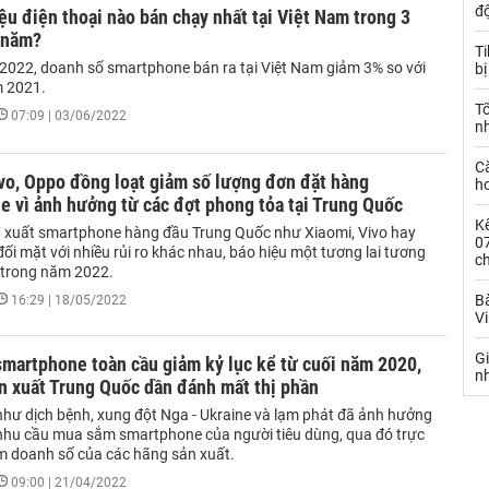
đ
u điện thoại nào bán chạy nhất tại Việt Nam trong 3
 năm?
T
/2022, doanh số smartphone bán ra tại Việt Nam giảm 3% so với
bị
m 2021.
T
07:09 | 03/06/2022
n
C
vo, Oppo đồng loạt giảm số lượng đơn đặt hàng
ho
 vì ảnh hưởng từ các đợt phong tỏa tại Trung Quốc
Kế
 xuất smartphone hàng đầu Trung Quốc như Xiaomi, Vivo hay
0
i mặt với nhiều rủi ro khác nhau, báo hiệu một tương lai tương
c
 trong năm 2022.
Bà
16:29 | 18/05/2022
V
G
martphone toàn cầu giảm kỷ lục kể từ cuối năm 2020,
n
n xuất Trung Quốc dần đánh mất thị phần
như dịch bệnh, xung đột Nga - Ukraine và lạm phát đã ảnh hưởng
 nhu cầu mua sắm smartphone của người tiêu dùng, qua đó trực
ảm doanh số của các hãng sản xuất.
09:00 | 21/04/2022