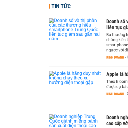
TIN TỨC
Doanh số 
liên tục g
Ba thương h
chứng kiến 
smartphone t
ngược với đ
KINH DOANH
-
Apple là h
Theo Bloomb
được dự báo
KINH DOANH
-
Doanh ngh
cao cấp v