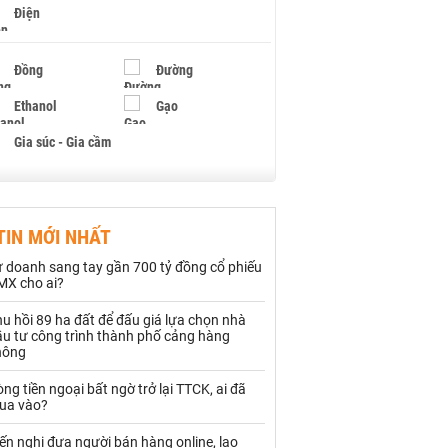
Điện
Đồng
Đường
Ethanol
Gạo
Gia súc - Gia cầm
Giấy
Gỗ
TIN MỚI NHẤT
Hạt điều
Hồ tiêu - Hạt tiêu
ự doanh sang tay gần 700 tỷ đồng cổ phiếu
Khí đốt
MX cho ai?
u hồi 89 ha đất để đấu giá lựa chọn nhà
Kim loại khác
Mắc ca
ầu tư công trình thành phố cảng hàng
hông
Muối
Ngũ cốc
ng tiền ngoại bất ngờ trở lại TTCK, ai đã
Nhựa - Hạt nhựa
ua vào?
ến nghị đưa người bán hàng online, lao