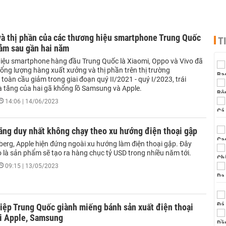
và thị phần của các thương hiệu smartphone Trung Quốc
T
iảm sau gần hai năm
iệu smartphone hàng đầu Trung Quốc là Xiaomi, Oppo và Vivo đã
tổng lượng hàng xuất xưởng và thị phần trên thị trường
oàn cầu giảm trong giai đoạn quý II/2021 - quý I/2023, trái
à tăng của hai gã khổng lồ Samsung và Apple.
14:06 | 14/06/2023
ãng duy nhất không chạy theo xu hướng điện thoại gập
erg, Apple hiện đứng ngoài xu hướng làm điện thoại gập. Đây
 là sản phẩm sẽ tạo ra hàng chục tỷ USD trong nhiều năm tới.
09:15 | 13/05/2023
iệp Trung Quốc giành miếng bánh sản xuất điện thoại
ới Apple, Samsung