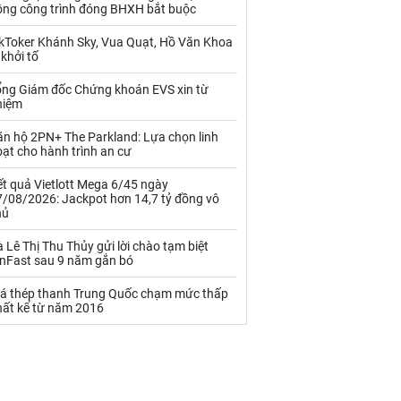
Palladium
Phân bón
ộng công trình đóng BHXH bắt buộc
Rau - Củ -Quả
Sắt thép
ikToker Khánh Sky, Vua Quạt, Hồ Văn Khoa
 khởi tố
Sữa
ổng Giám đốc Chứng khoán EVS xin từ
hiệm
Than
Thức ăn chăn nuôi
ăn hộ 2PN+ The Parkland: Lựa chọn linh
ạt cho hành trình an cư
Thủy hải sản khác
Tôm
t quả Vietlott Mega 6/45 ngày
Vàng
7/08/2026: Jackpot hơn 14,7 tỷ đồng vô
hủ
VLXD khác
Xăng dầu
 Lê Thị Thu Thủy gửi lời chào tạm biệt
inFast sau 9 năm gắn bó
Xi măng - Clynker
iá thép thanh Trung Quốc chạm mức thấp
hất kể từ năm 2016