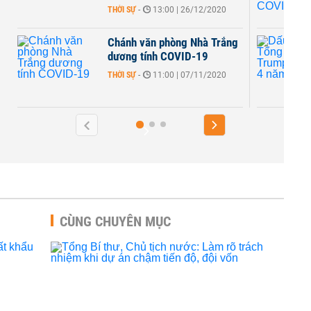
 26/12/2020
THỜI SỰ
-
09:00 | 26/10/2020
g Nhà Trắng
Dấu ấn của Tổng thống
ID-19
Trump trong gần 4 năm
sóng gió
 07/11/2020
THỜI SỰ
-
13:00 | 20/10/2020
CÙNG CHUYÊN MỤC