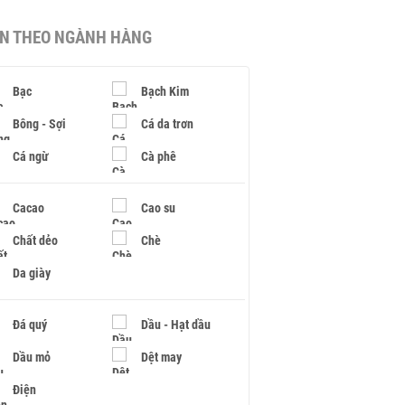
IN THEO NGÀNH HÀNG
Bạc
Bạch Kim
Bông - Sợi
Cá da trơn
Cá ngừ
Cà phê
Cacao
Cao su
Chất dẻo
Chè
Da giày
Đá quý
Dầu - Hạt dầu
Dầu mỏ
Dệt may
Điện