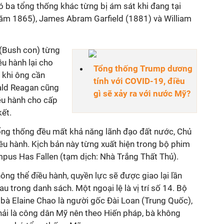
 ba tổng thống khác từng bị ám sát khi đang tại
ăm 1865), James Abram Garfield (1881) và William
(Bush con) từng
u hành lại cho
Tổng thống Trump dương
 khi ông cần
tính với COVID-19, điều
nald Reagan cũng
gì sẽ xảy ra với nước Mỹ?
ều hành cho cấp
kết.
ổng thống đều mất khả năng lãnh đạo đất nước, Chủ
ều hành. Kịch bản này từng xuất hiện trong bộ phim
us Has Fallen (tạm dịch: Nhà Trắng Thất Thủ).
ông thể điều hành, quyền lực sẽ được giao lại lần
au trong danh sách. Một ngoại lệ là vị trí số 14. Bộ
 bà Elaine Chao là người gốc Đài Loan (Trung Quốc),
phải là công dân Mỹ nên theo Hiến pháp, bà không