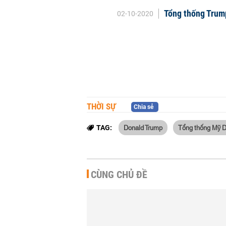
Tổng thống Trump
02-10-2020
THỜI SỰ
Chia sẻ
Donald Trump
Tổng thống Mỹ D
TAG:
CÙNG CHỦ ĐỀ
Những biến độn
trận thời sự, ki
2020