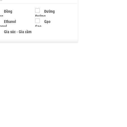
Đồng
Đường
Ethanol
Gạo
Gia súc - Gia cầm
Giấy
Gỗ
Hạt điều
Hồ tiêu - Hạt tiêu
Khí đốt
Kim loại khác
Mắc ca
Muối
Ngũ cốc
Nhựa - Hạt nhựa
Palladium
Phân bón