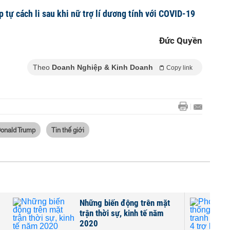
 tự cách li sau khi nữ trợ lí dương tính với COVID-19
Đức Quyền
Theo
Doanh Nghiệp & Kinh Doanh
Copy link
onald Trump
Tin thế giới
g trên mặt
Phó Tổng thống Mỹ vẫn đi
nh tế năm
tranh cử sau khi 4 trợ lí
nhiễm COVID-19