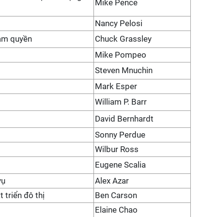
Mike Pence
Nancy Pelosi
Tạm quyền
Chuck Grassley
Mike Pompeo
Steven Mnuchin
Mark Esper
William P. Barr
David Bernhardt
Sonny Perdue
Wilbur Ross
Eugene Scalia
vụ
Alex Azar
 triển đô thị
Ben Carson
Elaine Chao