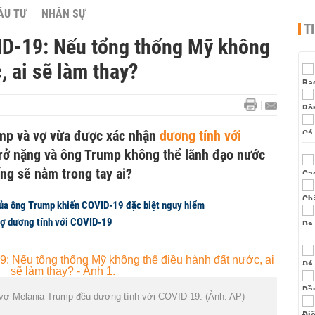
ẦU TƯ
NHÂN SỰ
T
D-19: Nếu tổng thống Mỹ không
, ai sẽ làm thay?
mp và vợ vừa được xác nhận
dương tính với
trở nặng và ông Trump không thể lãnh đạo nước
ng sẽ nằm trong tay ai?
của ông Trump khiến COVID-19 đặc biệt nguy hiểm
vợ dương tính với COVID-19
vợ Melania Trump đều dương tính với COVID-19. (Ảnh: AP)