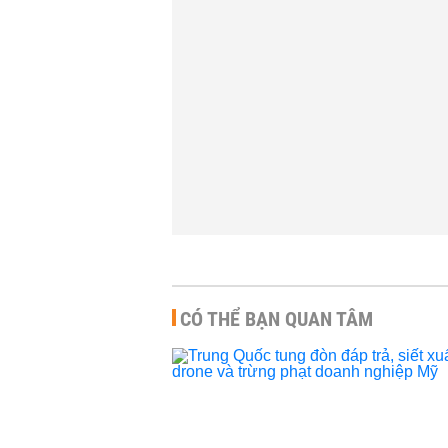
THỜI SỰ
-
13:00 |
Chánh văn phòn
dương tính COV
THỜI SỰ
-
11:00 |
CÓ THỂ BẠN QUAN TÂM