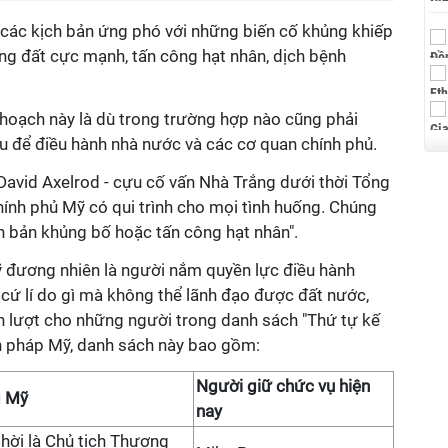
các kịch bản ứng phó với những biến cố khủng khiếp
động đất cực mạnh, tấn công hạt nhân, dịch bệnh
hoạch này là dù trong trường hợp nào cũng phải
 để điều hành nhà nước và các cơ quan chính phủ.
 David Axelrod - cựu cố vấn Nhà Trắng dưới thời Tổng
ính phủ Mỹ có qui trình cho mọi tình huống. Chúng
h bản khủng bố hoặc tấn công hạt nhân".
 đương nhiên là người nắm quyền lực điều hành
 cứ lí do gì mà không thể lãnh đạo được đất nước,
ần lượt cho những người trong danh sách "Thứ tự kế
n pháp Mỹ, danh sách này bao gồm:
Người giữ chức vụ hiện
g Mỹ
nay
hời là Chủ tịch Thượng