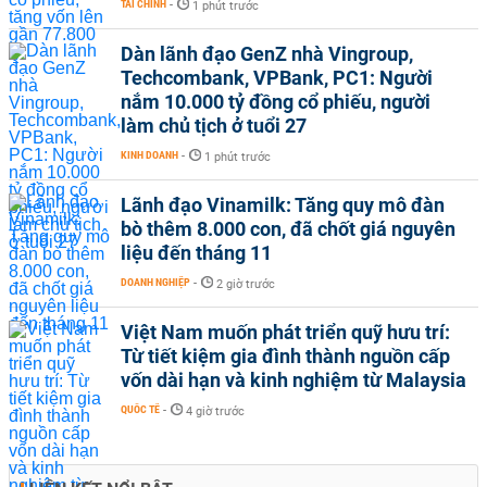
TÀI CHÍNH
-
1 phút trước
Dàn lãnh đạo GenZ nhà Vingroup,
Techcombank, VPBank, PC1: Người
nắm 10.000 tỷ đồng cổ phiếu, người
làm chủ tịch ở tuổi 27
KINH DOANH
-
1 phút trước
Lãnh đạo Vinamilk: Tăng quy mô đàn
bò thêm 8.000 con, đã chốt giá nguyên
liệu đến tháng 11
DOANH NGHIỆP
-
2 giờ trước
Việt Nam muốn phát triển quỹ hưu trí:
Từ tiết kiệm gia đình thành nguồn cấp
vốn dài hạn và kinh nghiệm từ Malaysia
QUỐC TẾ
-
4 giờ trước