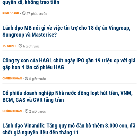
quyền xã, không trao tiền
KINH DOANH
-
27 phút trước
Lãnh đạo MB nói gì về việc tài trợ cho 18 dự án Vingroup,
Sungroup và Masterise?
TÀI CHÍNH
-
6 giờ trước
Công ty con của HAGL chốt ngày IPO gần 19 triệu cp với giá
gấp hơn 4 lần cổ phiếu HAG
CHỨNG KHOÁN
-
5 giờ trước
Cổ phiếu doanh nghiệp Nhà nước đồng loạt hút tiền, VNM,
BCM, GAS và GVR tăng trần
CHỨNG KHOÁN
-
2 giờ trước
Lãnh đạo Vinamilk: Tăng quy mô đàn bò thêm 8.000 con, đã
chốt giá nguyên liệu đến tháng 11