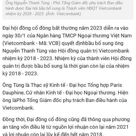
Ông Nguyễn Thanh Tùng - Phó Tổng Giám đốc phụ trách Ban điều
hành được Đại hội bầu bổ sung là Thành viên HĐQT Vietcombank
nhiệm kỳ 2018 - 2023. (Ảnh:
Vietcombank)
.
Đại hội đồng cổ đông bất thường năm 2023 diễn ra vào
ngày 30/1 của Ngân hàng TMCP Ngoại thương Việt Nam
(Vietcombank - Mã: VCB) quyết địnhbầu bổ sung ông
Nguyễn Thanh Tùng vào Hội đồng quản trị Vietcombank
nhiệm kỳ 2018 - 2023. Nhiệm kỳ của thành viên Hội đồng
quản trị được bầu bổ sung là thời gian còn lại của nhiệm
kỳ 2018 - 2023.
Ông Tùng là Thạc sỹ Kinh tế - Đại học Tổng hợp Paris
Dauphine, Cử nhân Kinh tế - Đại học Ngoại thương. Hiện
ông làPhó Tổng Giám đốc phụ trách Ban điều hành của
Vietcombank.
Đồng thời, Đại đồng cổ đông cũng đã thông qua phương
án tăng vốn điều lệ từ nguồn lợi nhuận còn lại năm 2021
và lợi nhuận còn lại lũy kế đến hết năm 2018.