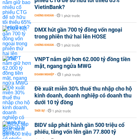
phiếu CTG để sở hữu tối thiểu 65%
VietinBank?
CHỨNG KHOÁN
-
1 phút trước
DMX hút gần 700 tỷ đồng vốn ngoại
trong phiên thứ hai lên HOSE
CHỨNG KHOÁN
-
1 phút trước
VNPT nắm giữ hơn 62.000 tỷ đồng tiền
mặt, ngang ngửa MWG
DOANH NGHIỆP
-
1 phút trước
Đề xuất miễn 30% thuế thu nhập cho hộ
kinh doanh, doanh nghiệp có doanh thu
dưới 10 tỷ đồng
THỜI SỰ
-
1 phút trước
BIDV sắp phát hành gần 500 triệu cổ
phiếu, tăng vốn lên gần 77.800 tỷ