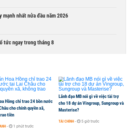
ay mạnh nhất nửa đầu năm 2026
ổ tức ngay trong tháng 8
i trong phiên thứ hai lên HOSE
6 nguyên nhân khiến dòng vốn trong nền kinh tế
Lãnh đạo MB nói gì về việc tài trợ
oa Hồng chỉ trao 24 bồn nước
cho 18 dự án Vingroup, Sungroup và
 Châu cho chính quyền xã,
Masterise?
rao tiền
TÀI CHÍNH
-
5 giờ trước
OANH
-
1 phút trước
g tiền mặt, ngang ngửa MWG