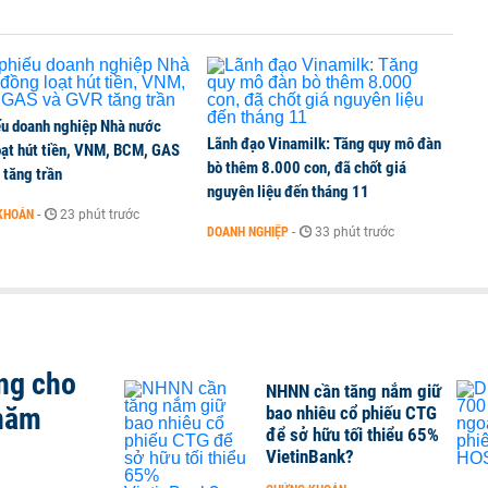
ếu doanh nghiệp Nhà nước
Lãnh đạo Vinamilk: Tăng quy mô đàn
oạt hút tiền, VNM, BCM, GAS
bò thêm 8.000 con, đã chốt giá
 tăng trần
nguyên liệu đến tháng 11
KHOÁN
-
23 phút trước
DOANH NGHIỆP
-
33 phút trước
ng cho
NHNN cần tăng nắm giữ
 năm
bao nhiêu cổ phiếu CTG
để sở hữu tối thiểu 65%
VietinBank?