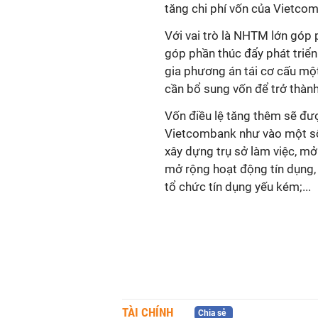
tăng chi phí vốn của Vietco
Với vai trò là NHTM lớn góp 
góp phần thúc đẩy phát triển
gia phương án tái cơ cấu mộ
cần bổ sung vốn để trở thàn
Vốn điều lệ tăng thêm sẽ đư
Vietcombank như vào một số 
xây dựng trụ sở làm việc, mở
mở rộng hoạt động tín dụng,
tổ chức tín dụng yếu kém;...
TÀI CHÍNH
Chia sẻ