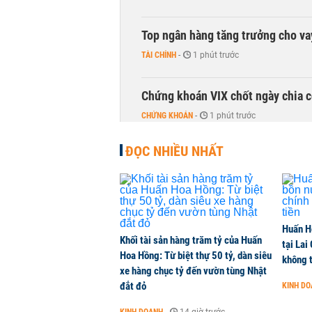
Top ngân hàng tăng trưởng cho v
TÀI CHÍNH
-
1 phút trước
Chứng khoán VIX chốt ngày chia c
CHỨNG KHOÁN
-
1 phút trước
ĐỌC NHIỀU NHẤT
DMX hút gần 700 tỷ đồng vốn ngoạ
CHỨNG KHOÁN
-
1 phút trước
Chuyên gia Phạm Xuân Hoè chỉ ra 
Huấn H
còn 'tắc nghẽn'
Khối tài sản hàng trăm tỷ của Huấn
tại Lai
THỜI SỰ
-
1 phút trước
Hoa Hồng: Từ biệt thự 50 tỷ, dàn siêu
không t
xe hàng chục tỷ đến vườn tùng Nhật
đắt đỏ
KINH D
VNPT nắm giữ hơn 62.000 tỷ đồn