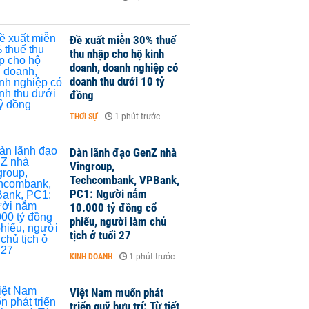
Đề xuất miễn 30% thuế
thu nhập cho hộ kinh
doanh, doanh nghiệp có
doanh thu dưới 10 tỷ
đồng
THỜI SỰ
-
1 phút trước
Dàn lãnh đạo GenZ nhà
Vingroup,
Techcombank, VPBank,
PC1: Người nắm
10.000 tỷ đồng cổ
phiếu, người làm chủ
tịch ở tuổi 27
KINH DOANH
-
1 phút trước
Việt Nam muốn phát
triển quỹ hưu trí: Từ tiết