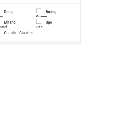
Đồng
Đường
Ethanol
Gạo
Gia súc - Gia cầm
Giấy
Gỗ
Hạt điều
Hồ tiêu - Hạt tiêu
Khí đốt
Kim loại khác
Mắc ca
Muối
Ngũ cốc
Nhựa - Hạt nhựa
Palladium
Phân bón