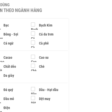
U DÙNG
IN THEO NGÀNH HÀNG
Bạc
Bạch Kim
Bông - Sợi
Cá da trơn
Cá ngừ
Cà phê
Cacao
Cao su
Chất dẻo
Chè
Da giày
Đá quý
Dầu - Hạt dầu
Dầu mỏ
Dệt may
Điện