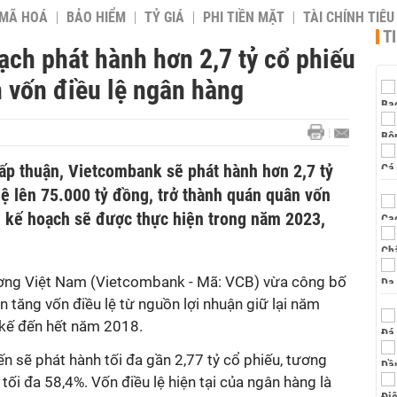
 MÃ HOÁ
BẢO HIỂM
TỶ GIÁ
PHI TIỀN MẶT
TÀI CHÍNH TIÊ
T
ch phát hành hơn 2,7 tỷ cổ phiếu
 vốn điều lệ ngân hàng
ấp thuận, Vietcombank sẽ phát hành hơn 2,7 tỷ
lệ lên 75.000 tỷ đồng, trở thành quán quân vốn
n kế hoạch sẽ được thực hiện trong năm 2023,
ng Việt Nam (Vietcombank - Mã: VCB) vừa công bố
n tăng vốn điều lệ từ nguồn lợi nhuận giữ lại năm
ỹ kế đến hết năm 2018.
 sẽ phát hành tối đa gần 2,77 tỷ cổ phiếu, tương
tối đa 58,4%. Vốn điều lệ hiện tại của ngân hàng là