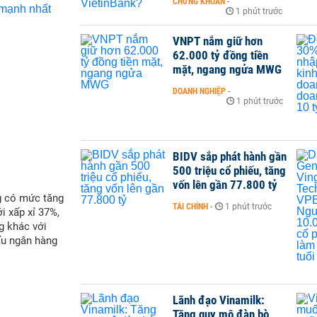
CHỨNG KHOÁN
-
1 phút trước
VNPT nắm giữ hơn
62.000 tỷ đồng tiền
mặt, ngang ngửa MWG
DOANH NGHIỆP
-
1 phút trước
BIDV sắp phát hành gần
500 triệu cổ phiếu, tăng
vốn lên gần 77.800 tỷ
g có mức tăng
TÀI CHÍNH
-
1 phút trước
i xấp xỉ 37%,
g khác với
ấu ngân hàng
Lãnh đạo Vinamilk:
Tăng quy mô đàn bò