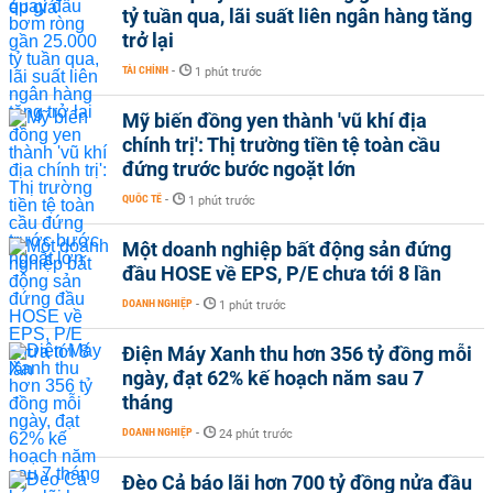
tỷ tuần qua, lãi suất liên ngân hàng tăng
trở lại
TÀI CHÍNH
-
1 phút trước
Mỹ biến đồng yen thành 'vũ khí địa
chính trị': Thị trường tiền tệ toàn cầu
đứng trước bước ngoặt lớn
QUỐC TẾ
-
1 phút trước
Một doanh nghiệp bất động sản đứng
đầu HOSE về EPS, P/E chưa tới 8 lần
DOANH NGHIỆP
-
1 phút trước
Điện Máy Xanh thu hơn 356 tỷ đồng mỗi
ngày, đạt 62% kế hoạch năm sau 7
tháng
DOANH NGHIỆP
-
24 phút trước
Đèo Cả báo lãi hơn 700 tỷ đồng nửa đầu