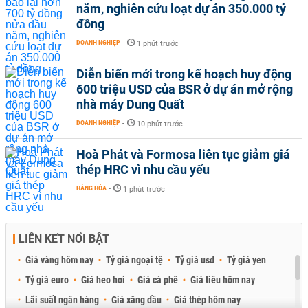
năm, nghiên cứu loạt dự án 350.000 tỷ
đồng
DOANH NGHIỆP
-
1 phút trước
Diễn biến mới trong kế hoạch huy động
600 triệu USD của BSR ở dự án mở rộng
nhà máy Dung Quất
DOANH NGHIỆP
-
10 phút trước
Hoà Phát và Formosa liên tục giảm giá
thép HRC vì nhu cầu yếu
HÀNG HÓA
-
1 phút trước
LIÊN KẾT NỔI BẬT
Giá vàng hôm nay
Tỷ giá ngoại tệ
Tỷ giá usd
Tỷ giá yen
Tỷ giá euro
Giá heo hơi
Giá cà phê
Giá tiêu hôm nay
Lãi suất ngân hàng
Giá xăng dầu
Giá thép hôm nay