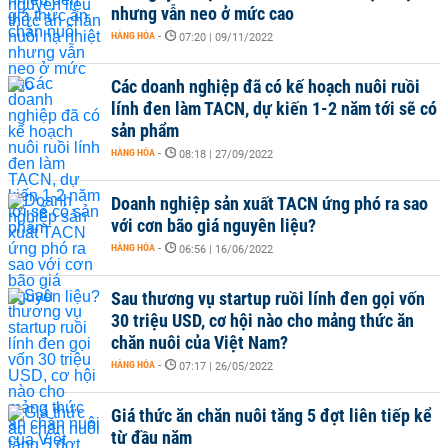
nhưng vẫn neo ở mức cao
HÀNG HÓA
-
07:20 | 09/11/2022
Các doanh nghiệp đã có kế hoạch nuôi ruồi
lính đen làm TACN, dự kiến 1-2 năm tới sẽ có
sản phẩm
HÀNG HÓA
-
08:18 | 27/09/2022
Doanh nghiệp sản xuất TACN ứng phó ra sao
với cơn bão giá nguyên liệu?
HÀNG HÓA
-
06:56 | 16/06/2022
Sau thương vụ startup ruồi lính đen gọi vốn
30 triệu USD, cơ hội nào cho mảng thức ăn
chăn nuôi của Việt Nam?
HÀNG HÓA
-
07:17 | 26/05/2022
Giá thức ăn chăn nuôi tăng 5 đợt liên tiếp kể
từ đầu năm