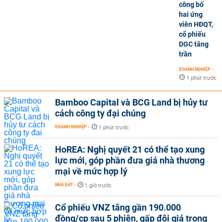
công bố
hai ứng
viên HĐQT,
cổ phiếu
DGC tăng
trần
DOANH NGHIỆP
-
1 phút trước
Bamboo Capital và BCG Land bị hủy tư
cách công ty đại chúng
DOANH NGHIỆP
-
1 phút trước
HoREA: Nghị quyết 21 có thể tạo xung
lực mới, góp phần đưa giá nhà thương
mại về mức hợp lý
NHÀ ĐẤT
-
1 giờ trước
Cổ phiếu VNZ tăng gần 190.000
đồng/cp sau 5 phiên, gấp đôi giá trong