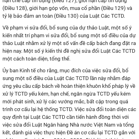
hạn chế cấp tín dụng (Điều 127), giới hạn cấp tín dụng
(Điều 128), giới hạn góp vốn, mua cổ phần (Điều 129) và
tỷ lệ bảo đảm an toàn (Điều 130) của Luật Các TCTD.
Về phạm vi sửa đổi, bổ sung của dự thảo Luật, một số ý
kiến nhất trí phạm vi sửa đổi, bổ sung một số điều của dự
thảo Luật nhằm xử lý một số vấn đề cấp bách đang đặt ra
hiện nay. Một số ý kiến thì đề nghị sửa đổi Luật Các TCTD
một cách toàn diện, tổng thể.
Ủy ban Kinh tế cho rằng, mục đích của việc sửa đổi, bổ
sung một số điều của Luật Các TCTD lần này nhằm đáp
ứng yêu cầu cấp bách về hoàn thiện khuôn khổ pháp lý về
xử lý TCTD yếu kém, hạn chế, ngăn ngừa TCTD yếu kém
mới phát sinh, xử lý các vướng mắc, bất cập trong quá
trình cơ cấu lại hệ thống TCTD. Việc sửa đổi toàn diện các
quy định tại Luật Các TCTD cần tiến hành đồng thời với
việc sửa đổi Luật Ngân hàng Nhà nước Việt Nam và tổng
kết, đánh giá việc thực hiện Đề án cơ cấu lại TCTD gắn với