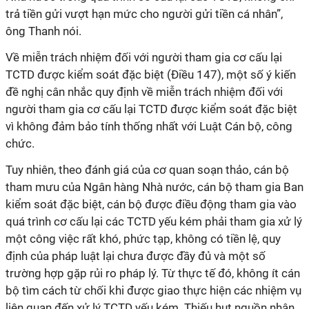
trả tiền gửi vượt hạn mức cho người gửi tiền cá nhân”,
ông Thanh nói.
Về miễn trách nhiệm đối với người tham gia cơ cấu lại
TCTD được kiểm soát đặc biệt (Điều 147), một số ý kiến
đề nghị cân nhắc quy định về miễn trách nhiệm đối với
người tham gia cơ cấu lại TCTD được kiểm soát đặc biệt
vì không đảm bảo tính thống nhất với Luật Cán bộ, công
chức.
Tuy nhiên, theo đánh giá của cơ quan soạn thảo, cán bộ
tham mưu của Ngân hàng Nhà nước, cán bộ tham gia Ban
kiểm soát đặc biệt, cán bộ được điều động tham gia vào
quá trình cơ cấu lại các TCTD yếu kém phải tham gia xử lý
một công việc rất khó, phức tạp, không có tiền lệ, quy
định của pháp luật lại chưa được đầy đủ và một số
trường hợp gặp rủi ro pháp lý. Từ thực tế đó, không ít cán
bộ tìm cách từ chối khi được giao thực hiện các nhiệm vụ
liên quan đến xử lý TCTD yếu kém. Thiếu hụt nguồn nhân