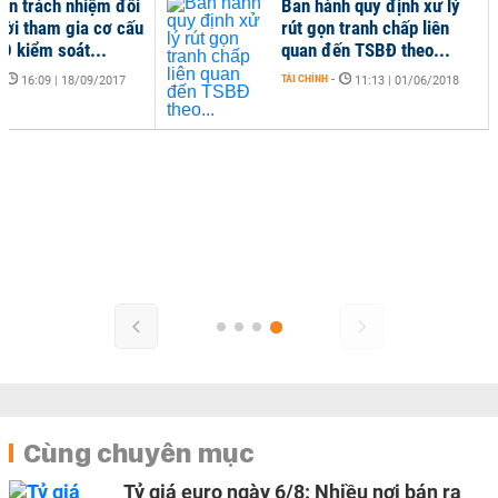
ễn trách nhiệm đối
Ban hành quy định xử lý
ười tham gia cơ cấu
rút gọn tranh chấp liên
TD kiểm soát...
quan đến TSBĐ theo...
-
TÀI CHÍNH
-
16:09 | 18/09/2017
11:13 | 01/06/2018
Cùng chuyên mục
Tỷ giá euro ngày 6/8: Nhiều nơi bán ra