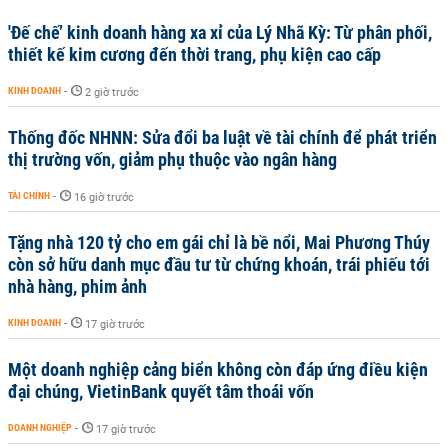
'Đế chế’ kinh doanh hàng xa xỉ của Lý Nhã Kỳ: Từ phân phối,
thiết kế kim cương đến thời trang, phụ kiện cao cấp
KINH DOANH
-
2 giờ trước
Thống đốc NHNN: Sửa đổi ba luật về tài chính để phát triển
thị trường vốn, giảm phụ thuộc vào ngân hàng
TÀI CHÍNH
-
16 giờ trước
Tặng nhà 120 tỷ cho em gái chỉ là bề nổi, Mai Phương Thúy
còn sở hữu danh mục đầu tư từ chứng khoán, trái phiếu tới
nhà hàng, phim ảnh
KINH DOANH
-
17 giờ trước
Một doanh nghiệp cảng biển không còn đáp ứng điều kiện
đại chúng, VietinBank quyết tâm thoái vốn
DOANH NGHIỆP
-
17 giờ trước