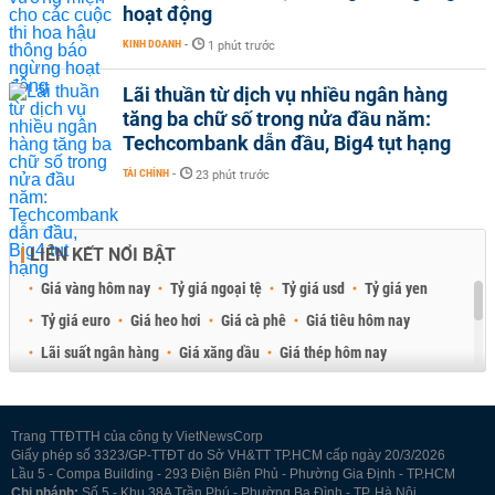
hoạt động
KINH DOANH
-
1 phút trước
Lãi thuần từ dịch vụ nhiều ngân hàng
tăng ba chữ số trong nửa đầu năm:
Techcombank dẫn đầu, Big4 tụt hạng
TÀI CHÍNH
-
23 phút trước
LIÊN KẾT NỔI BẬT
Giá vàng hôm nay
Tỷ giá ngoại tệ
Tỷ giá usd
Tỷ giá yen
Tỷ giá euro
Giá heo hơi
Giá cà phê
Giá tiêu hôm nay
Lãi suất ngân hàng
Giá xăng dầu
Giá thép hôm nay
Giá sầu riêng
Giá thịt heo
Giá gạo
Giá cao su
Best Retail Brokers
Diễn đàn đầu tư Việt Nam 2026
Trang TTĐTTH của công ty VietNewsCorp
Giấy phép số 3323/GP-TTĐT do Sở VH&TT TP.HCM cấp ngày 20/3/2026
Lầu 5 - Compa Building - 293 Điện Biên Phủ - Phường Gia Định - TP.HCM
Chi nhánh:
Số 5 - Khu 38A Trần Phú - Phường Ba Đình - TP. Hà Nội