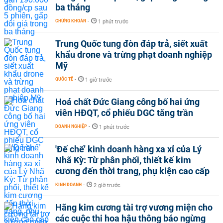
ba tháng
CHỨNG KHOÁN
-
1 phút trước
Trung Quốc tung đòn đáp trả, siết xuất
khẩu drone và trừng phạt doanh nghiệp
Mỹ
QUỐC TẾ
-
1 giờ trước
Hoá chất Đức Giang công bố hai ứng
viên HĐQT, cổ phiếu DGC tăng trần
DOANH NGHIỆP
-
1 phút trước
'Đế chế’ kinh doanh hàng xa xỉ của Lý
Nhã Kỳ: Từ phân phối, thiết kế kim
cương đến thời trang, phụ kiện cao cấp
KINH DOANH
-
2 giờ trước
Hãng kim cương tài trợ vương miện cho
các cuộc thi hoa hậu thông báo ngừng