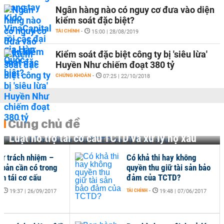
Ngân hàng nào có nguy cơ đưa vào diện
kiểm soát đặc biệt?
TÀI CHÍNH
-
15:00 | 28/08/2019
Kiểm soát đặc biệt công ty bị 'siêu lừa'
Huyền Như chiếm đoạt 380 tỷ
CHỨNG KHOÁN
-
07:25 | 22/10/2018
Cùng chủ đề
Luật hỗ trợ tái cơ cấu TCTD và xử lý nợ xấu
rừ trách nhiệm –
Có khả thi hay không
hoản cần có trong
quyền thu giữ tài sản bảo
nh tái cơ cấu
đảm của TCTD?
-
TÀI CHÍNH
-
19:37 | 26/09/2017
19:48 | 07/06/2017