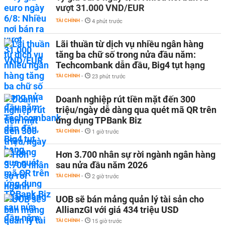
vượt 31.000 VND/EUR
TÀI CHÍNH
-
4 phút trước
Lãi thuần từ dịch vụ nhiều ngân hàng
tăng ba chữ số trong nửa đầu năm:
Techcombank dẫn đầu, Big4 tụt hạng
TÀI CHÍNH
-
23 phút trước
Doanh nghiệp rút tiền mặt đến 300
triệu/ngày dễ dàng qua quét mã QR trên
ứng dụng TPBank Biz
TÀI CHÍNH
-
1 giờ trước
Hơn 3.700 nhân sự rời ngành ngân hàng
sau nửa đầu năm 2026
TÀI CHÍNH
-
2 giờ trước
UOB sẽ bán mảng quản lý tài sản cho
AllianzGI với giá 434 triệu USD
TÀI CHÍNH
-
15 giờ trước