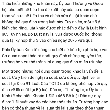
Thấu hiểu những khó khăn này, Ủy ban Thường vụ Quốc
hội cho biết sẽ tiếp thu đề xuất này của cơ quan soạn
thảo và hứa sẽ tiếp thu và chỉnh sửa ở luật khác chứ
không thể quy định trong luật này. Tuy nhiên, một số ý
kiến cho rằng, luật khác được nhắc đến ở đây là Luật hình
sự. Tuy nhiên, Bộ Luật này lại vừa được Quốc hội thông
qua tại kỳ họp thứ 3 vào chiều ngày 20/6 vừa qua.
Phía Ủy ban Kinh tế cũng cho biết sẽ tiếp tục phối hợp với
Cơ quan soạn thảo rà soát quy định những nguyên tắc,
trường hợp cụ thể tránh lợi dụng quy định miễn trừ này.
Một trong những nội dung quan trọng khác là vấn đề lãi
suất. Có ý kiến đề nghị rà soát, sửa đổi quy định về lãi
suất tại Điều 91 Luật Các TCTD do không phù hợp với quy
định về lãi suất tại Bộ luật Dân sự. Thường trực Ủy ban
Kinh tế cho biết, Khoản 1 Điều 468 Bộ luật Dân sự quy
định: “Lãi suất vay do các bên thỏa thuận. Trường hợp các
bên có thỏa thuận về lãi suất thì lãi suất theo thỏa thuận