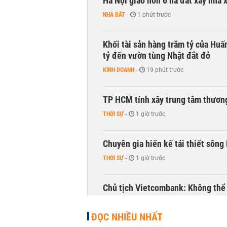
Hà Nội giao hơn 6 ha đất xây nhà 
NHÀ ĐẤT
-
1 phút trước
Khối tài sản hàng trăm tỷ của Huấ
tỷ đến vườn tùng Nhật đắt đỏ
KINH DOANH
-
19 phút trước
TP HCM tính xây trung tâm thương
THỜI SỰ
-
1 giờ trước
Chuyên gia hiến kế tái thiết sông
THỜI SỰ
-
1 giờ trước
Chủ tịch Vietcombank: Không thể q
TÀI CHÍNH
-
1 giờ trước
ĐỌC NHIỀU NHẤT