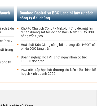
 hoạch
Bamboo Capital và BCG Land bị hủy tư cách
công ty đại chúng
Trạch 2 dự
Khởi tố Chủ tịch Công ty Mekolor từng đề xuất làm
m
dự án đường sắt tốc độ cao Bắc - Nam 100 tỷ USD
bằng vốn tự có
c từ NT2
Hoá chất Đức Giang công bố hai ứng viên HĐQT, cổ
phiếu DGC tăng trần
hất trong
Doanh nghiệp 'họ FPT' chốt ngày nhận cổ tức
10.000 đồng/cp
 công ty
PNJ triệu tập họp bất thường, dự kiến điều chỉnh kế
hoạch kinh doanh 2026