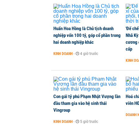
Huấn Hoa Hồng là Chủ tịch doanh
'Đế chế
nghiệp vốn 100 tỷ, góp cổ phần trong
Nhã Kỳ:
hai doanh nghiệp khác
cương đ
cấp
KINH DOANH
-
4 giờ trước
KINH D
Con gái tỷ phú Phạm Nhật Vượng lần
Hoá ch
đầu tham gia vào hệ sinh thái
viên H
Vingroup
DOANH 
KINH DOANH
-
5 giờ trước