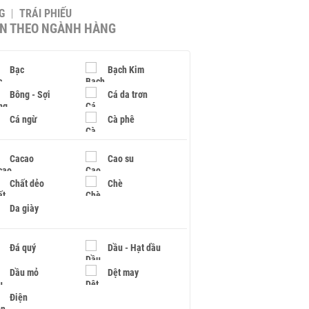
G
TRÁI PHIẾU
IN THEO NGÀNH HÀNG
Bạc
Bạch Kim
Bông - Sợi
Cá da trơn
Cá ngừ
Cà phê
Cacao
Cao su
Chất dẻo
Chè
Da giày
Đá quý
Dầu - Hạt dầu
Dầu mỏ
Dệt may
Điện