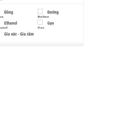
Đồng
Đường
Ethanol
Gạo
Gia súc - Gia cầm
Giấy
Gỗ
Hạt điều
Hồ tiêu - Hạt tiêu
Khí đốt
Kim loại khác
Mắc ca
Muối
Ngũ cốc
Nhựa - Hạt nhựa
Palladium
Phân bón