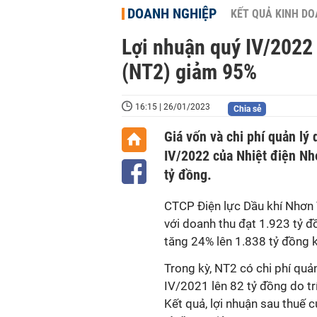
DOANH NGHIỆP
KẾT QUẢ KINH D
Lợi nhuận quý IV/2022
(NT2) giảm 95%
16:15 | 26/01/2023
Chia sẻ
Giá vốn và chi phí quản lý
IV/2022 của Nhiệt điện Nh
tỷ đồng.
CTCP Điện lực Dầu khí Nhơn
với doanh thu đạt 1.923 tỷ đ
tăng 24% lên 1.838 tỷ đồng k
Trong kỳ, NT2 có chi phí quả
IV/2021 lên 82 tỷ đồng do
t
Kết quả, lợi nhuận sau thuế 