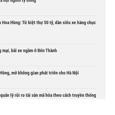
xã hội nghìn tỷ đồng
n Hoa Hồng: Từ biệt thự 50 tỷ, dàn siêu xe hàng chục
 mại, bãi xe ngầm ở Bến Thành
 Hồng, mở không gian phát triển cho Hà Nội
uản lý rủi ro tài sản mã hóa theo cách truyền thống