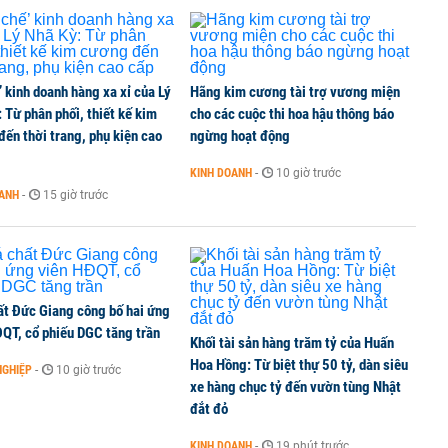
’ kinh doanh hàng xa xỉ của Lý
Hãng kim cương tài trợ vương miện
 Từ phân phối, thiết kế kim
cho các cuộc thi hoa hậu thông báo
ến thời trang, phụ kiện cao
ngừng hoạt động
KINH DOANH
-
10 giờ trước
OANH
-
15 giờ trước
ất Đức Giang công bố hai ứng
ĐQT, cổ phiếu DGC tăng trần
Khối tài sản hàng trăm tỷ của Huấn
Hoa Hồng: Từ biệt thự 50 tỷ, dàn siêu
NGHIỆP
-
10 giờ trước
xe hàng chục tỷ đến vườn tùng Nhật
đắt đỏ
KINH DOANH
-
19 phút trước