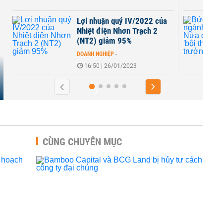
14:22 | 18/08/2022
22 của
Bức tranh ngành dệt may:
h 2
Nửa đầu năm lãi 'bội thu', đà
tăng trưởng...
DOANH NGHIỆP
-
11:08 | 01/08/2022
CÙNG CHUYÊN MỤC