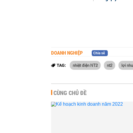
DOANH NGHIỆP
Chia sẻ
nhiệt điện NT2
nt2
lợi nh
TAG:
CÙNG CHỦ ĐỀ
Tập đoàn Bảo Việt: L
nhuận năm 2022 gi
đạt 1.988 tỷ, nắm giữ
TÀI CHÍNH
-
17:00 | 02/