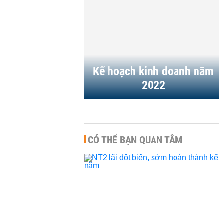
Lợi nhuận quý IV/20
Nhiệt điện Nhơn Trạc
(NT2) giảm 95%
DOANH NGHIỆP
-
16:50 | 26/01/2023
Kế hoạch kinh doanh năm
2022
CÓ THỂ BẠN QUAN TÂM