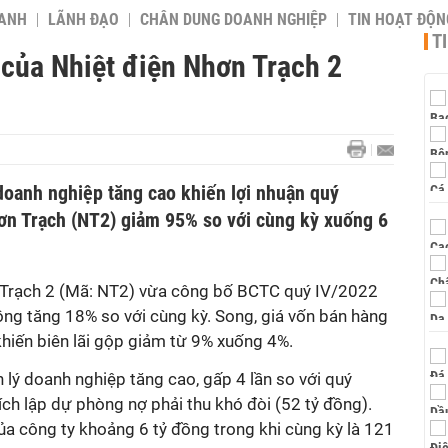
OANH
LÃNH ĐẠO
CHÂN DUNG DOANH NGHIỆP
TIN HOẠT ĐỘN
T
 của Nhiệt điện Nhơn Trạch 2
 doanh nghiệp tăng cao khiến lợi nhuận quý
ơn Trạch (NT2) giảm 95% so với cùng kỳ xuống 6
 Trạch 2 (Mã: NT2) vừa công bố BCTC quý IV/2022
ồng tăng 18% so với cùng kỳ. Song, giá vốn bán hàng
hiến biên lãi gộp giảm từ 9% xuống 4%.
n lý doanh nghiệp tăng cao, gấp 4 lần so với quý
rích lập dự phòng nợ phải thu khó đòi (52 tỷ đồng).
của công ty khoảng 6 tỷ đồng trong khi cùng kỳ là 121