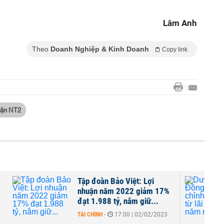
Lâm Anh
Theo
Doanh Nghiệp & Kinh Doanh
Copy link
uận NT2
ợi
Dược Lâm Đồng (LDP) điều
ảm 17%
chỉnh kế hoạch từ lãi thành
...
lỗ năm nay, hủy...
02/2023
DOANH NGHIỆP
-