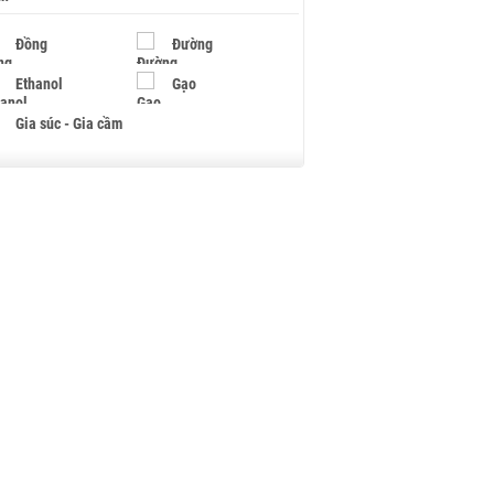
Đồng
Đường
Ethanol
Gạo
Gia súc - Gia cầm
Giấy
Gỗ
Hạt điều
Hồ tiêu - Hạt tiêu
Khí đốt
Kim loại khác
Mắc ca
Muối
Ngũ cốc
Nhựa - Hạt nhựa
Palladium
Phân bón