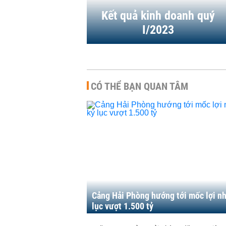
8/2023
07:11 | 15/06/2023
Kết quả kinh doanh quý
I/2023
CÓ THỂ BẠN QUAN TÂM
Cảng Hải Phòng hướng tới mốc lợi n
lục vượt 1.500 tỷ