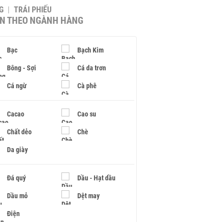
G
TRÁI PHIẾU
IN THEO NGÀNH HÀNG
Bạc
Bạch Kim
Bông - Sợi
Cá da trơn
Cá ngừ
Cà phê
Cacao
Cao su
Chất dẻo
Chè
Da giày
Đá quý
Dầu - Hạt dầu
Dầu mỏ
Dệt may
Điện