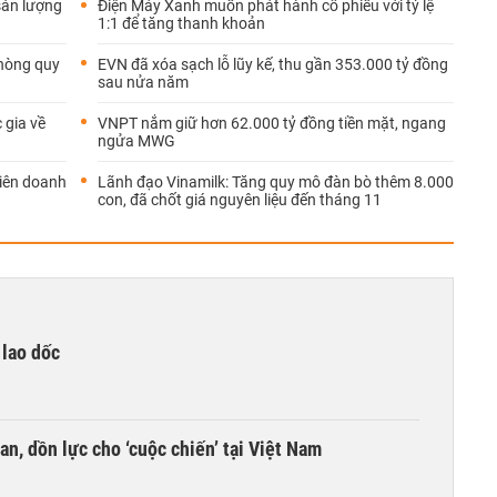
sản lượng
Điện Máy Xanh muốn phát hành cổ phiếu với tỷ lệ
1:1 để tăng thanh khoản
Phòng quy
EVN đã xóa sạch lỗ lũy kế, thu gần 353.000 tỷ đồng
sau nửa năm
 gia về
VNPT nắm giữ hơn 62.000 tỷ đồng tiền mặt, ngang
ngửa MWG
liên doanh
Lãnh đạo Vinamilk: Tăng quy mô đàn bò thêm 8.000
con, đã chốt giá nguyên liệu đến tháng 11
 lao dốc
an, dồn lực cho ‘cuộc chiến’ tại Việt Nam