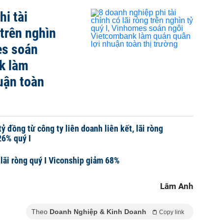
i tài
 trên nghìn
es soán
k làm
uận toàn
ỷ đồng từ công ty liên doanh liên kết, lãi ròng
6% quý I
 lãi ròng quý I Viconship giảm 68%
Lâm Anh
Theo
Doanh Nghiệp & Kinh Doanh
Copy link