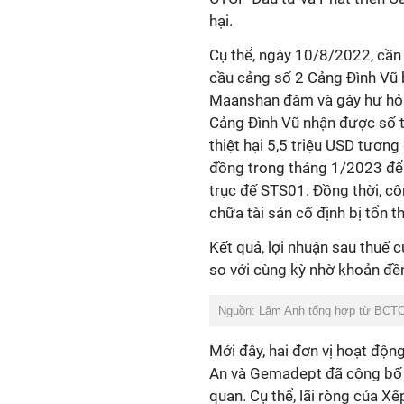
hại.
Cụ thể, ngày
10/8/2022, cần 
cầu cảng số 2 Cảng Đình Vũ b
Maanshan đâm
và
gây hư hỏn
Cảng Đình Vũ nhận
được số t
thiệt hại 5,5 triệu USD tươn
đồng
trong tháng 1/2023 để
trục đế STS01.
Đồng thời, cô
chữa tài sản cố định bị tổn t
Kết quả, lợi nhuận sau thuế
so với cùng kỳ nhờ khoản đề
Nguồn: Lâm Anh tổng hợp từ BCTC
Mới đây, hai đơn vị hoạt động
An và Gemadept đã công bố 
quan.
Cụ thể, lãi ròng của X