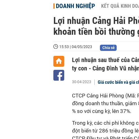
DOANH NGHIỆP
KẾT QUẢ KINH D
Lợi nhuận Cảng Hải Ph
khoản tiền bồi thường 
15:53 | 04/05/2023
Chia sẻ
Lợi nhuận sau thuế của Cả
ty con - Cảng Đình Vũ nhận
Giá cước biển và giá c
30-04-2023
CTCP Cảng Hải Phòng (Mã:
đồng doanh thu thuần, giảm 
% so với cùng kỳ, lên 37%.
Trong kỳ, các chi phí không 
đột biến từ 286 triệu đồng l
CTCP Đầu tư và Phát triển C