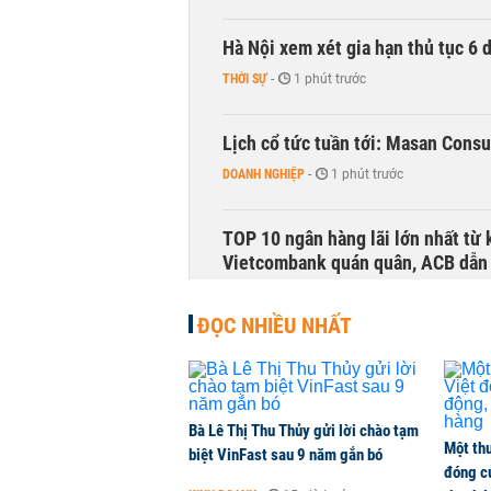
Hà Nội xem xét gia hạn thủ tục 6 
THỜI SỰ
-
1 phút trước
Lịch cổ tức tuần tới: Masan Cons
DOANH NGHIỆP
-
1 phút trước
TOP 10 ngân hàng lãi lớn nhất từ
Vietcombank quán quân, ACB dẫn
TÀI CHÍNH
-
1 phút trước
ĐỌC NHIỀU NHẤT
Vì sao bỗng dưng đứng tên doanh
KINH DOANH
-
1 phút trước
Bà Lê Thị Thu Thủy gửi lời chào tạm
Một thư
Thuế mới của Mỹ tạo thêm sức ép 
biệt VinFast sau 9 năm gắn bó
đóng c
HÀNG HÓA
-
1 phút trước