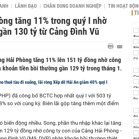
OANH
LÃNH ĐẠO
CHÂN DUNG DOANH NGHIỆP
TIN HOẠT ĐỘN
T
òng tăng 11% trong quý I nhờ
gần 130 tỷ từ Cảng Đình Vũ
ng Hải Phòng tăng 11% lên 151 tỷ đồng nhờ công
 khoản tiền bồi thường gần 129 tỷ trong tháng 1.
ho thuê tàu đi xuống, lãi ròng Xếp dỡ Hải An giảm 40% quý I
 PHP)
đã công bố BCTC hợp nhất quý I với 503 tỷ
8% so với cùng kỳ. Biên lãi gộp tăng thêm một điểm
có biến động nhiều. Song, phần thu nhập khác lại tăng
ên 129 tỷ đồng nhờ công ty con của Cảng Hải Phòng -
ảng Đình Vũ (Mã: DVP) nhận khoản bồi thường thiệt