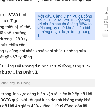
trục STS01 tại
Mới đây, Cảng Đĩnh Vũ đã công
bố BCTC quý I với 106 tỷ đồng
ị tàu Tiger
lợi nhuận sau thuế tăng 96% so
g thiết bị.
Vì thế,
với cùng kỳ nhờ khoản tiền bồi
thường nhận được trong tháng
iền bồi thường
1
.
g đương 128,9 tỷ
 sửa chữa cần
ng ty cũng ghi nhận khoản chi phí dự phòng sửa
hất gần 67 tỷ đồng.
 của Cảng Hải Phòng đạt hơn 151 tỷ đồng, tăng 11%
n bù từ Cảng Đình Vũ.
 của Cảng Hải Phòng.
 trong lĩnh vực cảng biển, vận tải biển là Xếp dỡ Hải
BCTC quý I với kết quả kinh doanh không mấy khả
ếp dỡ Hải An
giảm 40% xuống 119 tỷ đồng
, còn lãi