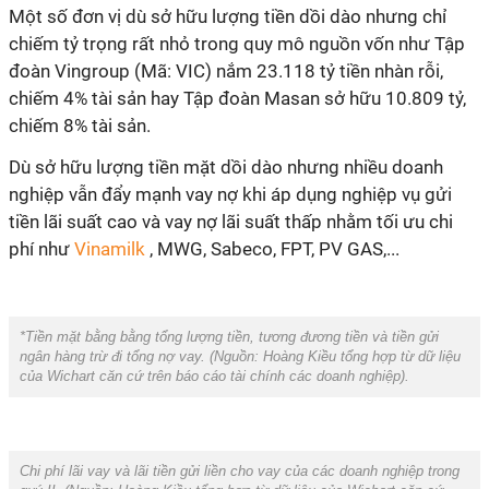
Một số đơn vị dù sở hữu lượng tiền dồi dào nhưng chỉ
chiếm tỷ trọng rất nhỏ trong quy mô nguồn vốn như Tập
đoàn Vingroup (Mã: VIC) nắm 23.118 tỷ tiền nhàn rỗi,
chiếm 4% tài sản hay Tập đoàn Masan sở hữu 10.809 tỷ,
chiếm 8% tài sản.
Dù sở hữu lượng tiền mặt dồi dào nhưng nhiều doanh
nghiệp vẫn đẩy mạnh vay nợ khi áp dụng nghiệp vụ gửi
tiền lãi suất cao và vay nợ lãi suất thấp nhằm tối ưu chi
phí như
Vinamilk
, MWG, Sabeco, FPT, PV GAS,...
*Tiền mặt bằng bằng tổng lượng tiền, tương đương tiền và tiền gửi
ngân hàng trừ đi tổng nợ vay. (Nguồn: Hoàng Kiều tổng hợp từ dữ liệu
của Wichart căn cứ trên báo cáo tài chính các doanh nghiệp).
Chi phí lãi vay và lãi tiền gửi liền cho vay của các doanh nghiệp trong