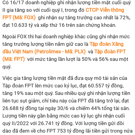
Có 16/17 doanh nghiệp ghi nhận lượng tiền mặt cuối quý
II gia tăng so với cuối quý I, trong đó
CTCP Viễn thông
FPT (Mã: FOX)
ghi nhận sự tăng trưởng cao nhất là 72%,
đạt 10.633 tỷ và xếp thứ 16 trên sàn chứng khoán.
Ngoài FOX thì hai doanh nghiệp khác cũng ghi nhận mức
tăng trưởng lượng tiền nắm giữ cao là
Tập đoàn Xăng
dầu Việt Nam (Petrolimex - Mã: PLX)
và
Tập đoàn FPT
(Mã: FPT)
với mức tăng lần lượt là 50% và 56% sau một
quý.
Việc gia tăng lượng tiền mặt đã đưa quy mô tài sản của
Tập đoàn FPT lên mức cao kỷ lục, đạt 60.557 tỷ đồng,
tăng 19% sau một quý. Sau nhiều quý ghi nhận lượng tiền
liên tục sụt giảm, chỉ tiêu này của FPT đã tăng trở lại, đạt
26.688 tỷ đồng tại ngày 30/6 và chiếm 44% tổng tài sản.
Lượng tiền này gần bằng mức cao kỷ lục ghi nhận cuối
quý II/2022 với 26.741 tỷ đồng. Với lượng tiền gửi dồi
dào đã đem về cho FPT 753 tỷ đồng lãi tiền gửi trong nửa