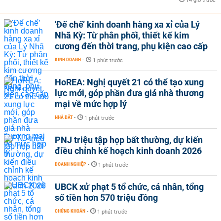
14 giờ trước
'Đế chế’ kinh doanh hàng xa xỉ của Lý
Nhã Kỳ: Từ phân phối, thiết kế kim
cương đến thời trang, phụ kiện cao cấp
KINH DOANH
-
1 phút trước
HoREA: Nghị quyết 21 có thể tạo xung
lực mới, góp phần đưa giá nhà thương
mại về mức hợp lý
NHÀ ĐẤT
-
1 phút trước
PNJ triệu tập họp bất thường, dự kiến
điều chỉnh kế hoạch kinh doanh 2026
DOANH NGHIỆP
-
1 phút trước
UBCK xử phạt 5 tổ chức, cá nhân, tổng
số tiền hơn 570 triệu đồng
CHỨNG KHOÁN
-
1 phút trước