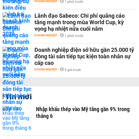
DOANH NGHIỆP
-
1 phút trước
Lãnh đạo Sabeco: Chi phí quảng cáo
tăng mạnh trong mùa World Cup, kỳ
vọng hạ nhiệt nửa cuối năm
DOANH NGHIỆP
-
1 phút trước
Doanh nghiệp điện sở hữu gần 25.000 tỷ
đồng tài sản tiếp tục kiện toàn nhân sự
cấp cao
DOANH NGHIỆP
-
9 giờ trước
Tin mới
Nhập khẩu thép vào Mỹ tăng gần 9% trong
tháng 6