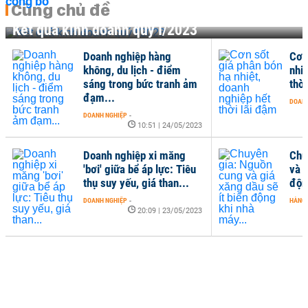
Cùng chủ đề
Kết quả kinh doanh quý I/2023
Doanh nghiệp hàng
Cơn
không, du lịch - điểm
nhiệ
sáng trong bức tranh ảm
thời
đạm...
DOANH
DOANH NGHIỆP
-
10:51 | 24/05/2023
Doanh nghiệp xi măng
Chu
'bơi' giữa bể áp lực: Tiêu
và g
thụ suy yếu, giá than...
độn
DOANH NGHIỆP
-
HÀNG
20:09 | 23/05/2023