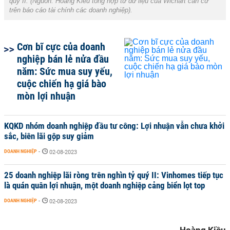
quý II. (Nguồn: Hoàng Kiều tổng hợp từ dữ liệu của Wichart căn cứ
trên báo cáo tài chính các doanh nghiệp).
Cơn bĩ cực của doanh
nghiệp bán lẻ nửa đầu
năm: Sức mua suy yếu,
cuộc chiến hạ giá bào
mòn lợi nhuận
KQKD nhóm doanh nghiệp đầu tư công: Lợi nhuận vẫn chưa khởi
sắc, biên lãi gộp suy giảm
DOANH NGHIỆP
-
02-08-2023
25 doanh nghiệp lãi ròng trên nghìn tỷ quý II: Vinhomes tiếp tục
là quán quân lợi nhuận, một doanh nghiệp cảng biển lọt top
DOANH NGHIỆP
-
02-08-2023