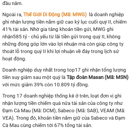
đầu năm.
Ngoài ra,
Thế Giới Di Động (Mã: MWG)
là doanh nghiệp
ghi nhận lượng tiền nắm giữ cao kỷ lục cuối quý II, chiếm
41% tài sản. Nhờ gia tăng khoản tiền gửi, MWG ghi
nhận585 tỷ - chủ yếu từ lãi tiền gửi trong quý II, không
những đóng góp lớn vào lợi nhuận mà còn giúp công ty
thoát lỗ trong quý II khi lợi nhuận về đáy trong lịch sử
hoạt động.
Doanh nghiệp duy nhất trong top17 ghi nhận tổng lượng
tiền suy giảm sau một quý là
Tập đoàn Masan (Mã: MSN)
với mức giảm 39% còn 10.809 tỷ đồng.
Trong 17 doanh nghiệp thống kê ở trên, loạt đơn vị ghi
nhận lượng tiền chiếm quá nửa tài sản của công ty như
Đạm Cà Mau (Mã: DCM), Sabeco (Mã: SAB), VEAM (Mã:
VEA). Trong đó, khoản tiền nắm giữ của Sabeco và Đạm
Cà Mau cùng chiếm tới 67% tổng tài sản.