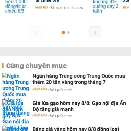
HÀNG HÓA
-
HÀNG
15:42 | 06/08/2026
Cùng chuyên mục
Ngân hàng Trung ương Trung Quốc mua
thêm 20 tấn vàng trong tháng 7
HÀNG HÓA
-
1 phút trước
Giá lúa gạo hôm nay 8/8: Gạo nội địa Ấn
Độ tăng giá mạnh
HÀNG HÓA
-
1 phút trước
Bảng giá vàng hôm nay 8/8 đồng loạt