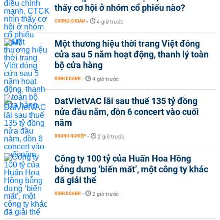
thấy cơ hội ở nhóm cổ phiếu nào?
CHỨNG KHOÁN
-
4 giờ trước
Một thương hiệu thời trang Việt đóng
cửa sau 5 năm hoạt động, thanh lý toàn
bộ cửa hàng
KINH DOANH
-
4 giờ trước
DatVietVAC lãi sau thuế 135 tỷ đồng
nửa đầu năm, dồn 6 concert vào cuối
năm
DOANH NGHIỆP
-
2 giờ trước
Công ty 100 tỷ của Huấn Hoa Hồng
bỗng dưng ‘biến mất’, một công ty khác
đã giải thể
KINH DOANH
-
2 giờ trước