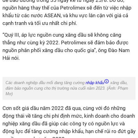
để bảo dưỡng trong 55 ngày kể từ ngày 25/8. Do đó,
nguồn hàng thay thế của Petrolimex sẽ đến từ việc nhập
khẩu từ các nước ASEAN, và khu vực lân cận với giá cả
cạnh tranh và tối ưu nhất chi phí.
“Quý III, áp lực nguồn cung xăng dầu sẽ không căng
thẳng như cùng kỳ 2022. Petrolimex sẽ đảm bảo được
nguồn phân phối xăng dầu cho quốc gia”, ông Đào Nam
Hải nói.
Các doanh nghiệp đầu mối đang tăng cường
nhập khẩu
xăng dầu,
đảm bảo nguồn cung cho thị trường nửa cuối năm 2023. (Ảnh:
Phạm
Mơ
)
Cơn sốt giá dầu năm 2022 đã qua, cùng với đó những
động thái về tăng chi phí định mức, kinh doanh cho doanh
nghiệp xăng dầu đã giúp các công ty có nguồn lực và
động lực để tăng cường nhập khẩu, hạn chế rủi ro đứt gãy