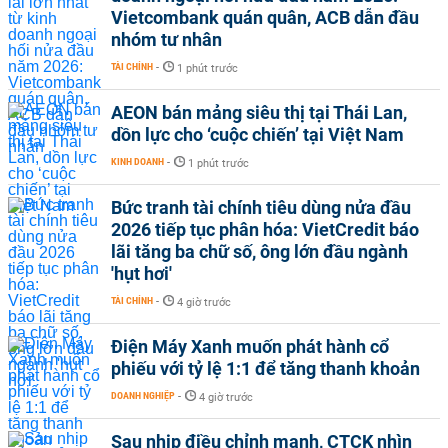
Vietcombank quán quân, ACB dẫn đầu
nhóm tư nhân
TÀI CHÍNH
-
1 phút trước
AEON bán mảng siêu thị tại Thái Lan,
dồn lực cho ‘cuộc chiến’ tại Việt Nam
KINH DOANH
-
1 phút trước
Bức tranh tài chính tiêu dùng nửa đầu
2026 tiếp tục phân hóa: VietCredit báo
lãi tăng ba chữ số, ông lớn đầu ngành
'hụt hơi'
TÀI CHÍNH
-
4 giờ trước
Điện Máy Xanh muốn phát hành cổ
phiếu với tỷ lệ 1:1 để tăng thanh khoản
DOANH NGHIỆP
-
4 giờ trước
Sau nhịp điều chỉnh mạnh, CTCK nhìn