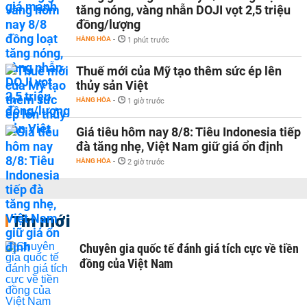
tăng nóng, vàng nhẫn DOJI vọt 2,5 triệu
đồng/lượng
HÀNG HÓA
-
1 phút trước
Thuế mới của Mỹ tạo thêm sức ép lên
thủy sản Việt
HÀNG HÓA
-
1 giờ trước
Giá tiêu hôm nay 8/8: Tiêu Indonesia tiếp
đà tăng nhẹ, Việt Nam giữ giá ổn định
HÀNG HÓA
-
2 giờ trước
Tin mới
Chuyên gia quốc tế đánh giá tích cực về tiền
đồng của Việt Nam