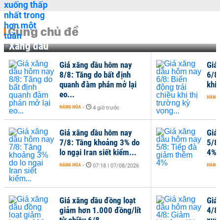
Cùng chủ đề
Xăng dầu
Giá xăng dầu hôm nay
Giá
8/8: Tăng do bất định
6/8
quanh đàm phán mở lại
khi 
eo...
HÀNG
HÀNG HÓA
-
4 giờ trước
Giá xăng dầu hôm nay
Giá
7/8: Tăng khoảng 3% do
5/8
lo ngại Iran siết kiểm...
4%
HÀNG HÓA
-
HÀNG
07:18 | 07/08/2026
Giá xăng dầu đồng loạt
Giá
giảm hơn 1.000 đồng/lít
4/8
từ chiều 6/8
xuố