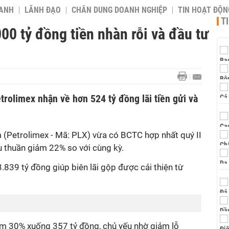
OANH
LÃNH ĐẠO
CHÂN DUNG DOANH NGHIỆP
TIN HOẠT ĐỘN
T
00 tỷ đồng tiền nhàn rỗi và đầu tư
rolimex nhận về hơn 524 tỷ đồng lãi tiền gửi và
m (Petrolimex - Mã: PLX)
vừa có BCTC hợp nhất quý II
u thuần giảm 22% so với cùng kỳ.
.839 tỷ đồng giúp biên lãi gộp được cải thiện từ
giảm 30% xuống 357 tỷ đồng, chủ yếu nhờ giảm lỗ