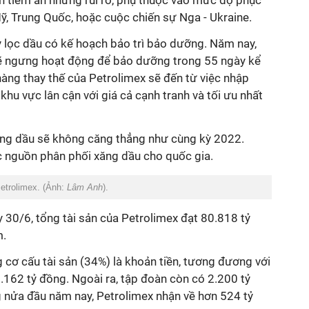
̃n tiềm ẩn những rủi ro, phụ thuộc vào mức độ phục
Mỹ, Trung Quốc, hoặc cuộc chiến sự Nga - Ukraine.
áy lọc dầu có kế hoạch bảo trì bảo dưỡng. Năm nay,
ẽ ngưng hoạt động để bảo dưỡng trong 55 ngày kể
̀ng thay thế của Petrolimex sẽ đến từ việc nhập
hu vực lân cận với giá cả cạnh tranh và tối ưu nhất
xăng dầu sẽ không căng thẳng như cùng kỳ 2022.
 nguồn phân phối xăng dầu cho quốc gia.
etrolimex. (Ảnh:
Lâm Anh
).
ày 30/6, tổng tài sản của
Petrolimex
đạt 80.818 tỷ
m.
g cơ cấu tài sản
(34%) là khoản tiền, tương đương với
27.162 tỷ đồng.
Ngoài ra, tập đoàn còn có
2
.200 tỷ
 nửa đầu năm nay,
Petrolimex
nhận về hơn 524 tỷ