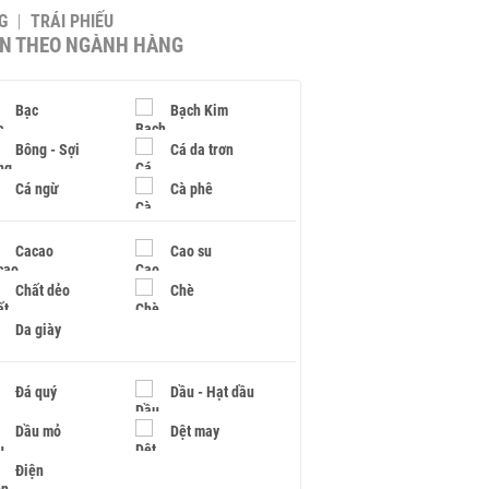
G
TRÁI PHIẾU
IN THEO NGÀNH HÀNG
Bạc
Bạch Kim
Bông - Sợi
Cá da trơn
Cá ngừ
Cà phê
Cacao
Cao su
Chất dẻo
Chè
Da giày
Đá quý
Dầu - Hạt dầu
Dầu mỏ
Dệt may
Điện