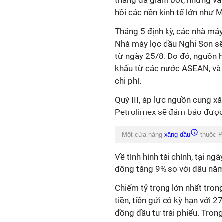
thẳng đã giảm bớt, nhưng vâ
hồi các nền kinh tế lớn như 
Tháng 5 định kỳ, các nhà m
Nhà máy lọc dầu Nghi Sơn s
từ ngày 25/8. Do đó, nguồn ha
khẩu từ các nước ASEAN, và k
chi phí.
Quý III, áp lực nguồn cung 
Petrolimex sẽ đảm bảo được
Một cửa hàng
xăng dầu
thuộc P
Về tình hình tài chính, tại ng
đồng tăng 9% so với đầu nă
Chiếm
tỷ trọng lớn nhất tron
tiền, tiền gửi có kỳ hạn với 
đồng đầu tư trái phiếu.
Trong