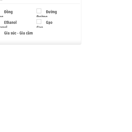
Đồng
Đường
Ethanol
Gạo
Gia súc - Gia cầm
Giấy
Gỗ
Hạt điều
Hồ tiêu - Hạt tiêu
Khí đốt
Kim loại khác
Mắc ca
Muối
Ngũ cốc
Nhựa - Hạt nhựa
Palladium
Phân bón