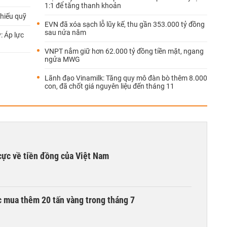
1:1 để tăng thanh khoản
phiếu quỹ
EVN đã xóa sạch lỗ lũy kế, thu gần 353.000 tỷ đồng
sau nửa năm
: Áp lực
VNPT nắm giữ hơn 62.000 tỷ đồng tiền mặt, ngang
ngửa MWG
Lãnh đạo Vinamilk: Tăng quy mô đàn bò thêm 8.000
con, đã chốt giá nguyên liệu đến tháng 11
cực về tiền đồng của Việt Nam
 mua thêm 20 tấn vàng trong tháng 7