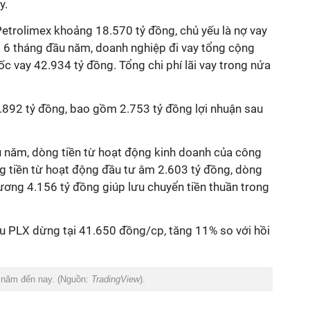
y.
Petrolimex
khoảng 18.570 tỷ đồng, chủ yếu là nợ vay
. 6 tháng đầu năm,
doanh nghiệp đi vay tổng cộng
gốc vay
42.934
tỷ đồng. Tổng chi phí lãi vay
trong nửa
.892
tỷ đồng, bao gồm
2.753
tỷ đồng lợi nhuận sau
u năm, dòng tiền từ hoạt động kinh doanh của công
g tiền từ hoạt động đầu tư âm 2.603 tỷ đồng, dòng
dương 4.156 tỷ đồng giúp lưu chuyển tiền thuần trong
ếu PLX dừng tại 41.650 đồng/cp, tăng 11% so với hồi
u năm đến nay. (Nguồn:
TradingView
).