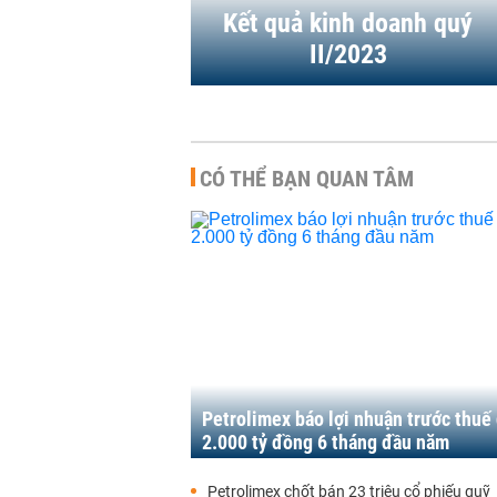
1/2023
07:13 | 05/09/2023
Kết quả kinh doanh quý
II/2023
CÓ THỂ BẠN QUAN TÂM
Petrolimex báo lợi nhuận trước thuế
2.000 tỷ đồng 6 tháng đầu năm
Petrolimex chốt bán 23 triệu cổ phiếu quỹ