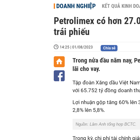
DOANH NGHIỆP
KẾT QUẢ KINH D
Petrolimex có hơn 27.0
trái phiếu
14:25 | 01/08/2023
Chia sẻ
Trong nửa đầu năm nay, Pet
lãi cho vay.
Tập đoàn Xăng dầu Việt Na
với 65.752 tỷ đồng doanh th
Lợi nhuận gộp tăng
60% lên 3
2,8% lên 5,8%.
Nguồn:
Lâm Anh tổng hợp BCTC.
Trong kỳ, chi phí tài chính 