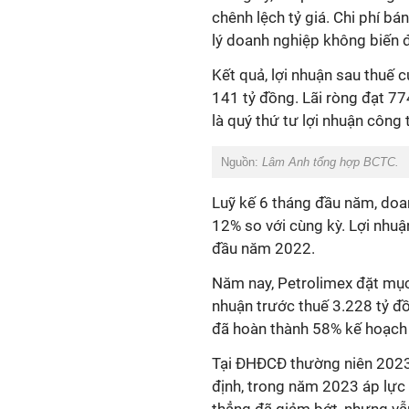
chênh lệch tỷ giá. Chi phí bá
lý doanh nghiệp không biến đ
Kết quả, lợi nhuận sau thuế 
141 tỷ đồng.
Lãi ròng
đạt
77
là quý thứ tư lợi nhuận công t
Nguồn:
Lâm Anh tổng hợp BCTC.
Luỹ kế 6 tháng đầu năm, doa
12% so với cùng kỳ. Lợi nhuậ
đầu năm 2022.
Năm nay, Petrolimex đặt mụ
nhuận trước thuế 3.228 tỷ
đồ
đã hoàn thành 58% kế hoạch l
Tại ĐHĐCĐ thường niên 202
định,
trong năm 2023
áp lực