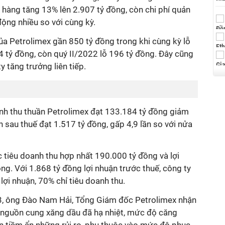
n hàng tăng 13% lên 2.907 tỷ đồng, còn chi phí quản
ộng nhiều so với cùng kỳ.
của Petrolimex
gần 850 tỷ đồng trong khi cùng kỳ lỗ
4
tỷ đồng
, còn quý II/2022 lỗ 196 tỷ đồng. Đây cũng
y tăng trưởng liên tiếp.
nh thu thuần
Petrolimex
đạt 133.184 tỷ đồng giảm
n sau thuế đạt 1.517 tỷ đồng, gấp 4,9 lần so với nửa
c tiêu
doanh
thu hợp nhất 190.000 tỷ đồng
và l
ợi
ng. Với 1.868 tỷ đồng lợi nhuận trước thuế, công ty
ợi nhuận, 70% chỉ tiêu doanh thu.
3, ông
Đào Nam Hải, Tổng Giám đốc Petrolimex nhận
 nguồn cung xăng dầu đã hạ nhiệt, mức độ căng