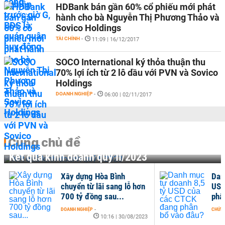
HDBank bán gần 60% cổ phiếu mới phát
hành cho bà Nguyễn Thị Phương Thảo và
Sovico Holdings
TÀI CHÍNH
-
11:09 | 16/12/2017
SOCO International ký thỏa thuận thu
70% lợi ích từ 2 lô dầu với PVN và Sovico
Holdings
DOANH NGHIỆP
-
06:00 | 02/11/2017
Cùng chủ đề
Kết quả kinh doanh quý II/2023
Xây dựng Hòa Bình
Dan
chuyển từ lãi sang lỗ hơn
USD
700 tỷ đồng sau...
phâ
DOANH NGHIỆP
-
CHỨN
10:16 | 30/08/2023