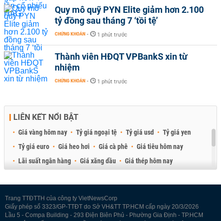
Quy mô quỹ PYN Elite giảm hơn 2.100
tỷ đồng sau tháng 7 ‘tồi tệ’
CHỨNG KHOÁN
-
1 phút trước
Thành viên HĐQT VPBankS xin từ
nhiệm
CHỨNG KHOÁN
-
1 phút trước
LIÊN KẾT NỔI BẬT
Giá vàng hôm nay
Tỷ giá ngoại tệ
Tỷ giá usd
Tỷ giá yen
Tỷ giá euro
Giá heo hơi
Giá cà phê
Giá tiêu hôm nay
Lãi suất ngân hàng
Giá xăng dầu
Giá thép hôm nay
Giá sầu riêng
Giá thịt heo
Giá gạo
Giá cao su
Best Retail Brokers
Diễn đàn đầu tư Việt Nam 2026
Trang TTĐTTH của công ty VietNewsCorp
Giấy phép số 3323/GP-TTĐT do Sở VH&TT TP.HCM cấp ngày 20/3/2026
Lầu 5 - Compa Building - 293 Điện Biên Phủ - Phường Gia Định - TP.HCM