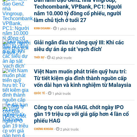
Techcombank, VPBank, PC1: Người
nắm 10.000 tỷ đồng cổ phiếu, người
làm chủ tịch ở tuổi 27
KINH DOANH
-
1 phút trước
Giải ngân đầu tư công quý III: Khi các
siêu dự án áp sát 'vạch đích'
THỜI SỰ
-
42 phút trước
Việt Nam muốn phát triển quỹ hưu trí:
Từ tiết kiệm gia đình thành nguồn cấp
vốn dài hạn và kinh nghiệm từ Malaysia
QUỐC TẾ
-
1 phút trước
Công ty con của HAGL chốt ngày IPO
gần 19 triệu cp với giá gấp hơn 4 lần cổ
phiếu HAG
CHỨNG KHOÁN
-
2 phút trước