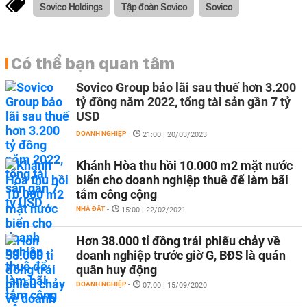
Sovico Holdings
Tập đoàn Sovico
Sovico
Có thể bạn quan tâm
Sovico Group báo lãi sau thuế hơn 3.200
tỷ đồng năm 2022, tổng tài sản gần 7 tỷ
USD
DOANH NGHIỆP
-
21:00 | 20/03/2023
Khánh Hòa thu hồi 10.000 m2 mặt nước
biển cho doanh nghiệp thuê để làm bãi
tắm công cộng
NHÀ ĐẤT
-
15:00 | 22/02/2021
Hơn 38.000 tỉ đồng trái phiếu chảy về
doanh nghiệp trước giờ G, BĐS là quán
quân huy động
DOANH NGHIỆP
-
07:00 | 15/09/2020