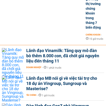
thị trường
chứng
khoán
trong
tháng 7
biến động
CHỨNG KHOÁN
-
15 giờ trước
Lãnh đạo Vinamilk: Tăng quy mô đàn
bò thêm 8.000 con, đã chốt giá nguyên
liệu đến tháng 11
DOANH NGHIỆP
-
1 phút trước
Lãnh đạo MB nói gì về việc tài trợ cho
18 dự án Vingroup, Sungroup và
Masterise?
TÀI CHÍNH
-
1 giờ trước
Dàn lãnh đạo GenZ nhà Vingroup,