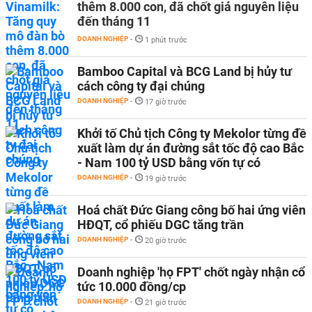
thêm 8.000 con, đã chốt giá nguyên liệu
đến tháng 11
DOANH NGHIỆP
-
1 phút trước
Bamboo Capital và BCG Land bị hủy tư
cách công ty đại chúng
DOANH NGHIỆP
-
17 giờ trước
Khởi tố Chủ tịch Công ty Mekolor từng đề
xuất làm dự án đường sắt tốc độ cao Bắc
- Nam 100 tỷ USD bằng vốn tự có
DOANH NGHIỆP
-
19 giờ trước
Hoá chất Đức Giang công bố hai ứng viên
HĐQT, cổ phiếu DGC tăng trần
DOANH NGHIỆP
-
20 giờ trước
Doanh nghiệp 'họ FPT' chốt ngày nhận cổ
tức 10.000 đồng/cp
DOANH NGHIỆP
-
21 giờ trước