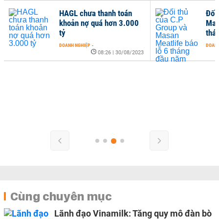
HAGL chưa thanh toán
Đối
khoản nợ quá hơn 3.000
Masa
tỷ
thá
DOANH NGHIỆP
-
DOANH
08:26 | 30/08/2023
Cùng chuyên mục
Lãnh đạo Vinamilk: Tăng quy mô đàn bò