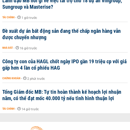
Lãnh đạo MB nói gì về việc tài trợ cho 18 dự án Vingroup,
Sungroup và Masterise?
TÀI CHÍNH
-
1 giờ trước
Đề xuất dự án bất động sản đang thế chấp ngân hàng vẫn
được chuyển nhượng
NHÀ ĐẤT
-
16 giờ trước
Công ty con của HAGL chốt ngày IPO gần 19 triệu cp với giá
gấp hơn 4 lần cổ phiếu HAG
CHỨNG KHOÁN
-
2 phút trước
Tổng Giám đốc MB: Tự tin hoàn thành kế hoạch lợi nhuận
năm, có thể đạt mốc 40.000 tỷ nếu tình hình thuận lợi
TÀI CHÍNH
-
14 giờ trước