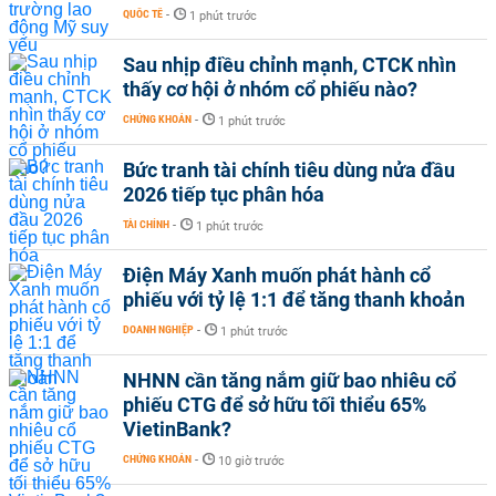
QUỐC TẾ
-
1 phút trước
Sau nhịp điều chỉnh mạnh, CTCK nhìn
thấy cơ hội ở nhóm cổ phiếu nào?
CHỨNG KHOÁN
-
1 phút trước
Bức tranh tài chính tiêu dùng nửa đầu
2026 tiếp tục phân hóa
TÀI CHÍNH
-
1 phút trước
Điện Máy Xanh muốn phát hành cổ
phiếu với tỷ lệ 1:1 để tăng thanh khoản
DOANH NGHIỆP
-
1 phút trước
NHNN cần tăng nắm giữ bao nhiêu cổ
phiếu CTG để sở hữu tối thiểu 65%
VietinBank?
CHỨNG KHOÁN
-
10 giờ trước