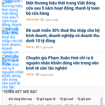
Một thương hiệu thời trang Việt đóng
cửa sau 5 năm hoạt động, thanh lý toàn
bộ cửa hàng
KINH DOANH
-
1 phút trước
Đề xuất miễn 30% thuế thu nhập cho hộ
kinh doanh, doanh nghiệp có doanh thu
dưới 10 tỷ đồng
THỜI SỰ
-
11 giờ trước
Chuyên gia Phạm Xuân Hoè chỉ ra 6
nguyên nhân khiến dòng vốn trong nền
kinh tế còn 'tắc nghẽn'
THỜI SỰ
-
10 giờ trước
LIÊN KẾT NỔI BẬT
Giá vàng hôm nay
Tỷ giá ngoại tệ
Tỷ giá usd
Tỷ giá yen