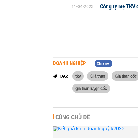
Công ty mẹ TKV d
11-04-2023
DOANH NGHIỆP
Chia sẻ
tkv
Giá than
Giá than cốc
TAG:
giá than luyện cốc
CÙNG CHỦ ĐỀ
PVS ước lãi trước thuế hơn