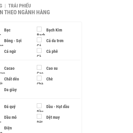
G
TRÁI PHIẾU
IN THEO NGÀNH HÀNG
Bạc
Bạch Kim
Bông - Sợi
Cá da trơn
Cá ngừ
Cà phê
Cacao
Cao su
Chất dẻo
Chè
Da giày
Đá quý
Dầu - Hạt dầu
Dầu mỏ
Dệt may
Điện