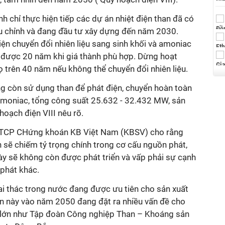
h chỉ thực hiện tiếp các dự án nhiệt điện than đã có
ều chỉnh và đang đầu tư xây dựng đến năm 2030.
ện chuyển đổi nhiên liệu sang sinh khối và amoniac
 được 20 năm khi giá thành phù hợp. Dừng hoạt
 trên 40 năm nếu không thể chuyển đổi nhiên liệu.
 còn sử dụng than để phát điện, chuyển hoàn toàn
 amoniac, tổng công suất 25.632 - 32.432 MW, sản
 hoạch điện VIII nêu rõ.
CTCP CHứng khoán KB Việt Nam (KBSV) cho rằng
n sẽ chiếm tỷ trọng chính trong cơ cấu nguồn phát,
này sẽ không còn được phát triển và vấp phải sự cạnh
phát khác.
ai thác trong nước đang được ưu tiên cho sản xuất
iện này vào năm 2050 đang đặt ra nhiều vấn đề cho
n lớn như Tập đoàn Công nghiệp Than – Khoáng sản