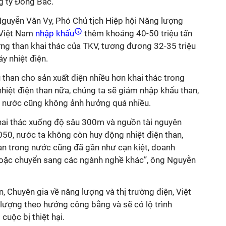
g ty Đông Bắc.
guyễn Văn Vy, Phó Chủ tịch Hiệp hội Năng lượng
 Việt Nam
nhập khẩu
thêm khoảng 40-50 triệu tấn
ợng than khai thác của TKV, tương đương 32-35 triệu
y nhiệt điện.
u
than cho sản xuất điện nhiều hơn khai thác trong
hiệt điện than nữa, chúng ta sẽ giảm nhập khẩu than,
g nước cũng không ảnh hưởng quá nhiều.
hai thác xuống độ sâu 300m và nguồn tài nguyên
050, n
ước ta không còn
huy động nhiệt điện than,
an trong nước cũng
đã
gần như cạn kiệt
,
doanh
oặc
chuyển sang các ngành nghề khác
”, ông Nguyễn
 Chuyên gia về năng lượng và thị trường điện, Việt
ượng theo hướng công bằng và sẽ có lộ trình
cuộc bị thiệt hại.