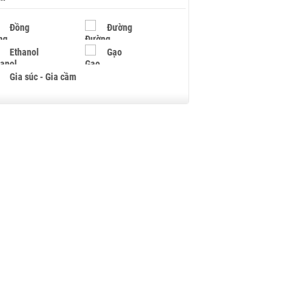
Đồng
Đường
Ethanol
Gạo
Gia súc - Gia cầm
Giấy
Gỗ
Hạt điều
Hồ tiêu - Hạt tiêu
Khí đốt
Kim loại khác
Mắc ca
Muối
Ngũ cốc
Nhựa - Hạt nhựa
Palladium
Phân bón