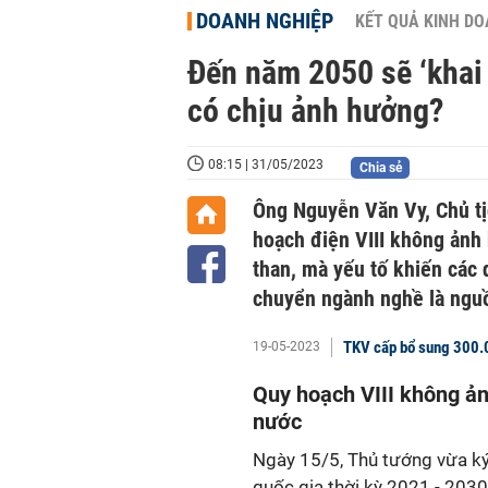
DOANH NGHIỆP
KẾT QUẢ KINH D
Đến năm 2050 sẽ ‘khai 
có chịu ảnh hưởng?
08:15 | 31/05/2023
Chia sẻ
Ông Nguyễn Văn Vy, Chủ tị
hoạch điện VIII không ảnh
than, mà yếu tố khiến các
chuyển ngành nghề là nguồ
TKV cấp bổ sung 300.0
19-05-2023
Quy hoạch VIII không ả
nước
Ngày 15/5, Thủ tướng vừa ký
quốc gia thời kỳ 2021 - 2030