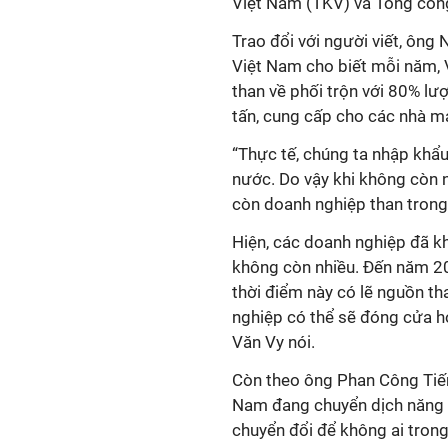
Việt Nam (TKV) và Tổng côn
Trao đổi với người viết, ô
ng N
Việt Nam
cho biết mỗi năm,
than về phối trộn với 80% lư
tấn, cung cấp cho các nhà má
“Thực tế, chúng ta
nhập khẩ
nước. Do vậy khi không còn n
còn doanh nghiệp than tron
Hiện, các doanh nghiệp đã k
không còn nhiều. Đến năm
2
thời điểm này có lẽ nguồn
th
nghiệp có thể sẽ
đóng cửa
h
Văn Vy nói.
Còn theo ông Phan Công Tiến,
Nam đang chuyển dịch năng l
chuyển đổi để không ai trong 