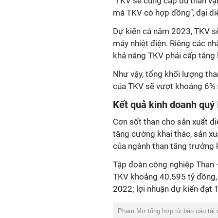
"TKV sẽ cung cấp đủ than vậ
mà TKV có hợp đồng", đại di
Dự kiến cả năm 2023, TKV sẽ
máy nhiệt điện. Riêng các nh
khả năng TKV phải cấp tăng 
Như vậy, tổng khối lượng th
của TKV sẽ vượt khoảng 6% 
Kết quả kinh doanh quý 
Cơn sốt than cho sản xuất đ
tăng cường khai thác, sản xu
của ngành than tăng trưởng 
Tập đoàn công nghiệp Than –
TKV khoảng 40.595 tỷ đồng, 
2022; lợi nhuận dự kiến đạt 
Phạm Mơ tổng hợp từ báo cáo tài 